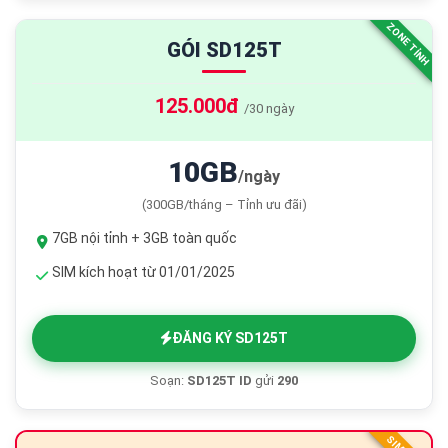
ZONE TỈNH
GÓI SD125T
125.000đ
/30 ngày
10GB
/ngày
(300GB/tháng – Tỉnh ưu đãi)
7GB nội tỉnh + 3GB toàn quốc
SIM kích hoạt từ 01/01/2025
ĐĂNG KÝ SD125T
Soạn:
SD125T ID
gửi
290