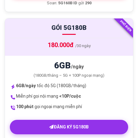
Soạn:
5G160B ID
gửi
290
PHỔ BIẾN
GÓI 5G180B
180.000đ
/30 ngày
6GB
/ngày
(180GB/tháng – 5G + 100P ngoại mạng)
6GB/ngày
tốc độ 5G (180GB/tháng)
Miễn phí gọi nội mạng
<10P/cuộc
100 phút
gọi ngoại mạng miễn phí
ĐĂNG KÝ 5G180B