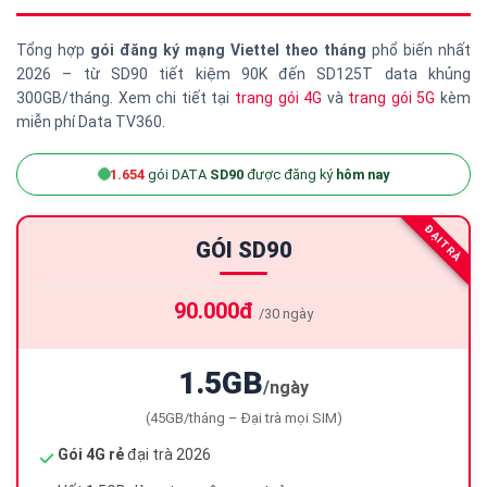
Tổng hợp
gói đăng ký mạng Viettel theo tháng
phổ biến nhất
2026 – từ SD90 tiết kiệm 90K đến SD125T data khủng
300GB/tháng. Xem chi tiết tại
trang gói 4G
và
trang gói 5G
kèm
miễn phí Data TV360.
1.654
gói DATA
SD90
được đăng ký
hôm nay
ĐẠI TRÀ
GÓI SD90
90.000đ
/30 ngày
1.5GB
/ngày
(45GB/tháng – Đại trà mọi SIM)
Gói 4G rẻ
đại trà 2026