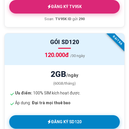
ĐĂNG KÝ TV95K
Soạn:
TV95K ID
gửi
290
ĐẠI TRÀ
GÓI SD120
120.000đ
/30 ngày
2GB
/ngày
(60GB/tháng)
Ưu điểm:
100% SIM kích hoạt được.
Áp dụng:
Đại trà mọi thuê bao
ĐĂNG KÝ SD120