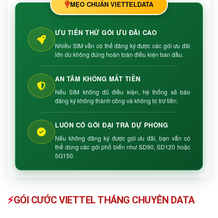
MẸO CHUẨN VIETTELDATA
ƯU TIÊN THỬ GÓI ƯU ĐÃI CAO
Nhiều SIM vẫn có thể đăng ký được các gói ưu đãi
lớn dù không đúng hoàn toàn điều kiện ban đầu.
AN TÂM KHÔNG MẤT TIỀN
Nếu SIM không đủ điều kiện, hệ thống sẽ báo
đăng ký không thành công và không bị trừ tiền.
LUÔN CÓ GÓI ĐẠI TRÀ DỰ PHÒNG
Nếu không đăng ký được gói ưu đãi, bạn vẫn có
thể dùng các gói phổ biến như SD90, SD120 hoặc
5G150.
⚡
GÓI CƯỚC VIETTEL THÁNG CHUYÊN DATA