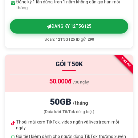
Đăng ký 1 lần dùng trọn 1 năm không cần gia hạn mỗi
tháng
ĐĂNG KÝ 12T5G125
Soạn:
12T5G125 ID
gửi
290
TIKTOK
GÓI T50K
50.000đ
/30 ngày
50GB
/tháng
(Data lướt TikTok riêng biệt)
Thoải mái xem TikTok, video ngắn và livestream mỗi
ngày
Gói tiết kiệm dành cho người dùng TikTok thường xuyên