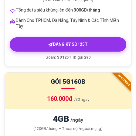
Tổng data siêu khủng lên đến
300GB/tháng
Dành Cho TPHCM, Đà Nẵng, Tây Ninh & Các Tỉnh Miền
Tây
ĐĂNG KÝ SD125T
Soạn:
SD125T ID
gửi
290
5G COMBO
GÓI 5G160B
160.000đ
/30 ngày
4GB
/ngày
(120GB/tháng + Thoại nội/ngoại mạng)