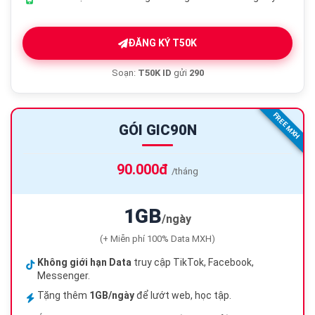
ĐĂNG KÝ T50K
Soạn:
T50K ID
gửi
290
FREE MXH
GÓI GIC90N
90.000đ
/tháng
1GB
/ngày
(+ Miễn phí 100% Data MXH)
Không giới hạn Data
truy cập TikTok, Facebook,
Messenger.
Tặng thêm
1GB/ngày
để lướt web, học tập.