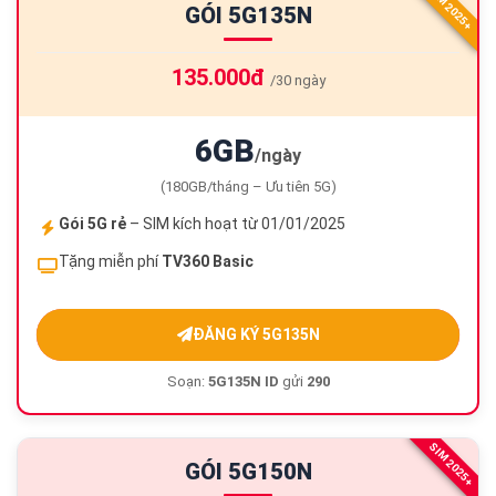
SIM 2025+
GÓI 5G135N
135.000đ
/30 ngày
6GB
/ngày
(180GB/tháng – Ưu tiên 5G)
Gói 5G rẻ
– SIM kích hoạt từ 01/01/2025
Tặng miễn phí
TV360 Basic
ĐĂNG KÝ 5G135N
Soạn:
5G135N ID
gửi
290
SIM 2025+
GÓI 5G150N