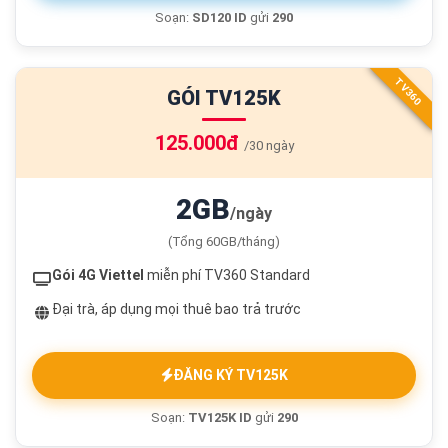
Soạn:
SD120 ID
gửi
290
TV360
GÓI TV125K
125.000đ
/30 ngày
2GB
/ngày
(Tổng 60GB/tháng)
Gói 4G Viettel
miễn phí TV360 Standard
Đại trà, áp dụng mọi thuê bao trả trước
ĐĂNG KÝ TV125K
Soạn:
TV125K ID
gửi
290