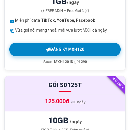
1GB
/ngày
(+ FREE MXH + Free Gọi Nội)
Miễn phí data
TikTok, YouTube, Facebook
Vừa gọi nội mạng thoải mái vừa lướt MXH cả ngày
ĐĂNG KÝ MXH120
Soạn:
MXH120 ID
gửi
290
SIM 2025+
GÓI SD125T
125.000đ
/30 ngày
10GB
/ngày
(7GB Tỉnh + 3GB Toàn quốc)