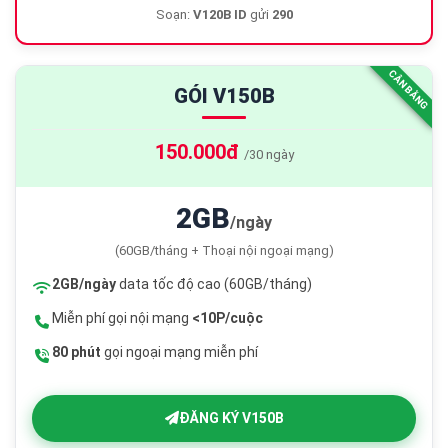
Soạn:
V120B ID
gửi
290
CÂN BẰNG
GÓI V150B
150.000đ
/30 ngày
2GB
/ngày
(60GB/tháng + Thoại nội ngoại mạng)
2GB/ngày
data tốc độ cao (60GB/tháng)
Miễn phí gọi nội mạng
<10P/cuộc
80 phút
gọi ngoại mạng miễn phí
ĐĂNG KÝ V150B