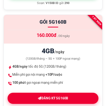
Soạn:
V150B ID
gửi
290
TIẾT KIỆM
GÓI 5G160B
160.000đ
/30 ngày
4GB
/ngày
(120GB/tháng – 5G + 100P ngoại mạng)
4GB/ngày
tốc độ 5G (120GB/tháng)
Miễn phí gọi nội mạng
<10P/cuộc
100 phút
gọi ngoại mạng miễn phí
ĐĂNG KÝ 5G160B