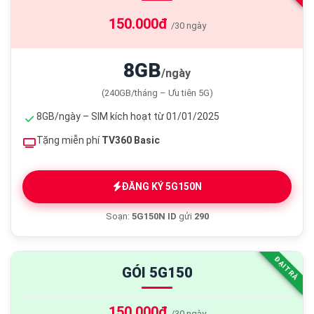
150.000đ
/30 ngày
8GB
/ngày
(240GB/tháng – Ưu tiên 5G)
8GB/ngày – SIM kích hoạt từ 01/01/2025
Tặng miễn phí
TV360 Basic
ĐĂNG KÝ 5G150N
Soạn:
5G150N ID
gửi
290
ĐẠI TRÀ
GÓI 5G150
150.000đ
/30 ngày