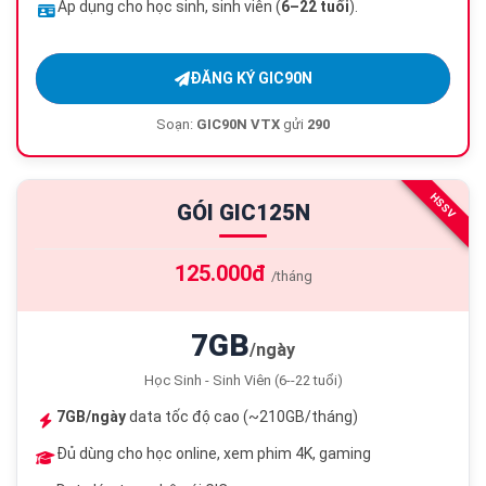
Áp dụng cho học sinh, sinh viên (
6–22 tuổi
).
ĐĂNG KÝ GIC90N
Soạn:
GIC90N VTX
gửi
290
HSSV
GÓI GIC125N
125.000đ
/tháng
7GB
/ngày
Học Sinh - Sinh Viên (6--22 tuổi)
7GB/ngày
data tốc độ cao (~210GB/tháng)
Đủ dùng cho học online, xem phim 4K, gaming