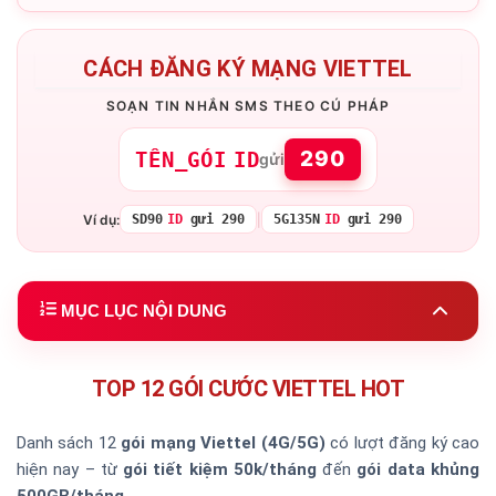
CÁCH ĐĂNG KÝ MẠNG VIETTEL
SOẠN TIN NHẮN SMS THEO CÚ PHÁP
290
TÊN_GÓI
ID
gửi
Ví dụ:
|
SD90
ID
gửi 290
5G135N
ID
gửi 290
MỤC LỤC NỘI DUNG
1.
Top 10 Gói Được Đăng Ký Nhiều Nhất
2.
Điều Kiện Đăng Ký Thành Công Gói
TOP 12 GÓI CƯỚC VIETTEL HOT
3.
Gói Cước Chuyên Data 1 Tháng
4.
Gói Combo Data + Thoại
Danh sách 12
gói mạng Viettel (4G/5G)
có lượt đăng ký cao
5.
Gói Ưu Đãi Data Mạng Xã Hội
hiện nay – từ
gói tiết kiệm 50k/tháng
đến
gói data khủng
6.
Gói 4G Viettel Ngắn Ngày (1-3-7 Ngày)