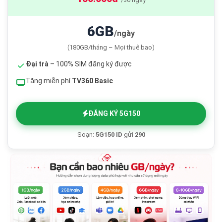
6GB
/ngày
(180GB/tháng – Mọi thuê bao)
Đại trà
– 100% SIM đăng ký được
Tặng miễn phí
TV360 Basic
ĐĂNG KÝ 5G150
Soạn:
5G150 ID
gửi
290