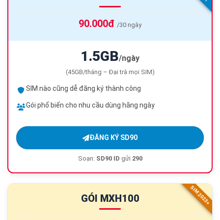
90.000đ
/30 ngày
1.5GB
/ngày
(45GB/tháng – Đại trà mọi SIM)
SIM nào cũng dễ đăng ký thành công
Gói phổ biến cho nhu cầu dùng hằng ngày
ĐĂNG KÝ SD90
Soạn:
SD90 ID
gửi
290
SIM 2023+
GÓI MXH100