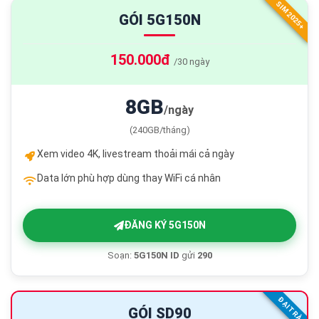
SIM 2025+
GÓI 5G150N
150.000đ
/30 ngày
8GB
/ngày
(240GB/tháng)
Xem video 4K, livestream thoải mái cả ngày
Data lớn phù hợp dùng thay WiFi cá nhân
ĐĂNG KÝ 5G150N
Soạn:
5G150N ID
gửi
290
ĐẠI TRÀ
GÓI SD90