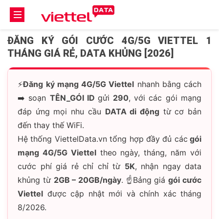
ĐĂNG KÝ GÓI CƯỚC 4G/5G VIETTEL 1
THÁNG GIÁ RẺ, DATA KHỦNG [2026]
⚡
Đăng ký mạng 4G/5G Viettel
nhanh bằng cách
➡️ soạn
TÊN_GÓI ID
gửi
290
, với các gói mạng
đáp ứng mọi nhu cầu
DATA di động
từ cơ bản
đến thay thế WiFi.
Hệ thống ViettelData.vn tổng hợp đầy đủ các
gói
mạng 4G/5G Viettel
theo ngày, tháng, năm với
cước phí giá rẻ chỉ chỉ từ
5K
, nhận ngay data
khủng từ
2GB – 20GB/ngày
. ☝️Bảng giá
gói cước
Viettel
được cập nhật mới và chính xác tháng
8/2026.