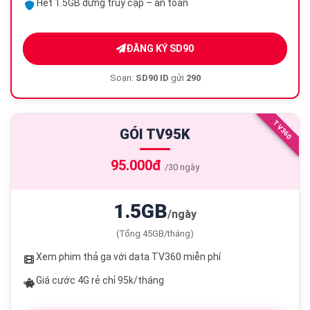
Hết 1.5GB dừng truy cập – an toàn
ĐĂNG KÝ SD90
Soạn:
SD90 ID
gửi
290
TV360
GÓI TV95K
95.000đ
/30 ngày
1.5GB
/ngày
(Tổng 45GB/tháng)
Xem phim thả ga với data TV360 miễn phí
Giá cước 4G rẻ chỉ 95k/tháng