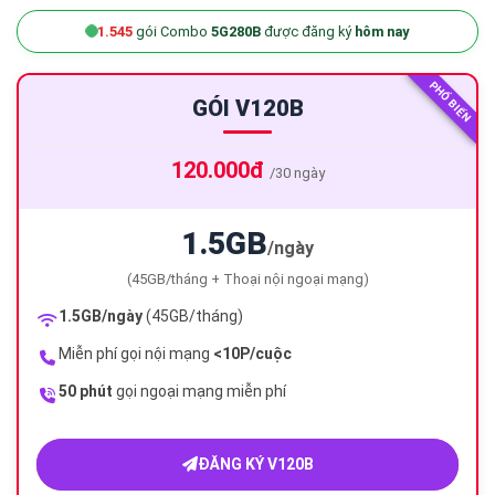
1.545
gói Combo
5G280B
được đăng ký
hôm nay
PHỔ BIẾN
GÓI V120B
120.000đ
/30 ngày
1.5GB
/ngày
(45GB/tháng + Thoại nội ngoại mạng)
1.5GB/ngày
(45GB/tháng)
Miễn phí gọi nội mạng
<10P/cuộc
50 phút
gọi ngoại mạng miễn phí
ĐĂNG KÝ V120B