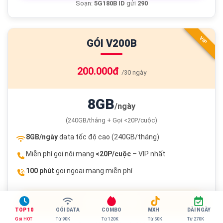
Soạn:
5G180B ID
gửi
290
VIP
GÓI V200B
200.000đ
/30 ngày
8GB
/ngày
(240GB/tháng + Gọi <20P/cuộc)
8GB/ngày
data tốc độ cao (240GB/tháng)
Miễn phí gọi nội mạng
<20P/cuộc
– VIP nhất
100 phút
gọi ngoại mạng miễn phí
ĐĂNG KÝ V200B
TOP 10
GÓI DATA
COMBO
MXH
DÀI NGÀY
Gói HOT
Từ 90K
Từ 120K
Từ 50K
Từ 270K