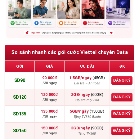
So sánh nhanh các gói cước Viettel chuyên Data
GÓI
GIÁ
ƯU ĐÃI
ĐK
90.000đ
1.5GB/ngày
(45GB)
SD90
ĐĂNG KÝ
/30 ngày
Đại trà – An toàn
120.000đ
2GB/ngày
(60GB)
SD120
ĐĂNG KÝ
/30 ngày
Đại trà mọi SIM
135.000đ
5GB/ngày
(150GB)
SD135
ĐĂNG KÝ
/30 ngày
Tặng TV360 Basic
150.000đ
3GB/ngày
(90GB)
SD150
ĐĂNG KÝ
/30 ngày
Tặng TV360