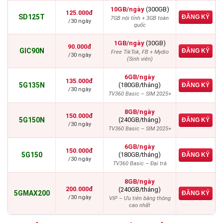
10GB/ngày
(300GB)
125.000đ
SD125T
ĐĂNG KÝ
7GB nội tỉnh + 3GB toàn
/30 ngày
quốc
1GB/ngày
(30GB)
90.000đ
GIC90N
ĐĂNG KÝ
Free TikTok, FB + Mydio
/30 ngày
(Sinh viên)
6GB/ngày
135.000đ
5G135N
(180GB/tháng)
ĐĂNG KÝ
/30 ngày
TV360 Basic – SIM 2025+
8GB/ngày
150.000đ
5G150N
(240GB/tháng)
ĐĂNG KÝ
/30 ngày
TV360 Basic – SIM 2025+
6GB/ngày
150.000đ
5G150
(180GB/tháng)
ĐĂNG KÝ
/30 ngày
TV360 Basic – Đại trà
8GB/ngày
200.000đ
(240GB/tháng)
5GMAX200
ĐĂNG KÝ
/30 ngày
VIP – Ưu tiên băng thông
cao nhất