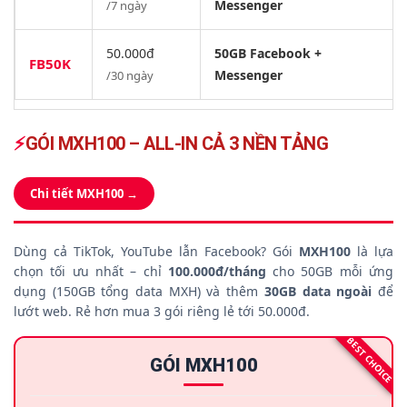
Messenger
/7 ngày
50.000đ
50GB Facebook +
FB50K
Messenger
/30 ngày
⚡
GÓI MXH100 – ALL-IN CẢ 3 NỀN TẢNG
Chi tiết MXH100 →
Dùng cả TikTok, YouTube lẫn Facebook? Gói
MXH100
là lựa
chọn tối ưu nhất – chỉ
100.000đ/tháng
cho 50GB mỗi ứng
dụng (150GB tổng data MXH) và thêm
30GB data ngoài
để
lướt web. Rẻ hơn mua 3 gói riêng lẻ tới 50.000đ.
BEST CHOICE
GÓI MXH100