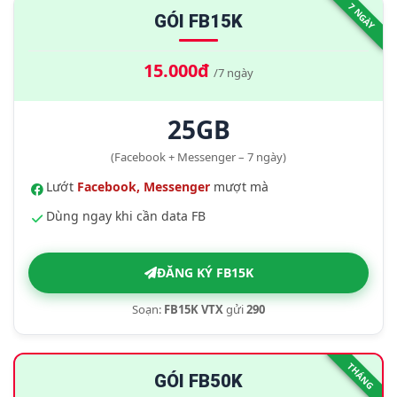
7 NGÀY
GÓI FB15K
15.000đ
/7 ngày
25GB
(Facebook + Messenger – 7 ngày)
Lướt
Facebook, Messenger
mượt mà
Dùng ngay khi cần data FB
ĐĂNG KÝ FB15K
Soạn:
FB15K VTX
gửi
290
THÁNG
GÓI FB50K