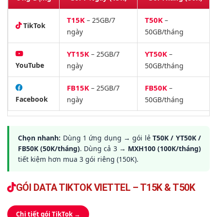
T15K
T50K
– 25GB/7
–
TikTok
ngày
50GB/tháng
YT15K
YT50K
– 25GB/7
–
YouTube
ngày
50GB/tháng
FB15K
FB50K
– 25GB/7
–
Facebook
ngày
50GB/tháng
Chọn nhanh:
Dùng 1 ứng dụng → gói lẻ
T50K / YT50K /
FB50K (50K/tháng)
. Dùng cả 3 →
MXH100 (100K/tháng)
tiết kiệm hơn mua 3 gói riêng (150K).
GÓI DATA TIKTOK VIETTEL – T15K & T50K
Chi tiết gói TikTok →