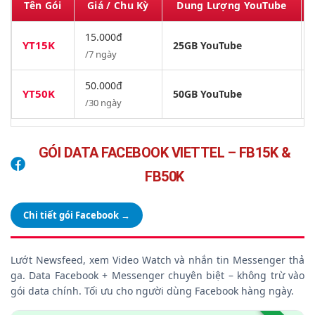
Tên Gói
Giá / Chu Kỳ
Dung Lượng YouTube
15.000đ
YT15K
25GB YouTube
/7 ngày
50.000đ
YT50K
50GB YouTube
/30 ngày
GÓI DATA FACEBOOK VIETTEL – FB15K &
FB50K
Chi tiết gói Facebook →
Lướt Newsfeed, xem Video Watch và nhắn tin Messenger thả
ga. Data Facebook + Messenger chuyên biệt – không trừ vào
gói data chính. Tối ưu cho người dùng Facebook hàng ngày.