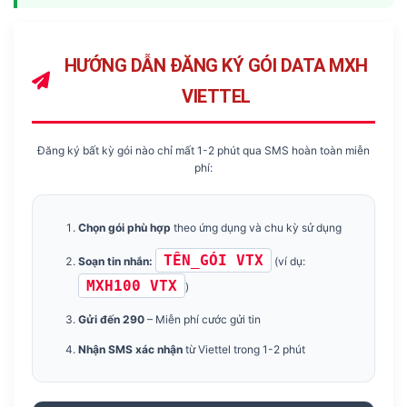
HƯỚNG DẪN ĐĂNG KÝ GÓI DATA MXH
VIETTEL
Đăng ký bất kỳ gói nào chỉ mất 1-2 phút qua SMS hoàn toàn miễn
phí:
Chọn gói phù hợp
theo ứng dụng và chu kỳ sử dụng
TÊN_GÓI VTX
Soạn tin nhắn:
(ví dụ:
MXH100 VTX
)
Gửi đến 290
– Miễn phí cước gửi tin
Nhận SMS xác nhận
từ Viettel trong 1-2 phút