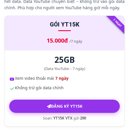
hết data. Data YouTube chuyên biệt – không trừ vào gói data
chính. Phù hợp cho người xem YouTube hàng giờ mỗi ngày.
7 NGÀY
GÓI YT15K
15.000đ
/7 ngày
25GB
(Data YouTube – 7 ngày)
Xem video thoải mái
7 ngày
Không trừ gói data chính
ĐĂNG KÝ YT15K
Soạn:
YT15K VTX
gửi
290