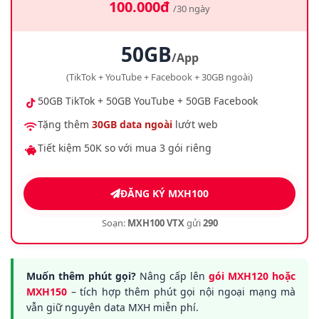
100.000đ
/30 ngày
50GB
/App
(TikTok + YouTube + Facebook + 30GB ngoài)
50GB TikTok + 50GB YouTube + 50GB Facebook
Tặng thêm
30GB data ngoài
lướt web
Tiết kiệm 50K so với mua 3 gói riêng
ĐĂNG KÝ MXH100
Soạn:
MXH100 VTX
gửi
290
Muốn thêm phút gọi?
Nâng cấp lên
gói MXH120 hoặc
MXH150
– tích hợp thêm phút gọi nội ngoại mạng mà
vẫn giữ nguyên data MXH miễn phí.