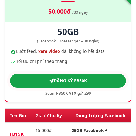
50.000đ
/30 ngày
50GB
(Facebook + Messenger – 30 ngày)
Lướt feed,
xem video
dài không lo hết data
Tối ưu chi phí theo tháng
ĐĂNG KÝ FB50K
Soạn:
FB50K VTX
gửi
290
Tên Gói
Giá / Chu Kỳ
Dung Lượng Facebook
15.000đ
25GB Facebook +
FB15K