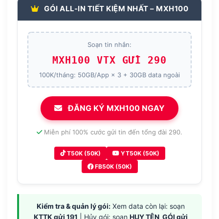
GÓI ALL-IN TIẾT KIỆM NHẤT – MXH100
Soạn tin nhắn:
MXH100 VTX GỬI 290
100K/tháng: 50GB/App × 3 + 30GB data ngoài
ĐĂNG KÝ MXH100 NGAY
Miễn phí 100% cước gửi tin đến tổng đài 290.
T50K (50K)
YT50K (50K)
FB50K (50K)
Kiểm tra & quản lý gói:
Xem data còn lại: soạn
KTTK gửi 191
| Hủy gói: soạn
HUY TÊN_GÓI gửi