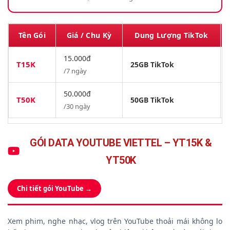
Tên Gói
Giá / Chu Kỳ
Dung Lượng TikTok
15.000đ
T15K
25GB TikTok
/7 ngày
50.000đ
T50K
50GB TikTok
/30 ngày
GÓI DATA YOUTUBE VIETTEL – YT15K &
YT50K
Chi tiết gói YouTube →
Xem phim, nghe nhạc, vlog trên YouTube thoải mái không lo