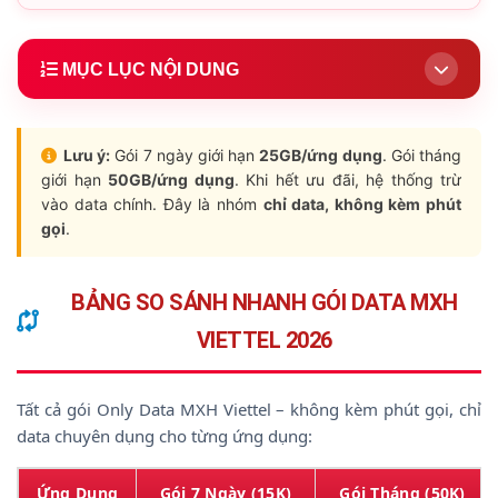
MỤC LỤC NỘI DUNG
1.
Bảng So Sánh Nhanh Tất Cả Gói
2.
Gói Data TikTok – T15K & T50K
Lưu ý:
Gói 7 ngày giới hạn
25GB/ứng dụng
. Gói tháng
giới hạn
50GB/ứng dụng
. Khi hết ưu đãi, hệ thống trừ
3.
Gói Data YouTube – YT15K & YT50K
vào data chính. Đây là nhóm
chỉ data, không kèm phút
gọi
.
4.
Gói Data Facebook – FB15K & FB50K
5.
Gói All-in MXH100 – Cả 3 Nền Tảng
BẢNG SO SÁNH NHANH GÓI DATA MXH
6.
Hướng Dẫn Đăng Ký
VIETTEL 2026
7.
Câu Hỏi Thường Gặp
8.
Kết Luận
Tất cả gói Only Data MXH Viettel – không kèm phút gọi, chỉ
data chuyên dụng cho từng ứng dụng:
Ứng Dụng
Gói 7 Ngày (15K)
Gói Tháng (50K)