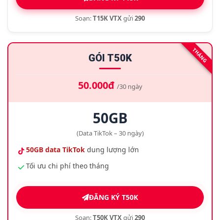
Soạn:
T15K VTX
gửi
290
THÁNG
GÓI T50K
50.000đ
/30 ngày
50GB
(Data TikTok – 30 ngày)
50GB data TikTok
dung lượng lớn
Tối ưu chi phí theo tháng
ĐĂNG KÝ T50K
Soạn:
T50K VTX
gửi
290