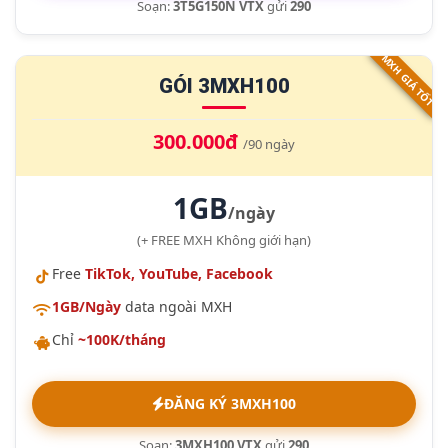
Soạn:
3T5G150N VTX
gửi
290
MXH GIÁ TỐT
GÓI 3MXH100
300.000đ
/90 ngày
1GB
/ngày
(+ FREE MXH Không giới hạn)
Free
TikTok, YouTube, Facebook
1GB/Ngày
data ngoài MXH
Chỉ
~100K/tháng
ĐĂNG KÝ 3MXH100
Soạn:
3MXH100 VTX
gửi
290