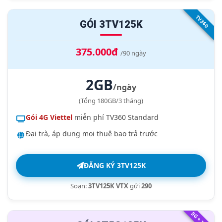
TV360
GÓI 3TV125K
375.000đ
/90 ngày
2GB
/ngày
(Tổng 180GB/3 tháng)
Gói 4G Viettel
miễn phí TV360 Standard
Đại trà, áp dụng mọi thuê bao trả trước
ĐĂNG KÝ 3TV125K
Soạn:
3TV125K VTX
gửi
290