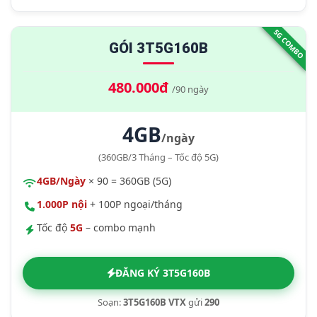
5G COMBO
GÓI 3T5G160B
480.000đ
/90 ngày
4GB
/ngày
(360GB/3 Tháng – Tốc độ 5G)
4GB/Ngày
× 90 = 360GB (5G)
1.000P nội
+ 100P ngoại/tháng
Tốc độ
5G
– combo mạnh
ĐĂNG KÝ 3T5G160B
Soạn:
3T5G160B VTX
gửi
290