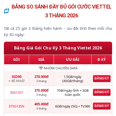
BẢNG SO SÁNH ĐẦY ĐỦ GÓI CƯỚC VIETTEL
3 THÁNG 2026
Tất cả 25 gói 3 tháng hiện hành – ưu đãi tính theo mỗi chu
kỳ 30 ngày:
Bảng Giá Gói Chu Kỳ 3 Tháng Viettel 2026
GÓI
GIÁ
ƯU ĐÃI
Đ KÝ
NHÓM CHUYÊN DATA
3SD90
270.000đ
1.5GB/ngày
ĐĂNG KÝ
⭐ RẺ NHẤT
(45GB/tháng)
3 tháng
375.000đ
7GB/ngày tỉnh + 3GB
3SD125T
ĐĂNG KÝ
toàn quốc
3 tháng
405.000đ
3T5G135N
6GB/ngày (5G) + TV360
ĐĂNG KÝ
3 tháng