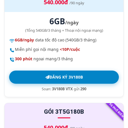
540.000đ
/90 ngày
6GB
/ngày
(Tổng 540GB/3 tháng + Thoại nội ngoại mạng)
6GB/ngày
data tốc độ cao (540GB/3 tháng)
Miễn phí gọi nội mạng
<10P/cuộc
300 phút
ngoại mạng/3 tháng
ĐĂNG KÝ 3V180B
Soạn:
3V180B VTX
gửi
290
5G PHỔ BIẾN
GÓI 3T5G180B
540.000đ