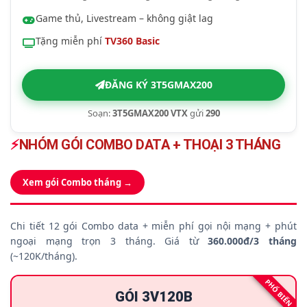
Game thủ, Livestream – không giật lag
Tặng miễn phí
TV360 Basic
ĐĂNG KÝ 3T5GMAX200
Soạn:
3T5GMAX200 VTX
gửi
290
⚡
NHÓM GÓI COMBO DATA + THOẠI 3 THÁNG
Xem gói Combo tháng →
Chi tiết 12 gói Combo data + miễn phí gọi nội mạng + phút
ngoại mạng trọn 3 tháng. Giá từ
360.000đ/3 tháng
(~120K/tháng).
PHỔ BIẾN
GÓI 3V120B