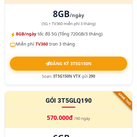
8GB
/ngày
(5G + TV360 miễn phí 3 tháng)
8GB/ngày
tốc độ 5G (Tổng 720GB/3 tháng)
Miễn phí
TV360
trọn 3 tháng
ĐĂNG KÝ 3T5G150N
Soạn:
3T5G150N VTX
gửi
290
GAME THỦ
GÓI 3T5GLQ190
570.000đ
/90 ngày