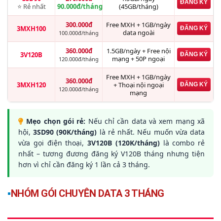
ĐĂNG KÝ
⭐ Rẻ nhất
90.000đ/tháng
(45GB/tháng)
300.000đ
Free MXH + 1GB/ngày
3MXH100
ĐĂNG KÝ
data ngoài
100.000đ/tháng
360.000đ
1.5GB/ngày + Free nội
3V120B
ĐĂNG KÝ
mạng + 50P ngoại
120.000đ/tháng
Free MXH + 1GB/ngày
360.000đ
3MXH120
+ Thoại nội ngoại
ĐĂNG KÝ
120.000đ/tháng
mạng
Mẹo chọn gói rẻ:
Nếu chỉ cần data và xem mạng xã
hội,
3SD90 (90K/tháng)
là rẻ nhất. Nếu muốn vừa data
vừa gọi điện thoại,
3V120B (120K/tháng)
là combo rẻ
nhất – tương đương đăng ký V120B tháng nhưng tiện
hơn vì chỉ cần đăng ký 1 lần cả 3 tháng.
▪
NHÓM GÓI CHUYÊN DATA 3 THÁNG