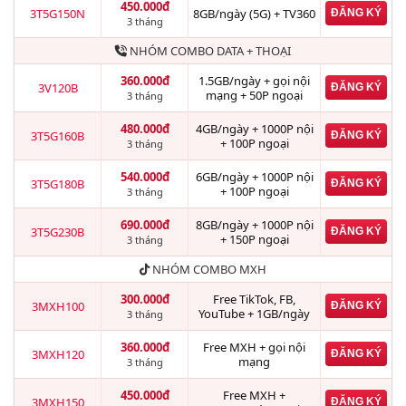
450.000đ
3T5G150N
8GB/ngày (5G) + TV360
ĐĂNG KÝ
3 tháng
NHÓM COMBO DATA + THOẠI
360.000đ
1.5GB/ngày + gọi nội
3V120B
ĐĂNG KÝ
mạng + 50P ngoại
3 tháng
480.000đ
4GB/ngày + 1000P nội
3T5G160B
ĐĂNG KÝ
+ 100P ngoại
3 tháng
540.000đ
6GB/ngày + 1000P nội
3T5G180B
ĐĂNG KÝ
+ 100P ngoại
3 tháng
690.000đ
8GB/ngày + 1000P nội
3T5G230B
ĐĂNG KÝ
+ 150P ngoại
3 tháng
NHÓM COMBO MXH
300.000đ
Free TikTok, FB,
3MXH100
ĐĂNG KÝ
YouTube + 1GB/ngày
3 tháng
360.000đ
Free MXH + gọi nội
3MXH120
ĐĂNG KÝ
mạng
3 tháng
450.000đ
Free MXH +
3MXH150
ĐĂNG KÝ