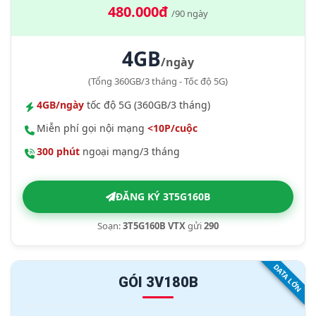
480.000đ
/90 ngày
4GB
/ngày
(Tổng 360GB/3 tháng - Tốc độ 5G)
4GB/ngày
tốc độ 5G (360GB/3 tháng)
Miễn phí gọi nội mạng
<10P/cuộc
300 phút
ngoại mạng/3 tháng
ĐĂNG KÝ 3T5G160B
Soạn:
3T5G160B VTX
gửi
290
DATA LỚN
GÓI 3V180B