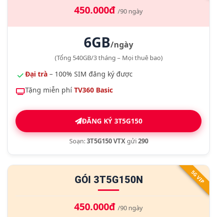
450.000đ
/90 ngày
6GB
/ngày
(Tổng 540GB/3 tháng – Mọi thuê bao)
Đại trà
– 100% SIM đăng ký được
Tặng miễn phí
TV360 Basic
ĐĂNG KÝ 3T5G150
Soạn:
3T5G150 VTX
gửi
290
5G VIP
GÓI 3T5G150N
450.000đ
/90 ngày