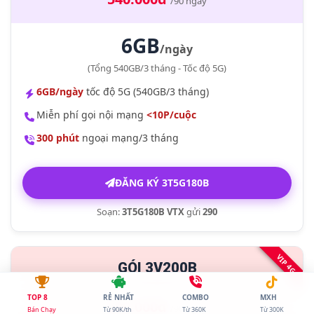
/90 ngày
6GB
/ngày
(Tổng 540GB/3 tháng - Tốc độ 5G)
6GB/ngày
tốc độ 5G (540GB/3 tháng)
Miễn phí gọi nội mạng
<10P/cuộc
300 phút
ngoại mạng/3 tháng
ĐĂNG KÝ 3T5G180B
Soạn:
3T5G180B VTX
gửi
290
VIP 4G
GÓI 3V200B
TOP 8
RẺ NHẤT
COMBO
MXH
600.000đ
/90 ngày
Bán Chạy
Từ 90K/th
Từ 360K
Từ 300K