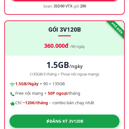
Soạn:
3SD90 VTX
gửi
290
PHỔ BIẾN
GÓI 3V120B
360.000đ
/90 ngày
1.5GB
/ngày
(135GB/3 tháng + Thoại nội ngoại mạng)
1.5GB/Ngày
× 90 = 135GB
Free nội mạng +
50P ngoại
/tháng
Chỉ
~120K/tháng
– combo bán chạy nhất
ĐĂNG KÝ 3V120B