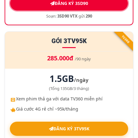
ĐĂNG KÝ 3SD90
Soạn:
3SD90 VTX
gửi
290
TV360
GÓI 3TV95K
285.000đ
/90 ngày
1.5GB
/ngày
(Tổng 135GB/3 tháng)
Xem phim thả ga với data TV360 miễn phí
Giá cước 4G rẻ chỉ ~95k/tháng
ĐĂNG KÝ 3TV95K