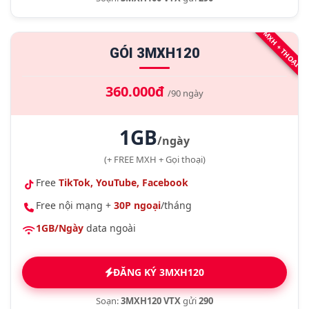
MXH + THOẠI
GÓI 3MXH120
360.000đ
/90 ngày
1GB
/ngày
(+ FREE MXH + Gọi thoại)
Free
TikTok, YouTube, Facebook
Free nội mạng +
30P ngoại
/tháng
1GB/Ngày
data ngoài
ĐĂNG KÝ 3MXH120
Soạn:
3MXH120 VTX
gửi
290