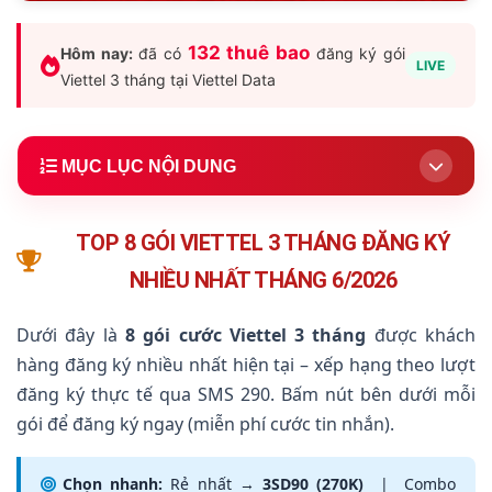
132 thuê bao
Hôm nay:
đã có
đăng ký gói
LIVE
Viettel 3 tháng tại Viettel Data
MỤC LỤC NỘI DUNG
1.
TOP 8 Gói Đăng Ký Nhiều Nhất 6/2026
TOP 8 GÓI VIETTEL 3 THÁNG ĐĂNG KÝ
2.
Tại Sao Nên Chọn Gói 3 Tháng?
NHIỀU NHẤT THÁNG 6/2026
3.
Bảng So Sánh Đầy Đủ Gói 3 Tháng 2026
Dưới đây là
4.
Gói Viettel 3 Tháng Rẻ Nhất 2026
8 gói cước Viettel 3 tháng
được khách
hàng đăng ký nhiều nhất hiện tại – xếp hạng theo lượt
5.
Nhóm Gói Chuyên Data 3 Tháng
đăng ký thực tế qua SMS 290. Bấm nút bên dưới mỗi
6.
Nhóm Gói Combo Data + Thoại 3 Tháng
gói để đăng ký ngay (miễn phí cước tin nhắn).
7.
Nhóm Gói Combo MXH 3 Tháng
Chọn nhanh:
Rẻ nhất →
3SD90 (270K)
| Combo