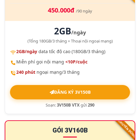
450.000đ
/90 ngày
2GB
/ngày
(Tổng 180GB/3 tháng + Thoại nội ngoại mạng)
2GB/ngày
data tốc độ cao (180GB/3 tháng)
Miễn phí gọi nội mạng
<10P/cuộc
240 phút
ngoại mạng/3 tháng
ĐĂNG KÝ 3V150B
Soạn:
3V150B VTX
gửi
290
KHUYÊN DÙNG
GÓI 3V160B