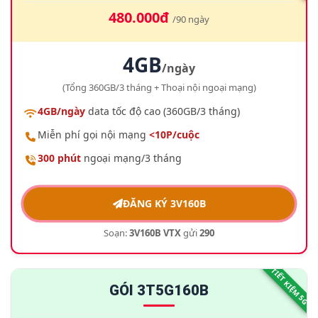
480.000đ
/90 ngày
4GB
/ngày
(Tổng 360GB/3 tháng + Thoại nội ngoại mạng)
4GB/ngày
data tốc độ cao (360GB/3 tháng)
Miễn phí gọi nội mạng
<10P/cuộc
300 phút
ngoại mạng/3 tháng
ĐĂNG KÝ 3V160B
Soạn:
3V160B VTX
gửi
290
TIẾT KIỆM 5G
GÓI 3T5G160B