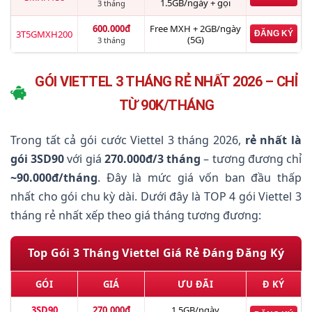
1.5GB/ngày + gọi
3 tháng
600.000đ
Free MXH + 2GB/ngày
3T5GMXH200
ĐĂNG KÝ
(5G)
3 tháng
GÓI VIETTEL 3 THÁNG RẺ NHẤT 2026 – CHỈ
TỪ 90K/THÁNG
Trong tất cả gói cước Viettel 3 tháng 2026,
rẻ nhất là
gói 3SD90
với giá
270.000đ/3 tháng
– tương đương chỉ
~90.000đ/tháng
. Đây là mức giá vốn ban đầu thấp
nhất cho gói chu kỳ dài. Dưới đây là TOP 4 gói Viettel 3
tháng rẻ nhất xếp theo giá tháng tương đương:
Top Gói 3 Tháng Viettel Giá Rẻ Đáng Đăng Ký
GÓI
GIÁ
ƯU ĐÃI
Đ KÝ
3SD90
270.000đ
1.5GB/ngày