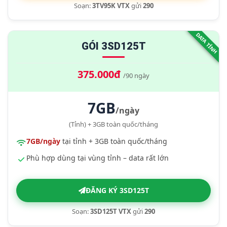
Soạn:
3TV95K VTX
gửi
290
DATA TỈNH
GÓI 3SD125T
375.000đ
/90 ngày
7GB
/ngày
(Tỉnh) + 3GB toàn quốc/tháng
7GB/ngày
tại tỉnh + 3GB toàn quốc/tháng
Phù hợp dùng tại vùng tỉnh – data rất lớn
ĐĂNG KÝ 3SD125T
Soạn:
3SD125T VTX
gửi
290