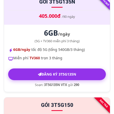
5G + TV360
GÓI 3T5G135N
405.000đ
/90 ngày
6GB
/ngày
(5G + TV360 miễn phí 3 tháng)
6GB/ngày
tốc độ 5G (tổng 540GB/3 tháng)
Miễn phí
TV360
trọn 3 tháng
ĐĂNG KÝ 3T5G135N
Soạn:
3T5G135N VTX
gửi
290
ĐẠI TRÀ
GÓI 3T5G150