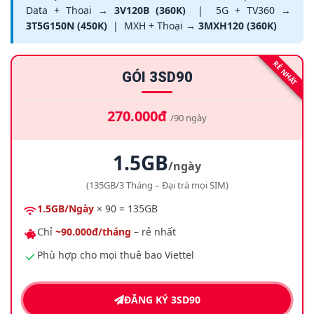
8.
Giá Gói Mạng Viettel 3 Tháng Bao Nhiêu Tiền?
Data + Thoại →
3V120B (360K)
| 5G + TV360 →
3T5G150N (450K)
| MXH + Thoại →
3MXH120 (360K)
9.
Lưu Ý Khi Đăng Ký
10.
Cách Đăng Ký Qua SMS 290
RẺ NHẤT
GÓI 3SD90
11.
So Sánh Gói 3T – 6T – 12T
12.
Câu Hỏi Thường Gặp
270.000đ
/90 ngày
13.
Kết Luận
1.5GB
/ngày
(135GB/3 Tháng – Đại trà mọi SIM)
1.5GB/Ngày
× 90 = 135GB
Chỉ
~90.000đ/tháng
– rẻ nhất
Phù hợp cho mọi thuê bao Viettel
ĐĂNG KÝ 3SD90