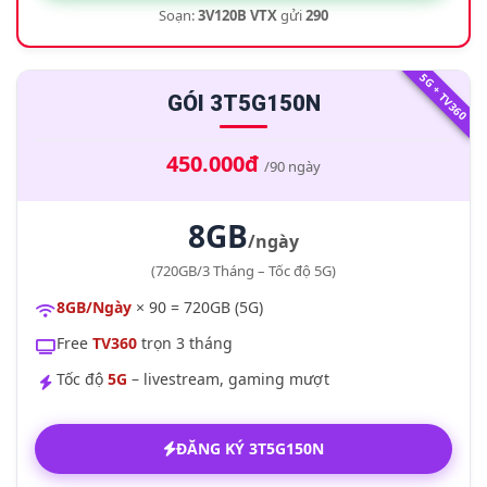
Soạn:
3V120B VTX
gửi
290
5G + TV360
GÓI 3T5G150N
450.000đ
/90 ngày
8GB
/ngày
(720GB/3 Tháng – Tốc độ 5G)
8GB/Ngày
× 90 = 720GB (5G)
Free
TV360
trọn 3 tháng
Tốc độ
5G
– livestream, gaming mượt
ĐĂNG KÝ 3T5G150N