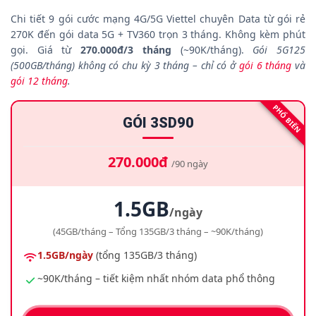
Chi tiết 9 gói cước mạng 4G/5G Viettel chuyên Data từ gói rẻ
270K đến gói data 5G + TV360 trọn 3 tháng. Không kèm phút
gọi. Giá từ
270.000đ/3 tháng
(~90K/tháng).
Gói 5G125
(500GB/tháng) không có chu kỳ 3 tháng – chỉ có ở
gói 6 tháng
và
gói 12 tháng
.
PHỔ BIẾN
GÓI 3SD90
270.000đ
/90 ngày
1.5GB
/ngày
(45GB/tháng – Tổng 135GB/3 tháng – ~90K/tháng)
1.5GB/ngày
(tổng 135GB/3 tháng)
~90K/tháng – tiết kiệm nhất nhóm data phổ thông