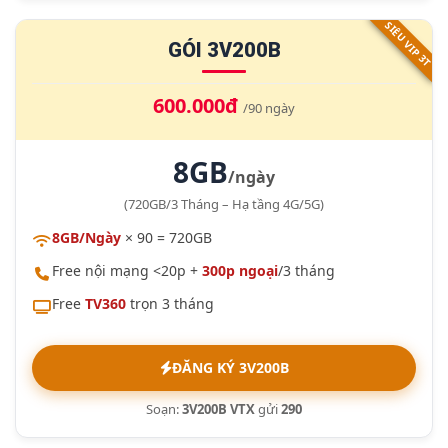
SIÊU VIP 3T
GÓI 3V200B
600.000đ
/90 ngày
8GB
/ngày
(720GB/3 Tháng – Hạ tầng 4G/5G)
8GB/Ngày
× 90 = 720GB
Free nội mạng <20p +
300p ngoại
/3 tháng
Free
TV360
trọn 3 tháng
ĐĂNG KÝ 3V200B
Soạn:
3V200B VTX
gửi
290