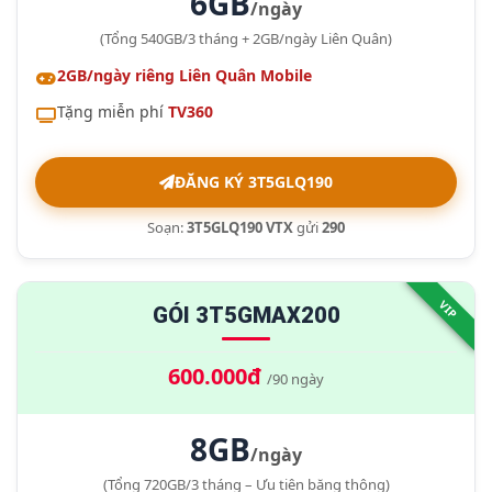
6GB
/ngày
(Tổng 540GB/3 tháng + 2GB/ngày Liên Quân)
2GB/ngày riêng Liên Quân Mobile
Tặng miễn phí
TV360
ĐĂNG KÝ 3T5GLQ190
Soạn:
3T5GLQ190 VTX
gửi
290
VIP
GÓI 3T5GMAX200
600.000đ
/90 ngày
8GB
/ngày
(Tổng 720GB/3 tháng – Ưu tiên băng thông)