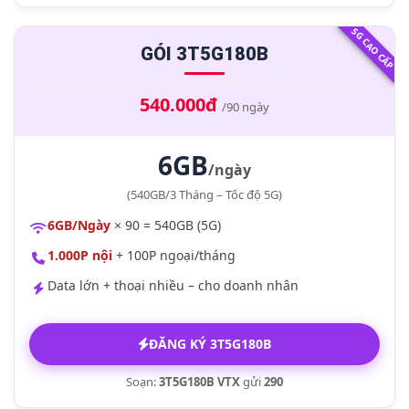
5G CAO CẤP
GÓI 3T5G180B
540.000đ
/90 ngày
6GB
/ngày
(540GB/3 Tháng – Tốc độ 5G)
6GB/Ngày
× 90 = 540GB (5G)
1.000P nội
+ 100P ngoại/tháng
Data lớn + thoại nhiều – cho doanh nhân
ĐĂNG KÝ 3T5G180B
Soạn:
3T5G180B VTX
gửi
290