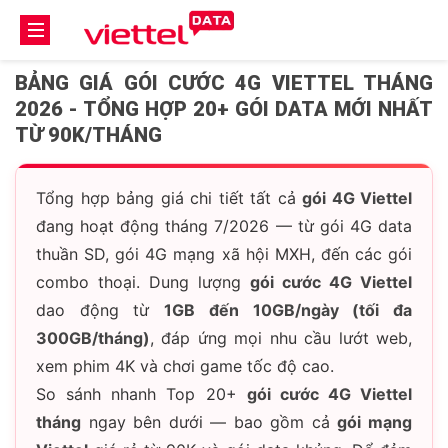
BẢNG GIÁ GÓI CƯỚC 4G VIETTEL THÁNG
2026 - TỔNG HỢP 20+ GÓI DATA MỚI NHẤT
TỪ 90K/THÁNG
Tổng hợp bảng giá chi tiết tất cả
gói 4G Viettel
đang hoạt động tháng 7/2026 — từ gói 4G data
thuần SD, gói 4G mạng xã hội MXH, đến các gói
combo thoại. Dung lượng
gói cước 4G Viettel
dao động từ
1GB đến 10GB/ngày (tối đa
300GB/tháng)
, đáp ứng mọi nhu cầu lướt web,
xem phim 4K và chơi game tốc độ cao.
So sánh nhanh Top 20+
gói cước 4G Viettel
tháng
ngay bên dưới — bao gồm cả
gói mạng