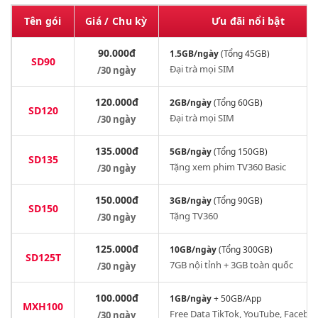
7.
Gói 4G Ưu Đãi Sinh Viên (Gen Z)
Tên gói
Giá / Chu kỳ
Ưu đãi nổi bật
8.
Gói Cước 4G 1 Năm (12 Tháng)
90.000đ
1.5GB/ngày
(Tổng 45GB)
9.
Gói 4G Viettel Theo Ngày (1, 3, 7, 15 Ngày)
SD90
Đại trà mọi SIM
/30 ngày
10.
Gói 4G Cũ – Chỉ Gia Hạn
120.000đ
2GB/ngày
(Tổng 60GB)
SD120
11.
Bảng So Sánh Gói 4G Thuần (SD & TV)
Đại trà mọi SIM
/30 ngày
12.
Bảng So Sánh Gói 4G Theo Nhu Cầu
135.000đ
5GB/ngày
(Tổng 150GB)
SD135
13.
Gợi Ý Chọn Gói 4G Theo Nhu Cầu
Tặng xem phim TV360 Basic
/30 ngày
14.
Cách Kiểm Tra SIM Đăng Ký Được Gói Nào
150.000đ
3GB/ngày
(Tổng 90GB)
SD150
Tặng TV360
/30 ngày
15.
Cú Pháp SMS Kích Hoạt Gói 4G Viettel
16.
4G Viettel Là Gì? Tốc Độ & Vùng Phủ Sóng
125.000đ
10GB/ngày
(Tổng 300GB)
SD125T
7GB nội tỉnh + 3GB toàn quốc
/30 ngày
17.
So Sánh 4G vs 5G Viettel – Nên Chọn Gói Nào?
100.000đ
18.
Câu Hỏi Thường Gặp
1GB/ngày
+ 50GB/App
MXH100
Free Data TikTok, YouTube, Facebo
/30 ngày