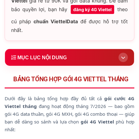
Viettel
giá rẻ từ 90K và gói data khủng. Để đảm
bảo quyền lợi, bạn hãy
theo
đăng ký 4G Viettel
cú pháp
chuẩn ViettelData
để được hỗ trợ tốt
nhất.
MỤC LỤC NỘI DUNG
1.
Bảng Tổng Hợp Gói 4G Viettel 2026
BẢNG TỔNG HỢP GÓI 4G VIETTEL THÁNG
2.
Top 6 Gói Được Đăng Ký Nhiều Nhất
3.
Nhóm Gói SD (Super Data) – Theo Tháng
Dưới đây là bảng tổng hợp đầy đủ tất cả
gói cước 4G
4.
Gói 4G Ưu Đãi Tỉnh (SD125T, SD125Z)
Viettel tháng
đang hoạt động tháng 7/2026 — bao gồm
gói 4G data thuần, gói 4G MXH, gói 4G combo thoại — giúp
5.
Gói 4G Mạng Xã Hội – Miễn Phí Data App
bạn dễ dàng so sánh và lựa chọn
gói 4G Viettel
phù hợp
6.
Gói 4G Combo Thoại – Data Kèm Gọi
nhất: