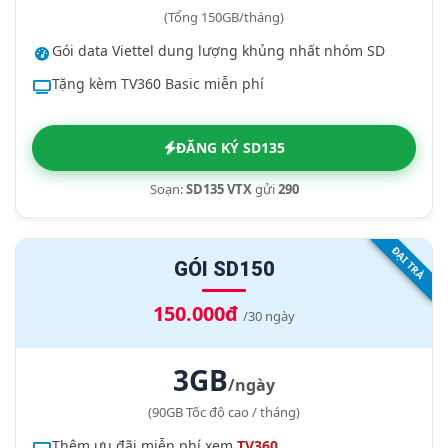
(Tổng 150GB/tháng)
Gói data Viettel dung lượng khủng nhất nhóm SD
Tặng kèm TV360 Basic miễn phí
ĐĂNG KÝ SD135
Soạn:
SD135 VTX
gửi
290
ĐẠI TRÀ
GÓI SD150
150.000đ
/30 ngày
3GB
/ngày
(90GB Tốc độ cao / tháng)
Thêm ưu đãi miễn phí xem
TV360