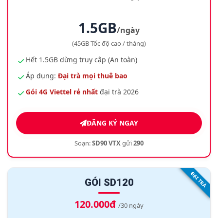
1.5GB
/ngày
(45GB Tốc độ cao / tháng)
Hết 1.5GB dừng truy cập (An toàn)
Áp dụng:
Đại trà mọi thuê bao
Gói 4G Viettel rẻ nhất
đại trà 2026
ĐĂNG KÝ NGAY
Soạn:
SD90 VTX
gửi
290
ĐẠI TRÀ
GÓI SD120
120.000đ
/30 ngày