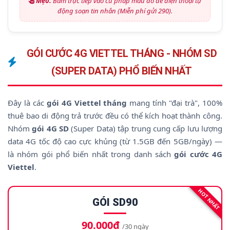
Mẹo:
Bấm trực tiếp vào cú pháp màu đỏ để điện thoại tự
động soạn tin nhắn (Miễn phí gửi 290).
GÓI CƯỚC 4G VIETTEL THÁNG - NHÓM SD
(SUPER DATA) PHỔ BIẾN NHẤT
Đây là các
gói 4G Viettel tháng
mang tính "đại trà", 100%
thuê bao di động trả trước đều có thể kích hoạt thành công.
Nhóm
gói 4G SD
(Super Data) tập trung cung cấp lưu lượng
data 4G tốc độ cao cực khủng (từ 1.5GB đến 5GB/ngày) —
là nhóm gói phổ biến nhất trong danh sách
gói cước 4G
Viettel
.
HOT NHẤT
GÓI SD90
90.000đ
/30 ngày