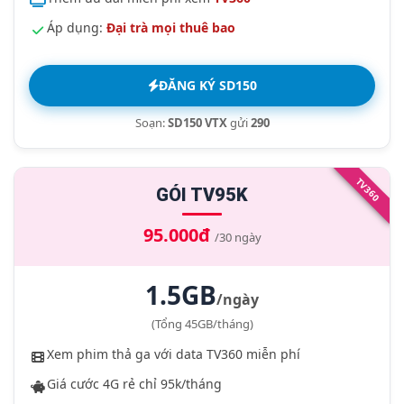
Áp dụng:
Đại trà mọi thuê bao
ĐĂNG KÝ SD150
Soạn:
SD150 VTX
gửi
290
TV360
GÓI TV95K
95.000đ
/30 ngày
1.5GB
/ngày
(Tổng 45GB/tháng)
Xem phim thả ga với data TV360 miễn phí
Giá cước 4G rẻ chỉ 95k/tháng