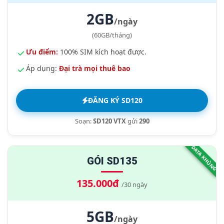
2GB
/ngày
(60GB/tháng)
Ưu điểm:
100% SIM kích hoạt được.
Áp dụng:
Đại trà mọi thuê bao
ĐĂNG KÝ SD120
Soạn:
SD120 VTX
gửi
290
DATA KHỦNG
GÓI SD135
135.000đ
/30 ngày
5GB
/ngày