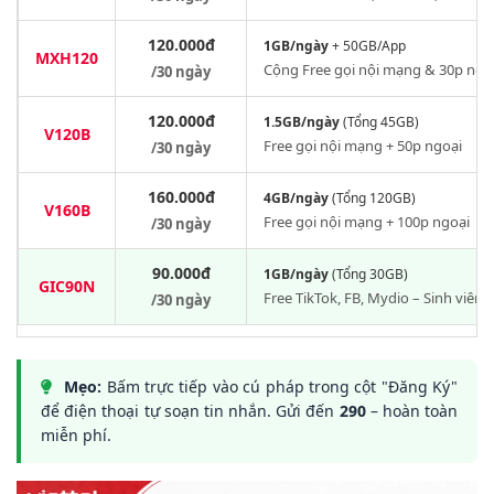
19.
Kết Luận
120.000đ
1GB/ngày
+ 50GB/App
MXH120
Cộng Free gọi nội mạng & 30p ngo
/30 ngày
120.000đ
1.5GB/ngày
(Tổng 45GB)
V120B
Free gọi nội mạng + 50p ngoại
/30 ngày
160.000đ
4GB/ngày
(Tổng 120GB)
V160B
Free gọi nội mạng + 100p ngoại
/30 ngày
90.000đ
1GB/ngày
(Tổng 30GB)
GIC90N
Free TikTok, FB, Mydio – Sinh viên
/30 ngày
Mẹo:
Bấm trực tiếp vào cú pháp trong cột "Đăng Ký"
để điện thoại tự soạn tin nhắn. Gửi đến
290
– hoàn toàn
miễn phí.