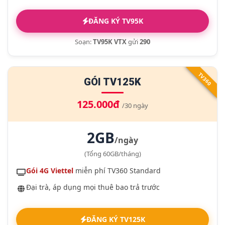
ĐĂNG KÝ TV95K
Soạn:
TV95K VTX
gửi
290
TV360
GÓI TV125K
125.000đ
/30 ngày
2GB
/ngày
(Tổng 60GB/tháng)
Gói 4G Viettel
miễn phí TV360 Standard
Đại trà, áp dụng mọi thuê bao trả trước
ĐĂNG KÝ TV125K