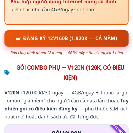
Phù hợp người dùng Internet nặng cố định
—
biết chắc nhu cầu 4GB/ngày suốt năm
ĐĂNG KÝ 12V160B (1.920K — CẢ NĂM)
Bán chạy nhất nhóm 12 tháng — 4GB/ngày + thoại nguyên 1 năm
GÓI COMBO PHỤ — V120N (120K, CÓ ĐIỀU
KIỆN)
V120N
(120.000đ/30 ngày — 4GB/ngày + thoại) là gói
combo "giá mềm" cho người cần cả data lẫn thoại.
Tuy
nhiên gói có điều kiện đăng ký
— phụ thuộc SIM kích
hoạt mới hoặc danh sách ưu đãi từng đợt.
COMBO 120K