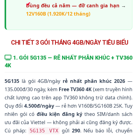
Dùng đều cả năm — đỡ canh gia hạn
→
12V160B (1.920K/12 tháng)
CHI TIẾT 3 GÓI THÁNG 4GB/NGÀY TIÊU BIỂU
1. GÓI 5G135 — RẺ NHẤT PHÂN KHÚC + TV360
4K
5G135
là gói 4GB/ngày
rẻ nhất phân khúc 2026
—
135.000đ/30 ngày, kèm
Free TV360 4K
(xem truyền hình
chất lượng cao trên app TV360 không trừ data chính).
Quy đổi
4.500đ/ngày
— rẻ hơn V160B/5G160B 25K. Tuy
nhiên gói có
điều kiện đăng ký
theo SIM/danh sách
ưu đãi của Viettel — không phải ai cũng đăng ký được.
Cú pháp:
gửi
290
. Nếu báo lỗi, chuyển
5G135 VTX