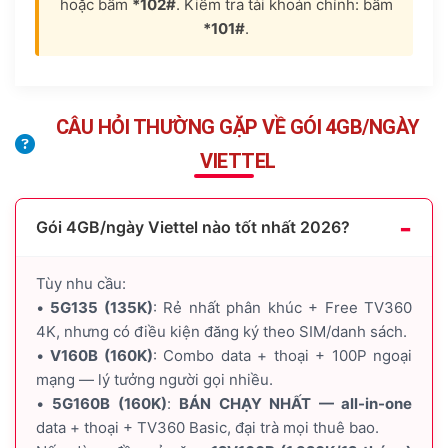
hoặc bấm
*102#
. Kiểm tra tài khoản chính: bấm
*101#
.
CÂU HỎI THƯỜNG GẶP VỀ GÓI 4GB/NGÀY
VIETTEL
Gói 4GB/ngày Viettel nào tốt nhất 2026?
Tùy nhu cầu:
•
5G135 (135K)
: Rẻ nhất phân khúc + Free TV360
4K, nhưng có điều kiện đăng ký theo SIM/danh sách.
•
V160B (160K)
: Combo data + thoại + 100P ngoại
mạng — lý tưởng người gọi nhiều.
•
5G160B (160K)
:
BÁN CHẠY NHẤT — all-in-one
data + thoại + TV360 Basic, đại trà mọi thuê bao.