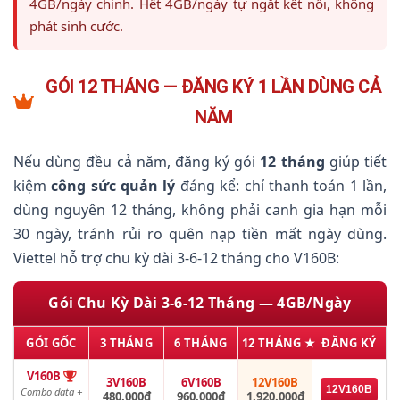
4GB/ngày chính. Hết 4GB/ngày tự ngắt kết nối, không
phát sinh cước.
GÓI 12 THÁNG — ĐĂNG KÝ 1 LẦN DÙNG CẢ
NĂM
Nếu dùng đều cả năm, đăng ký gói
12 tháng
giúp tiết
kiệm
công sức quản lý
đáng kể: chỉ thanh toán 1 lần,
dùng nguyên 12 tháng, không phải canh gia hạn mỗi
30 ngày, tránh rủi ro quên nạp tiền mất ngày dùng.
Viettel hỗ trợ chu kỳ dài 3-6-12 tháng cho V160B:
Gói Chu Kỳ Dài 3-6-12 Tháng — 4GB/Ngày
GÓI GỐC
3 THÁNG
6 THÁNG
12 THÁNG ★
ĐĂNG KÝ
V160B
3V160B
6V160B
12V160B
12V160B
Combo data +
480.000đ
960.000đ
1.920.000đ