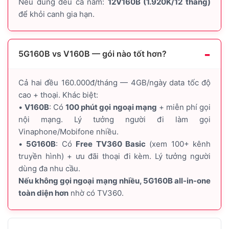
Nếu dùng đều cả năm:
12V160B (1.920K/12 tháng)
để khỏi canh gia hạn.
5G160B vs V160B — gói nào tốt hơn?
Cả hai đều 160.000đ/tháng — 4GB/ngày data tốc độ
cao + thoại. Khác biệt:
•
V160B
: Có
100 phút gọi ngoại mạng
+ miễn phí gọi
nội mạng. Lý tưởng người đi làm gọi
Vinaphone/Mobifone nhiều.
•
5G160B
: Có
Free TV360 Basic
(xem 100+ kênh
truyền hình) + ưu đãi thoại đi kèm. Lý tưởng người
dùng đa nhu cầu.
Nếu không gọi ngoại mạng nhiều, 5G160B all-in-one
toàn diện hơn
nhờ có TV360.