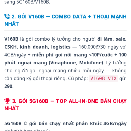
sang 5G160B/V160B.
2. GÓI V160B — COMBO DATA + THOẠI MẠNH
NHẤT
V160B
là gói combo lý tưởng cho người
đi làm, sale,
CSKH, kinh doanh, logistics
— 160.000đ/30 ngày với
4GB/ngày +
miễn phí gọi nội mạng <10P/cuộc
+
100
phút ngoại mạng (Vinaphone, Mobifone)
. Lý tưởng
cho người gọi ngoại mạng nhiều mỗi ngày — không
cần đăng ký gói thoại riêng. Cú pháp:
gửi
V160B VTX
290
.
3. GÓI 5G160B — TOP ALL-IN-ONE BÁN CHẠY
NHẤT
5G160B
là
gói bán chạy nhất phân khúc 4GB/ngày