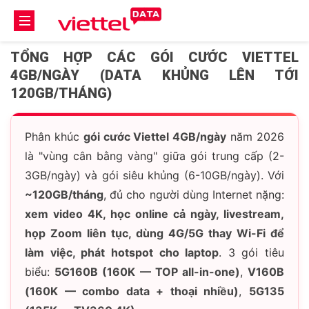
TỔNG HỢP CÁC GÓI CƯỚC VIETTEL
4GB/NGÀY (DATA KHỦNG LÊN TỚI
120GB/THÁNG)
Phân khúc
gói cước Viettel 4GB/ngày
năm 2026
là "vùng cân bằng vàng" giữa gói trung cấp (2-
3GB/ngày) và gói siêu khủng (6-10GB/ngày). Với
~120GB/tháng
, đủ cho người dùng Internet nặng:
xem video 4K, học online cả ngày, livestream,
họp Zoom liên tục, dùng 4G/5G thay Wi-Fi để
làm việc, phát hotspot cho laptop
. 3 gói tiêu
biểu:
5G160B (160K — TOP all-in-one)
,
V160B
(160K — combo data + thoại nhiều)
,
5G135