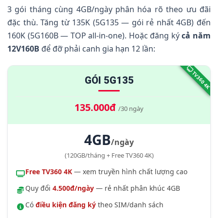
3 gói tháng cùng 4GB/ngày phân hóa rõ theo ưu đãi
4.
Gói Combo Phụ — V120N (Có Điều Kiện)
đặc thù. Tăng từ 135K (5G135 — gói rẻ nhất 4GB) đến
160K (5G160B — TOP all-in-one). Hoặc đăng ký
cả năm
5.
Gói 4GB/Ngày Đã Dừng (ST90N, TRE90)
12V160B
để đỡ phải canh gia hạn 12 lần:
6.
So Sánh 3 Gói Tháng 4GB/Ngày
TV360 4K
7.
Cú Pháp Đăng Ký Qua SMS 290
GÓI 5G135
8.
Câu Hỏi Thường Gặp
135.000đ
/30 ngày
9.
Kết Luận
4GB
/ngày
(120GB/tháng + Free TV360 4K)
Free TV360 4K
— xem truyền hình chất lượng cao
Quy đổi
4.500đ/ngày
— rẻ nhất phân khúc 4GB
Có
điều kiện đăng ký
theo SIM/danh sách