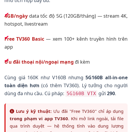
nhờ tích hợp đầy đủ:
4GB/ngày
data tốc độ 5G (120GB/tháng) — stream 4K,
hotspot, livestream
Free TV360 Basic
— xem 100+ kênh truyền hình trên
app
Ưu đãi thoại nội/ngoại mạng
đi kèm
Cùng giá 160K như V160B nhưng
5G160B all-in-one
toàn diện hơn
(có thêm TV360). Lý tưởng cho người
dùng đa nhu cầu. Cú pháp:
gửi
290
.
5G160B VTX
Lưu ý kỹ thuật:
Ưu đãi "Free TV360" chỉ áp dụng
trong phạm vi app TV360
. Khi mở link ngoài, tải file
qua trình duyệt — hệ thống tính vào dung lượng