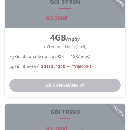
ĐÃ DỪNG
GÓI ST90N
90.000đ
/30 ngày
4GB
/ngày
(Đã ngưng đăng ký mới)
Gói data-only đời cũ (90K — 4GB/ngày)
Gói thay thế:
5G135 (135K — TV360 4K)
ĐÃ DỪNG ĐĂNG KÝ
ĐÃ DỪNG
GÓI TRE90
90.000đ
/30 ngày