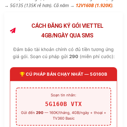
→ 5G135 (135K rẻ hơn). Cả năm →
12V160B (1.920K)
.
CÁCH ĐĂNG KÝ GÓI VIETTEL
4GB/NGÀY QUA SMS
Đảm bảo tài khoản chính có đủ tiền tương ứng
giá gói. Soạn cú pháp gửi
290
(miễn phí cước):
CÚ PHÁP BÁN CHẠY NHẤT — 5G160B
Soạn tin nhắn:
5G160B VTX
Gửi đến
290
— 160K/tháng, 4GB/ngày + thoại +
TV360 Basic