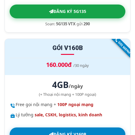
ĐĂNG KÝ 5G135
Soạn:
5G135 VTX
gửi
290
GỌI MẠNH
GÓI V160B
160.000đ
/30 ngày
4GB
/ngày
(+ Thoại nội mạng + 100P ngoại)
Free gọi nội mạng +
100P ngoại mạng
Lý tưởng
sale, CSKH, logistics, kinh doanh
ĐĂNG KÝ V160B