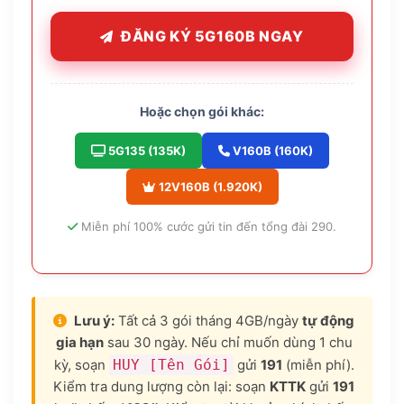
ĐĂNG KÝ 5G160B NGAY
Hoặc chọn gói khác:
5G135 (135K)
V160B (160K)
12V160B (1.920K)
Miễn phí 100% cước gửi tin đến tổng đài 290.
Lưu ý:
Tất cả 3 gói tháng 4GB/ngày
tự động
gia hạn
sau 30 ngày. Nếu chỉ muốn dùng 1 chu
kỳ, soạn
HUY [Tên Gói]
gửi
191
(miễn phí).
Kiểm tra dung lượng còn lại: soạn
KTTK
gửi
191