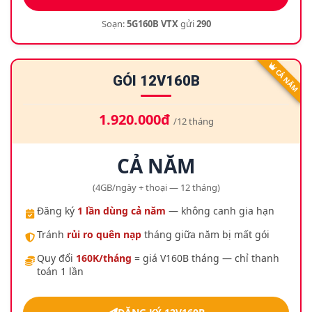
Soạn:
5G160B VTX
gửi
290
CẢ NĂM
GÓI 12V160B
1.920.000đ
/12 tháng
CẢ NĂM
(4GB/ngày + thoại — 12 tháng)
Đăng ký
1 lần dùng cả năm
— không canh gia hạn
Tránh
rủi ro quên nạp
tháng giữa năm bị mất gói
Quy đổi
160K/tháng
= giá V160B tháng — chỉ thanh
toán 1 lần