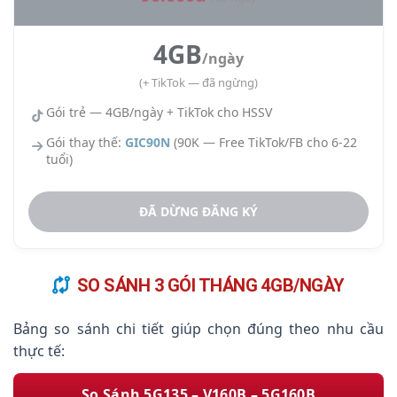
4GB
/ngày
(+ TikTok — đã ngừng)
Gói trẻ — 4GB/ngày + TikTok cho HSSV
Gói thay thế:
GIC90N
(90K — Free TikTok/FB cho 6-22
tuổi)
ĐÃ DỪNG ĐĂNG KÝ
SO SÁNH 3 GÓI THÁNG 4GB/NGÀY
Bảng so sánh chi tiết giúp chọn đúng theo nhu cầu
thực tế:
So Sánh 5G135 – V160B – 5G160B