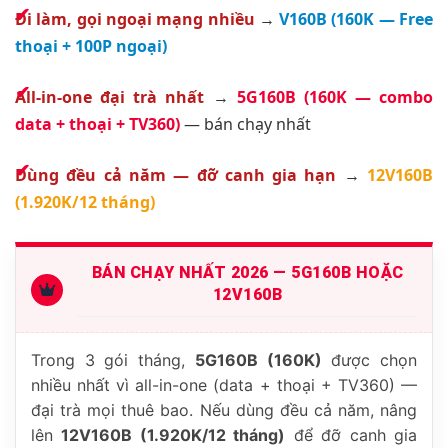
Đi làm, gọi ngoại mạng nhiều
→
V160B (160K — Free
thoại + 100P ngoại)
All-in-one đại trà nhất
→
5G160B (160K — combo
data + thoại + TV360)
— bán chạy nhất
Dùng đều cả năm — đỡ canh gia hạn
→
12V160B
(1.920K/12 tháng)
BÁN CHẠY NHẤT 2026 — 5G160B HOẶC
12V160B
Trong 3 gói tháng,
5G160B (160K)
được chọn
nhiều nhất vì all-in-one (data + thoại + TV360) —
đại trà mọi thuê bao. Nếu dùng đều cả năm, nâng
lên
12V160B (1.920K/12 tháng)
để đỡ canh gia