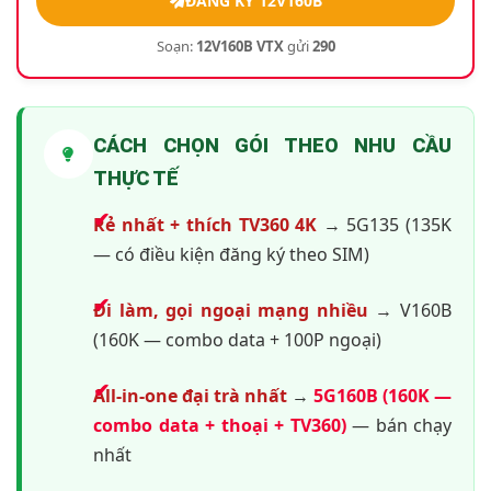
ĐĂNG KÝ 12V160B
Soạn:
12V160B VTX
gửi
290
CÁCH CHỌN GÓI THEO NHU CẦU
THỰC TẾ
Rẻ nhất + thích TV360 4K
→ 5G135 (135K
— có điều kiện đăng ký theo SIM)
Đi làm, gọi ngoại mạng nhiều
→ V160B
(160K — combo data + 100P ngoại)
All-in-one đại trà nhất
→
5G160B (160K —
combo data + thoại + TV360)
— bán chạy
nhất