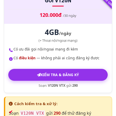
GÓI V120N
120.000đ
/30 ngày
4GB
/ngày
(+ Thoại nội/ngoại mạng)
Có ưu đãi gọi nội/ngoại mạng đi kèm
Có
điều kiện
— không phải ai cũng đăng ký được
KIỂM TRA & ĐĂNG KÝ
Soạn:
V120N VTX
gửi
290
Cách kiểm tra & xử lý:
Soạn
gửi
290
để thử đăng ký
V120N VTX