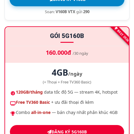
Soạn:
V160B VTX
gửi
290
BEST 2026
GÓI 5G160B
160.000đ
/30 ngày
4GB
/ngày
(+ Thoại + Free TV360 Basic)
120GB/tháng
data tốc độ 5G — stream 4K, hotspot
Free TV360 Basic
+ ưu đãi thoại đi kèm
Combo
all-in-one
— bán chạy nhất phân khúc 4GB
ĐĂNG KÝ 5G160B