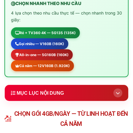
CHỌN NHANH THEO NHU CẦU
4 lựa chọn theo nhu cầu thực tế — chọn nhanh trong 30
giây:
Rẻ + TV360 4K — 5G135 (135K)
Gọi nhiều — V160B (160K)
All-in-one — 5G160B (160K)
Cả năm — 12V160B (1.920K)
MỤC LỤC NỘI DUNG
1.
Bậc Thang Chọn Gói 4GB/Ngày Theo Nhu Cầu
(Khuyên dùng)
CHỌN GÓI 4GB/NGÀY — TỪ LINH HOẠT ĐẾN
2.
Chi Tiết 3 Gói Tháng (5G135/V160B/5G160B)
CẢ NĂM
3.
Gói 12 Tháng — Đăng Ký 1 Lần Dùng Cả Năm
★