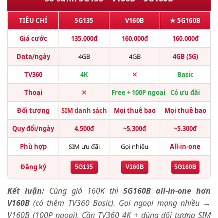
TIÊU CHÍ
5G135
V160B
★ 5G160B
Giá cước
135.000đ
160.000đ
160.000đ
Data/ngày
4GB
4GB
4GB (5G)
TV360
4K
Basic
Thoại
Free + 100P ngoại
Có ưu đãi
Đối tượng
SIM danh sách
Mọi thuê bao
Mọi thuê bao
Quy đổi/ngày
4.500đ
~5.300đ
~5.300đ
Phù hợp
SIM ưu đãi
Gọi nhiều
All-in-one
Đăng ký
5G135
V160B
5G160B
Kết luận:
Cùng giá 160K thì
5G160B all-in-one hơn
V160B
(có thêm TV360 Basic). Gọi ngoại mạng nhiều →
V160B (100P ngoại). Cần TV360 4K + đúng đối tượng SIM