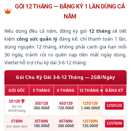
GÓI 12 THÁNG — ĐĂNG KÝ 1 LẦN DÙNG CẢ
NĂM
Nếu dùng đều cả năm, đăng ký gói
12 tháng
sẽ tiết
kiệm
công sức quản lý
đáng kể: chỉ thanh toán 1 lần,
dùng nguyên 12 tháng, không phải canh gia hạn mỗi
30 ngày, tránh rủi ro quên nạp tiền mất ngày dùng.
Viettel hỗ trợ chu kỳ dài 3-6-12 tháng:
Gói Chu Kỳ Dài 3-6-12 Tháng — 2GB/Ngày
GÓI GỐC
3 THÁNG
6 THÁNG
12 THÁNG ★
ĐĂNG KÝ
SD120
3SD120
6SD120
12SD120
12SD120
Đại trà
360.000đ
720.000đ
1.440.000đ
60GB/tháng
ST60N
3ST60N
6ST60N
12ST60N
12ST60N
180.000đ
360.000đ
720.000đ
Sim danh sách