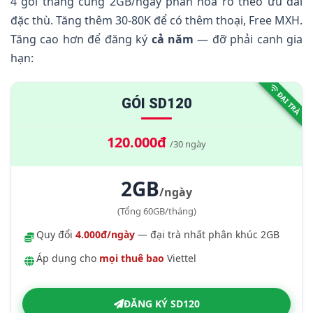
4 gói tháng cùng 2GB/ngày phân hóa rõ theo ưu đãi
3.
Gói 12 Tháng — Đăng Ký 1 Lần Dùng Cả Năm
★
đặc thù. Tăng thêm 30-80K để có thêm thoại, Free MXH.
4.
Gói 2GB/Ngày Ngắn Hạn (ST10K, ST15N, ST30N)
Tăng cao hơn để đăng ký
cả năm
— đỡ phải canh gia
5.
Gói ST60N — Giá Rẻ Cho SIM Danh Sách
hạn:
6.
So Sánh 4 Gói Tháng 2GB/Ngày
ĐẠI TRÀ
GÓI SD120
7.
Cú Pháp Đăng Ký Qua SMS 290
8.
Câu Hỏi Thường Gặp
120.000đ
/30 ngày
9.
Kết Luận
2GB
/ngày
(Tổng 60GB/tháng)
Quy đổi
4.000đ/ngày
— đại trà nhất phân khúc 2GB
Áp dụng cho
mọi thuê bao
Viettel
ĐĂNG KÝ SD120