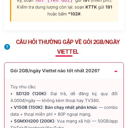
kỳ, soạn
HUY [Tên Gói]
gửi
191
(miễn phí).
Kiểm tra dung lượng còn lại: soạn
KTTK
gửi
191
hoặc bấm
*102#
.
CÂU HỎI THƯỜNG GẶP VỀ GÓI 2GB/NGÀY
VIETTEL
Gói 2GB/ngày Viettel nào tốt nhất 2026?
Tùy nhu cầu:
•
SD120 (120K)
: Đại trà, dễ đăng ký, quy đổi
4.000đ/ngày — không kèm thoại hay TV360.
•
V150B (150K)
:
Bán chạy nhất phân khúc
— combo
data + thoại miễn phí + 80P ngoại mạng.
•
5GMXH200 (200K)
: Vua mạng xã hội — 50GB/app
TikTok/Facebook/YouTube.