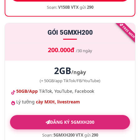
Soạn:
V150B VTX
gửi
290
FREE MXH
GÓI 5GMXH200
200.000đ
/30 ngày
2GB
/ngày
(+ 50GB/app TikTok/FB/YouTube)
50GB/App
TikTok, YouTube, Facebook
Lý tưởng
cày MXH, livestream
ĐĂNG KÝ 5GMXH200
Soạn:
5GMXH200 VTX
gửi
290