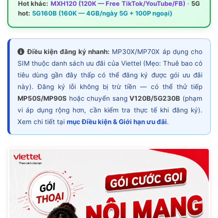
Hot khác:
MXH120 (120K — Free TikTok/YouTube/FB)
·
5G
hot:
5G160B (160K — 4GB/ngày 5G + 100P ngoại)
Điều kiện đăng ký nhanh:
MP30X/MP70X áp dụng cho
SIM thuộc danh sách ưu đãi của Viettel (Mẹo: Thuê bao có
tiêu dùng gần đây thấp có thể đăng ký được gói ưu đãi
này). Đăng ký lỗi không bị trừ tiền — có thể thử tiếp
MP50S/MP90S
hoặc chuyển sang
V120B/5G230B
(phạm
vi áp dụng rộng hơn, cần kiểm tra thực tế khi đăng ký).
Xem chi tiết tại
mục Điều kiện & Giới hạn ưu đãi
.