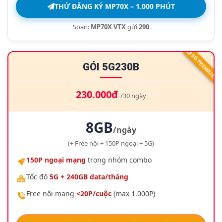
THỬ ĐĂNG KÝ MP70X – 1.000 PHÚT
Soạn:
MP70X VTX
gửi
290
5G PREMIUM
GÓI 5G230B
230.000đ
/30 ngày
8GB
/ngày
(+ Free nội + 150P ngoại + 5G)
150P ngoại mạng
trong nhóm combo
Tốc độ
5G + 240GB data/tháng
Free nội mạng
<20P/cuộc
(max 1.000P)