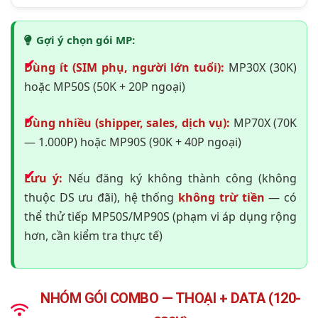
Gợi ý chọn gói MP:
Dùng ít (SIM phụ, người lớn tuổi):
MP30X (30K)
hoặc MP50S (50K + 20P ngoại)
Dùng nhiều (shipper, sales, dịch vụ):
MP70X (70K
— 1.000P) hoặc MP90S (90K + 40P ngoại)
Lưu ý:
Nếu đăng ký không thành công (không
thuộc DS ưu đãi), hệ thống
không trừ tiền
— có
thể thử tiếp MP50S/MP90S (phạm vi áp dụng rộng
hơn, cần kiểm tra thực tế)
NHÓM GÓI COMBO — THOẠI + DATA (120-