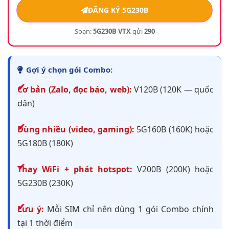
ĐĂNG KÝ 5G230B
Soạn:
5G230B VTX
gửi
290
Gợi ý chọn gói Combo:
Cơ bản (Zalo, đọc báo, web):
V120B (120K — quốc
dân)
Dùng nhiều (video, gaming):
5G160B (160K) hoặc
5G180B (180K)
Thay WiFi + phát hotspot:
V200B (200K) hoặc
5G230B (230K)
Lưu ý:
Mỗi SIM chỉ nên dùng 1 gói Combo chính
tại 1 thời điểm