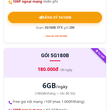
100P ngoại mạng
miễn phí
ĐĂNG KÝ 5G160B
Soạn:
5G160B VTX
gửi
290
→ Xem chi tiết 5G160B
5G VIP
GÓI 5G180B
180.000đ
/30 ngày
6GB
/ngày
(180GB/tháng — tốc độ 5G)
Free gọi nội mạng <10P (max 1.000P/tháng)
100P ngoại mạng
+ 5G 6GB/ngày