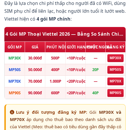
Đây là lựa chọn chi phí thấp cho người đã có WiFi, dùng
SIM phụ chỉ để liên lạc, hoặc người lớn tuổi ít lướt web.
Viettel hiện có
4 gói MP chính
:
4 Gói MP Thoại Viettel 2026 — Bảng So Sánh Chi Tiết
GÓI MP
GIÁ
PHÚT NỘI
GIỚI HẠN/CUỘC
PHÚT NGOẠI
ĐĂNG KÝ
MP30X
30.000đ
500P
<10P/cuộc
—
MP30X
MP50S
50.000đ
400P
<10P/cuộc
20P
MP50S
MP70X
70.000đ
1.000P
<20P/cuộc
—
MP70X
MP90S
90.000đ
600P
<20P/cuộc
40P
MP90S
Lưu ý đối tượng đăng ký MP:
Gói
MP30X và
MP70X
áp dụng cho thuê bao theo danh sách ưu đãi
của Viettel (Mẹo: thuê bao có tiêu dùng gần đây thấp có