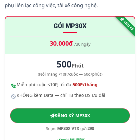
phụ liên lạc công việc, tài xế công nghệ.
SIÊU RẺ
GÓI MP30X
30.000đ
/30 ngày
500
Phút
(Nội mạng <10P/cuộc — 60đ/phút)
Miễn phí cuộc <10P, tối đa
500P/tháng
KHÔNG kèm Data — chỉ TB theo DS ưu đãi
ĐĂNG KÝ MP30X
Soạn:
MP30X VTX
gửi
290
→ Xem chi tiết MP30X