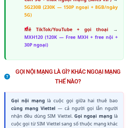
5G230B (230K — 150P ngoại + 8GB/ngày
5G)
Mê TikTok/YouTube + gọi thoại
→
MXH120 (120K — Free MXH + free nội +
30P ngoại)
GỌI NỘI MẠNG LÀ GÌ? KHÁC NGOẠI MẠNG
THẾ NÀO?
Gọi nội mạng
là cuộc gọi giữa hai thuê bao
cùng mạng Viettel
— cả người gọi lẫn người
nhận đều dùng SIM Viettel.
Gọi ngoại mạng
là
cuộc gọi từ SIM Viettel sang số thuộc mạng khác