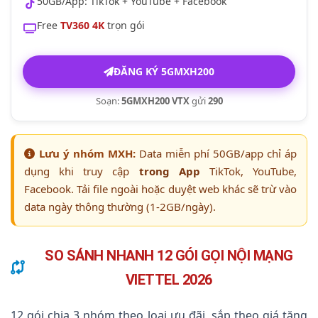
50GB/App: TikTok + YouTube + Facebook
Free
TV360 4K
trọn gói
ĐĂNG KÝ 5GMXH200
Soạn:
5GMXH200 VTX
gửi
290
Lưu ý nhóm MXH:
Data miễn phí 50GB/app chỉ áp
dụng khi truy cập
trong App
TikTok, YouTube,
Facebook. Tải file ngoài hoặc duyệt web khác sẽ trừ vào
data ngày thông thường (1-2GB/ngày).
SO SÁNH NHANH 12 GÓI GỌI NỘI MẠNG
VIETTEL 2026
12 gói chia 3 nhóm theo loại ưu đãi, sắp theo giá tăng