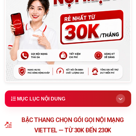
MỤC LỤC NỘI DUNG
1.
Bậc Thang Chọn Gói Gọi Nội Mạng Theo Nhu Cầu
(Khuyên dùng)
BẬC THANG CHỌN GÓI GỌI NỘI MẠNG
2.
Gọi Nội Mạng Là Gì? Khác Ngoại Mạng Thế Nào?
VIETTEL — TỪ 30K ĐẾN 230K