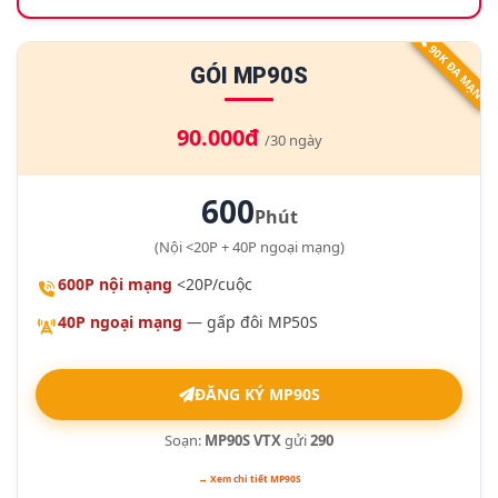
90K ĐA MẠNG
GÓI MP90S
90.000đ
/30 ngày
600
Phút
(Nội <20P + 40P ngoại mạng)
600P nội mạng
<20P/cuộc
40P ngoại mạng
— gấp đôi MP50S
ĐĂNG KÝ MP90S
Soạn:
MP90S VTX
gửi
290
→ Xem chi tiết MP90S