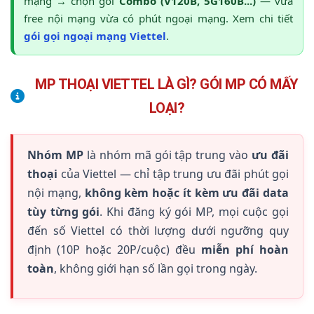
mạng → chọn gói
Combo (V120B, 5G160B...)
— vừa
free nội mạng vừa có phút ngoại mạng. Xem chi tiết
gói gọi ngoại mạng Viettel
.
MP THOẠI VIETTEL LÀ GÌ? GÓI MP CÓ MẤY
LOẠI?
Nhóm MP
là nhóm mã gói tập trung vào
ưu đãi
thoại
của Viettel — chỉ tập trung ưu đãi phút gọi
nội mạng,
không kèm hoặc ít kèm ưu đãi data
tùy từng gói
. Khi đăng ký gói MP, mọi cuộc gọi
đến số Viettel có thời lượng dưới ngưỡng quy
định (10P hoặc 20P/cuộc) đều
miễn phí hoàn
toàn
, không giới hạn số lần gọi trong ngày.