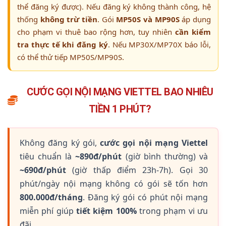
thể đăng ký được). Nếu đăng ký không thành công, hệ
thống
không trừ tiền
. Gói
MP50S và MP90S
áp dụng
cho phạm vi thuê bao rộng hơn, tuy nhiên
cần kiểm
tra thực tế khi đăng ký
. Nếu MP30X/MP70X báo lỗi,
có thể thử tiếp MP50S/MP90S.
CƯỚC GỌI NỘI MẠNG VIETTEL BAO NHIÊU
TIỀN 1 PHÚT?
Không đăng ký gói,
cước gọi nội mạng Viettel
tiêu chuẩn là
~890đ/phút
(giờ bình thường) và
~690đ/phút
(giờ thấp điểm 23h-7h). Gọi 30
phút/ngày nội mạng không có gói sẽ tốn hơn
800.000đ/tháng
. Đăng ký gói có phút nội mạng
miễn phí giúp
tiết kiệm 100%
trong phạm vi ưu
đãi.