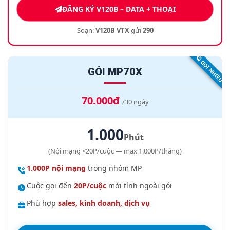
ĐĂNG KÝ V120B – DATA + THOẠI
Soạn:
V120B VTX
gửi
290
GỌI NHIỀU
GÓI MP70X
70.000đ
/30 ngày
1.000
Phút
(Nội mạng <20P/cuộc — max 1.000P/tháng)
1.000P nội mạng
trong nhóm MP
Cuộc gọi đến
20P/cuộc
mới tính ngoài gói
Phù hợp
sales, kinh doanh, dịch vụ