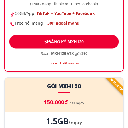
(+ 50GB/App TikTok/YouTube/Facebook)
50GB/App:
TikTok + YouTube + Facebook
Free nội mạng +
30P ngoại mạng
ĐĂNG KÝ MXH120
Soạn:
MXH120 VTX
gửi
290
→ Xem chi tiết MXH120
MXH VIP
GÓI MXH150
150.000đ
/30 ngày
1.5GB
/ngày