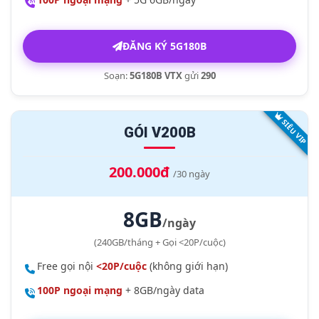
ĐĂNG KÝ 5G180B
Soạn:
5G180B VTX
gửi
290
SIÊU VIP
GÓI V200B
200.000đ
/30 ngày
8GB
/ngày
(240GB/tháng + Gọi <20P/cuộc)
Free gọi nội
<20P/cuộc
(không giới hạn)
100P ngoại mạng
+ 8GB/ngày data