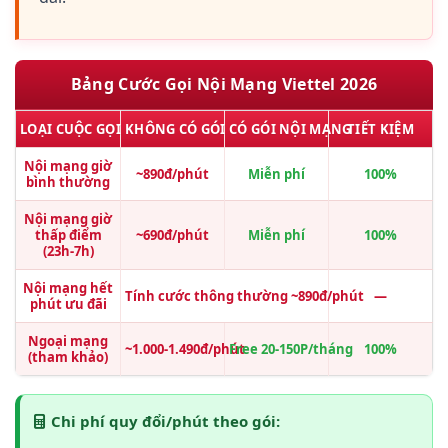
Bảng Cước Gọi Nội Mạng Viettel 2026
LOẠI CUỘC GỌI
KHÔNG CÓ GÓI
CÓ GÓI NỘI MẠNG
TIẾT KIỆM
Nội mạng giờ
~890đ/phút
Miễn phí
100%
bình thường
Nội mạng giờ
thấp điểm
~690đ/phút
Miễn phí
100%
(23h-7h)
Nội mạng hết
Tính cước thông thường ~890đ/phút
—
phút ưu đãi
Ngoại mạng
~1.000-1.490đ/phút
Free 20-150P/tháng
100%
(tham khảo)
Chi phí quy đổi/phút theo gói: