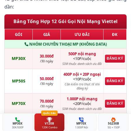
dần:
Bảng Tổng Hợp 12 Gói Gọi Nội Mạng Viettel
GÓI
GIÁ
ƯU ĐÃI
ĐK
NHÓM CHUYÊN THOẠI MP (KHÔNG DATA)
500P nội mạng
30.000đ
MP30X
<10P/cuộc
ĐĂNG KÝ
/30 ngày
SIM thuộc danh sách ưu đãi
400P nội + 20P ngoại
50.000đ
<10P/cuộc
MP50S
ĐĂNG KÝ
/30 ngày
Cần kiểm tra thực tế khi
đăng ký
1.000P nội mạng
70.000đ
MP70X
<20P/cuộc
ĐĂNG KÝ
/30 ngày
SIM thuộc danh sách ưu đãi
Quốc Dân
600P nội + 40P ngoại
90.000đ
MP30X
V120B
<20P/cuộc
MP70X
5G230B
MP90S
ĐĂNG KÝ
30K/500P
120K Combo
1.000P Nội
5G + 150P
/30 ngày
Cần kiểm tra thực tế khi