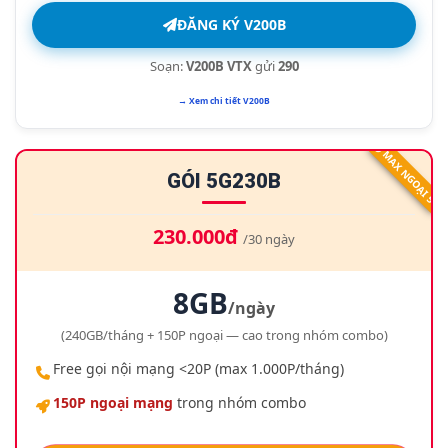
ĐĂNG KÝ V200B
Soạn:
V200B VTX
gửi
290
→ Xem chi tiết V200B
MAX NGOẠI 5G
GÓI 5G230B
230.000đ
/30 ngày
8GB
/ngày
(240GB/tháng + 150P ngoại — cao trong nhóm combo)
Free gọi nội mạng <20P (max 1.000P/tháng)
150P ngoại mạng
trong nhóm combo