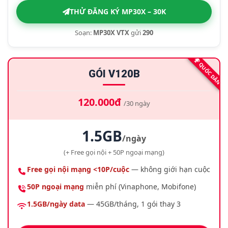
THỬ ĐĂNG KÝ MP30X – 30K
Soạn:
MP30X VTX
gửi
290
QUỐC DÂN
GÓI V120B
120.000đ
/30 ngày
1.5GB
/ngày
(+ Free gọi nội + 50P ngoại mạng)
Free gọi nội mạng <10P/cuộc
— không giới hạn cuộc
50P ngoại mạng
miễn phí (Vinaphone, Mobifone)
1.5GB/ngày data
— 45GB/tháng, 1 gói thay 3