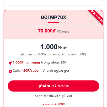
GỌI NHIỀU
GÓI MP70X
70.000đ
/30 ngày
1.000
Phút
(Nội mạng <20P/cuộc — cao trong nhóm MP)
1.000P nội mạng
trong nhóm MP
Cuộc
<20P/cuộc
mới tính ngoài gói
ĐĂNG KÝ MP70X
Soạn:
MP70X VTX
gửi
290
→ Xem chi tiết MP70X