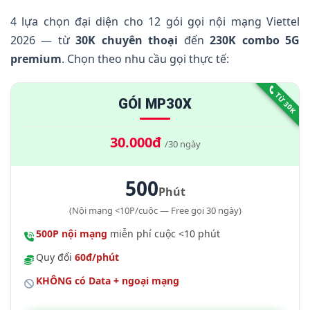
3.
MP Thoại Viettel Là Gì? Có Mấy Loại?
4 lựa chọn đại diện cho 12 gói gọi nội mạng Viettel
4.
Cước Gọi Nội Mạng Viettel Bao Nhiêu Tiền 1
2026 — từ
30K chuyên thoại
đến
230K combo 5G
Phút?
premium
. Chọn theo nhu cầu gọi thực tế:
5.
Nhóm Gói Chuyên Thoại MP — Rẻ Nhất (30-90K)
TỪ 30K
6.
Nhóm Gói Combo Data + Thoại (120-230K)
GÓI MP30X
7.
Nhóm Gói Free MXH + Thoại (120-200K)
30.000đ
/30 ngày
8.
So Sánh Nhanh 12 Gói Gọi Nội Mạng
9.
Lưu Ý Chi Tiết Giới Hạn Ưu Đãi
500
Phút
10.
Hướng Dẫn Đăng Ký Qua SMS 290
(Nội mạng <10P/cuộc — Free gọi 30 ngày)
11.
500P nội mạng
Câu Hỏi Thường Gặp
miễn phí cuộc <10 phút
Quy đổi
60đ/phút
12.
Kết Luận
KHÔNG có Data + ngoại mạng