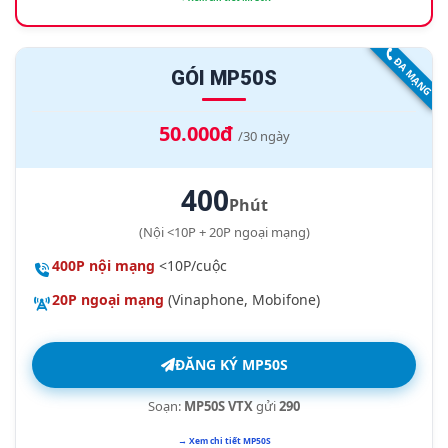
ĐA MẠNG
GÓI MP50S
50.000đ
/30 ngày
400
Phút
(Nội <10P + 20P ngoại mạng)
400P nội mạng
<10P/cuộc
20P ngoại mạng
(Vinaphone, Mobifone)
ĐĂNG KÝ MP50S
Soạn:
MP50S VTX
gửi
290
→ Xem chi tiết MP50S