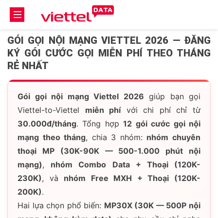
GÓI GỌI NỘI MẠNG VIETTEL 2026 — ĐĂNG
KÝ GÓI CƯỚC GỌI MIỄN PHÍ THEO THÁNG
RẺ NHẤT
Gói gọi nội mạng Viettel 2026
giúp bạn gọi
Viettel-to-Viettel
miễn phí
với chi phí chỉ từ
30.000đ/tháng
. Tổng hợp
12 gói cước gọi nội
mạng theo tháng
, chia 3 nhóm:
nhóm chuyên
thoại MP (30K-90K — 500-1.000 phút nội
mạng)
,
nhóm Combo Data + Thoại (120K-
230K)
, và
nhóm Free MXH + Thoại (120K-
200K)
.
Hai lựa chọn phổ biến:
MP30X (30K — 500P nội