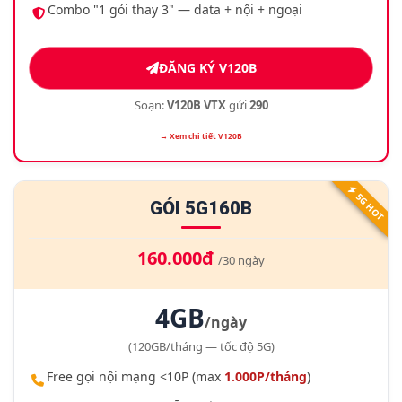
Combo "1 gói thay 3" — data + nội + ngoại
ĐĂNG KÝ V120B
Soạn:
V120B VTX
gửi
290
→ Xem chi tiết V120B
5G HOT
GÓI 5G160B
160.000đ
/30 ngày
4GB
/ngày
(120GB/tháng — tốc độ 5G)
Free gọi nội mạng <10P (max
1.000P/tháng
)