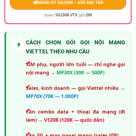
ĐĂNG KÝ 5G230B – GÓI ĐẠI TRÀ
Soạn:
5G230B VTX
gửi
290
CÁCH CHỌN GÓI GỌI NỘI MẠNG
VIETTEL THEO NHU CẦU
SIM phụ, người lớn tuổi — chỉ nghe gọi
nội mạng
→
MP30X (30K — 500P)
Sales, kinh doanh — gọi Viettel nhiều
→
MP70X (70K — 1.000P)
Cần combo data + thoại đa mạng (đi
làm)
→
V120B (120K — quốc dân)
Cần 5G + max ngoại mạng (sales VIP)
→