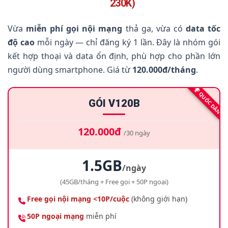
230K)
Vừa
miễn phí gọi nội mạng
thả ga, vừa có
data tốc
độ cao
mỗi ngày — chỉ đăng ký 1 lần. Đây là nhóm gói
kết hợp thoại và data ổn định, phù hợp cho phần lớn
người dùng smartphone. Giá từ
120.000đ/tháng
.
QUỐC DÂN
GÓI V120B
120.000đ
/30 ngày
1.5GB
/ngày
(45GB/tháng + Free gọi + 50P ngoại)
Free gọi nội mạng <10P/cuộc
(không giới hạn)
50P ngoại mạng
miễn phí