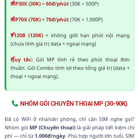
MP30X (30K)
=
60đ/phút
(30K ÷ 500P)
MP70X (70K)
=
70đ/phút
(70K ÷ 1.000P)
V120B (120K)
= không giới hạn phút nội mạng
(chưa tính giá trị data + ngoại mạng)
Quy tắc:
Gói MP tính rẻ theo phút thoại đơn
thuần. Gói Combo tính lợi theo tổng giá trị (data +
thoại + ngoại mạng).
NHÓM GÓI CHUYÊN THOẠI MP (30-90K)
Đã có WiFi ở nhà/văn phòng, chỉ cần SIM nghe gọi?
Nhóm gói
MP (Chuyên thoại)
là giải pháp tiết kiệm chi
phí — chỉ từ
1.000đ/ngày
. Phù hợp người lớn tuổi, SIM