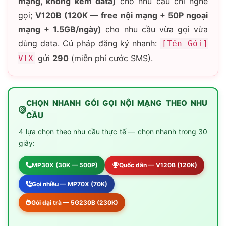
mạng, không kèm data)
cho nhu cầu chỉ nghe
gọi;
V120B (120K — free nội mạng + 50P ngoại
mạng + 1.5GB/ngày)
cho nhu cầu vừa gọi vừa
dùng data. Cú pháp đăng ký nhanh:
[Tên Gói]
gửi
290
(miễn phí cước SMS).
VTX
CHỌN NHANH GÓI GỌI NỘI MẠNG THEO NHU
CẦU
4 lựa chọn theo nhu cầu thực tế — chọn nhanh trong 30
giây:
MP30X (30K — 500P)
Quốc dân — V120B (120K)
Gọi nhiều — MP70X (70K)
Gói đại trà — 5G230B (230K)