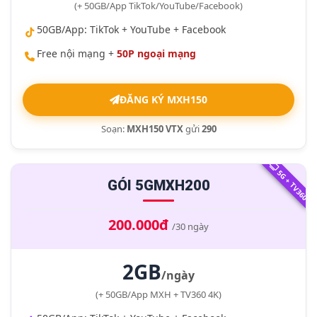
(+ 50GB/App TikTok/YouTube/Facebook)
50GB/App: TikTok + YouTube + Facebook
Free nội mạng +
50P ngoại mạng
ĐĂNG KÝ MXH150
Soạn:
MXH150 VTX
gửi
290
5G + TV360
GÓI 5GMXH200
200.000đ
/30 ngày
2GB
/ngày
(+ 50GB/App MXH + TV360 4K)