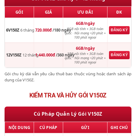
GÓI
GIÁ
ƯU ĐÃI
ĐK
6GB/ngày
3GB nội tỉnh + 3GB toàn
6V150Z
6 tháng
720.000đ
/180 ngày
ĐĂNG KÝ
quốc · Nội mạng <20 phút +
100 phút ngoại
6GB/ngày
3GB nội tỉnh + 3GB toàn
12V150Z
12 tháng
1.440.000đ
/360 ngày
ĐĂNG KÝ
quốc · Nội mạng <20 phút +
100 phút ngoại
Gói chu kỳ dài vẫn yêu cầu thuê bao thuộc vùng hoặc danh sách áp
dụng của V150Z.
KIỂM TRA VÀ HỦY GÓI V150Z
Cú Pháp Quản Lý Gói V150Z
NỘI DUNG
CÚ PHÁP
GỬI
GHI CHÚ