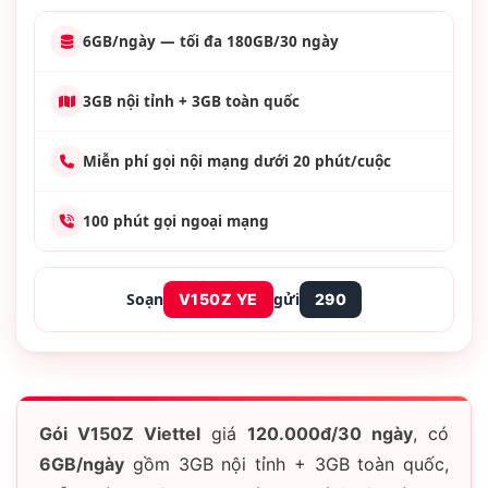
6GB/ngày
— tối đa 180GB/30 ngày
3GB
nội tỉnh +
3GB
toàn quốc
Miễn phí gọi nội mạng
dưới 20 phút/cuộc
100 phút
gọi ngoại mạng
Soạn
gửi
V150Z YE
290
Gói V150Z Viettel
giá
120.000đ/30 ngày
, có
6GB/ngày
gồm 3GB nội tỉnh + 3GB toàn quốc,