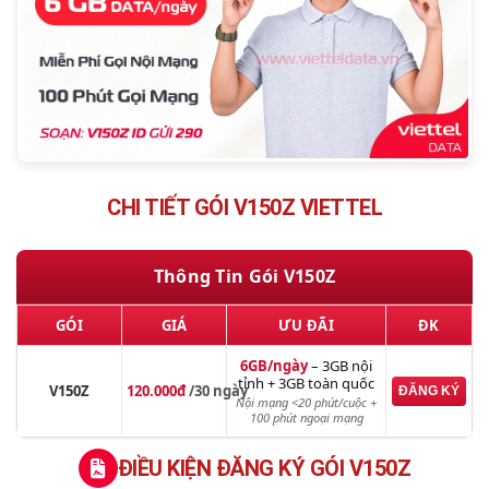
5.
Gói 6V150Z và 12V150Z
6.
Kiểm tra & hủy gói
7.
Câu hỏi thường gặp
CHI TIẾT GÓI V150Z VIETTEL
Thông Tin Gói V150Z
GÓI
GIÁ
ƯU ĐÃI
ĐK
6GB/ngày
– 3GB nội
tỉnh + 3GB toàn quốc
V150Z
120.000đ
/30 ngày
ĐĂNG KÝ
Nội mạng <20 phút/cuộc +
100 phút ngoại mạng
ĐIỀU KIỆN ĐĂNG KÝ GÓI V150Z