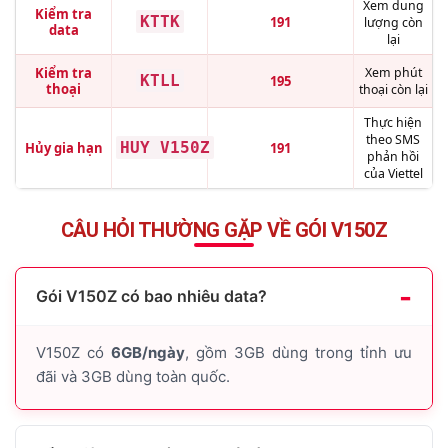
Xem dung
Kiểm tra
KTTK
191
lượng còn
data
lại
Kiểm tra
Xem phút
KTLL
195
thoại
thoại còn lại
Thực hiện
theo SMS
HUY V150Z
Hủy gia hạn
191
phản hồi
của Viettel
CÂU HỎI THƯỜNG GẶP VỀ GÓI V150Z
Gói V150Z có bao nhiêu data?
V150Z có
6GB/ngày
, gồm 3GB dùng trong tỉnh ưu
đãi và 3GB dùng toàn quốc.