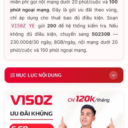
miễn phí gọi nội mạng dưới 20 phút/cuộc và
100
phút ngoại mạng
. Đây là gói ưu đãi theo vùng,
chỉ áp dụng cho thuê bao đủ điều kiện. Soạn
gửi
290
để hệ thống kiểm tra. Nếu
V150Z YE
không đủ điều kiện, chuyển sang
5G230B
—
230.000đ/30 ngày, 8GB/ngày, nội mạng dưới 20
phút/cuộc và 150 phút ngoại mạng.
MỤC LỤC NỘI DUNG
1.
Chi tiết gói V150Z
2.
Điều kiện đăng ký
3.
Cách đăng ký V150Z
4.
Không đủ điều kiện: chọn 5G230B