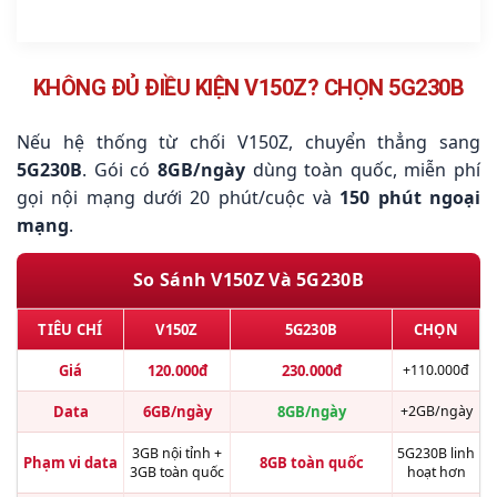
KHÔNG ĐỦ ĐIỀU KIỆN V150Z? CHỌN 5G230B
Nếu hệ thống từ chối V150Z, chuyển thẳng sang
5G230B
. Gói có
8GB/ngày
dùng toàn quốc, miễn phí
gọi nội mạng dưới 20 phút/cuộc và
150 phút ngoại
mạng
.
So Sánh V150Z Và 5G230B
TIÊU CHÍ
V150Z
5G230B
CHỌN
Giá
120.000đ
230.000đ
+110.000đ
Data
6GB/ngày
8GB/ngày
+2GB/ngày
3GB nội tỉnh +
5G230B linh
Phạm vi data
8GB toàn quốc
3GB toàn quốc
hoạt hơn