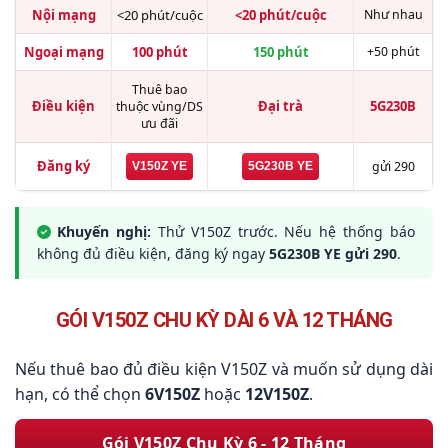
Nội mạng
<20 phút/cuộc
<20 phút/cuộc
Như nhau
Ngoại mạng
100 phút
150 phút
+50 phút
Thuê bao
Điều kiện
Đại trà
5G230B
thuộc vùng/DS
ưu đãi
Đăng ký
gửi 290
V150Z YE
5G230B YE
Khuyến nghị:
Thử V150Z trước. Nếu hệ thống báo
không đủ điều kiện, đăng ký ngay
5G230B YE gửi 290
.
GÓI V150Z CHU KỲ DÀI 6 VÀ 12 THÁNG
Nếu thuê bao đủ điều kiện V150Z và muốn sử dụng dài
hạn, có thể chọn
6V150Z
hoặc
12V150Z
.
Gói V150Z Chu Kỳ 6 - 12 Tháng