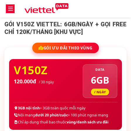
GÓI V150Z VIETTEL: 6GB/NGÀY + GỌI FREE
CHỈ 120K/THÁNG [KHU VỰC]
GÓI ƯU ĐÃI THEO VÙNG
V150Z
DATA
6GB
120.000đ
/ 30 ngày
/ NGÀY
3GB nội tỉnh
+ 3GB toàn quốc mỗi ngày
Nội mạng
dưới 20 phút/cuộc
+ 100 phút ngoại mạng
Chỉ áp dụng thuê bao thuộc
vùng/danh sách ưu đãi