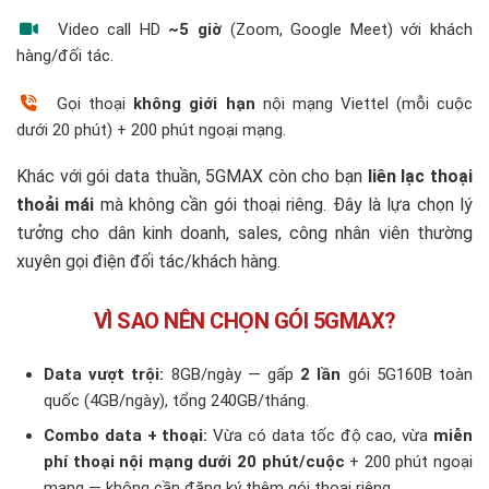
Video call HD
~5 giờ
(Zoom, Google Meet) với khách
hàng/đối tác.
Gọi thoại
không giới hạn
nội mạng Viettel (mỗi cuộc
dưới 20 phút) + 200 phút ngoại mạng.
Khác với gói data thuần, 5GMAX còn cho bạn
liên lạc thoại
thoải mái
mà không cần gói thoại riêng. Đây là lựa chọn lý
tưởng cho dân kinh doanh, sales, công nhân viên thường
xuyên gọi điện đối tác/khách hàng.
VÌ SAO NÊN CHỌN GÓI 5GMAX?
Data vượt trội:
8GB/ngày — gấp
2 lần
gói 5G160B toàn
quốc (4GB/ngày), tổng 240GB/tháng.
Combo data + thoại:
Vừa có data tốc độ cao, vừa
miễn
phí thoại nội mạng dưới 20 phút/cuộc
+ 200 phút ngoại
mạng — không cần đăng ký thêm gói thoại riêng.