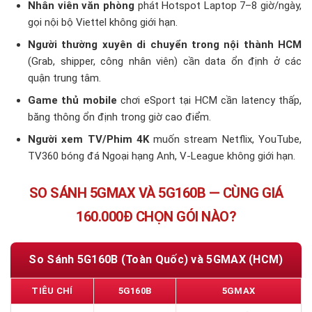
Nhân viên văn phòng
phát Hotspot Laptop 7–8 giờ/ngày,
gọi nội bộ Viettel không giới hạn.
Người thường xuyên di chuyển trong nội thành HCM
(Grab, shipper, công nhân viên) cần data ổn định ở các
quận trung tâm.
Game thủ mobile
chơi eSport tại HCM cần latency thấp,
băng thông ổn định trong giờ cao điểm.
Người xem TV/Phim 4K
muốn stream Netflix, YouTube,
TV360 bóng đá Ngoại hạng Anh, V-League không giới hạn.
SO SÁNH 5GMAX VÀ 5G160B — CÙNG GIÁ
160.000Đ CHỌN GÓI NÀO?
So Sánh 5G160B (Toàn Quốc) và 5GMAX (HCM)
TIÊU CHÍ
5G160B
5GMAX