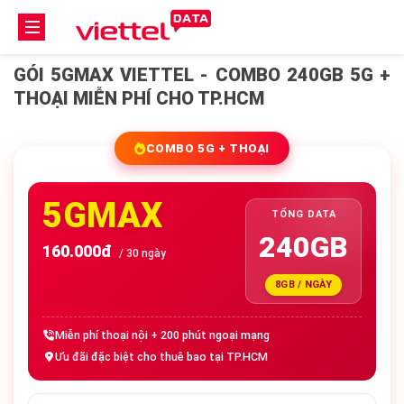
GÓI 5GMAX VIETTEL - COMBO 240GB 5G +
THOẠI MIỄN PHÍ CHO TP.HCM
COMBO 5G + THOẠI
5GMAX
TỔNG DATA
240GB
160.000đ
/ 30 ngày
8GB / NGÀY
Miễn phí thoại nội + 200 phút ngoại mạng
Ưu đãi đặc biệt cho thuê bao tại TP.HCM