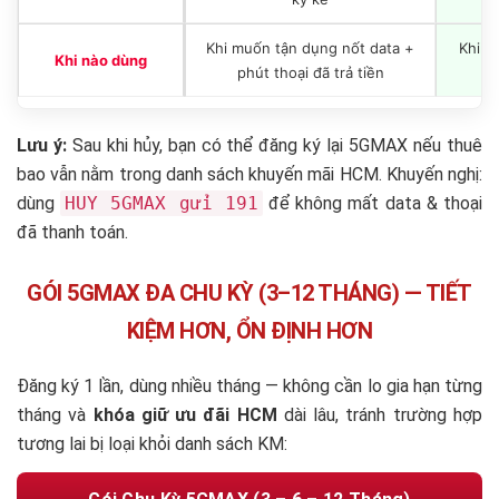
Khi muốn tận dụng nốt data +
Khi m
Khi nào dùng
phút thoại đã trả tiền
Lưu ý:
Sau khi hủy, bạn có thể đăng ký lại 5GMAX nếu thuê
bao vẫn nằm trong danh sách khuyến mãi HCM. Khuyến nghị:
dùng
HUY 5GMAX gửi 191
để không mất data & thoại
đã thanh toán.
GÓI 5GMAX ĐA CHU KỲ (3–12 THÁNG) — TIẾT
KIỆM HƠN, ỔN ĐỊNH HƠN
Đăng ký 1 lần, dùng nhiều tháng — không cần lo gia hạn từng
tháng và
khóa giữ ưu đãi HCM
dài lâu, tránh trường hợp
tương lai bị loại khỏi danh sách KM: