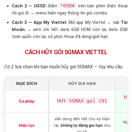
*098#
Cách 2 — USSD:
Bấm
trên bàn phím điện thoại
rồi gọi đi → menu hiện ngay thông tin gói combo.
Cách 3 — App My Viettel:
Mở app My Viettel → tab
Tài
khoản
→ xem chi tiết: data 6GB HCM còn lại, data 2GB
toàn quốc còn lại, số phút thoại đã dùng/giới hạn.
CÁCH HỦY GÓI 5GMAX VIETTEL
Có 2 lựa chọn khi bạn muốn hủy gói 5GMAX — tùy nhu cầu:
MỤC ĐÍCH
HỦY GIA HẠN
H
HU
HUY 5GMAX gửi 191
Cú pháp
Vẫn dùng đến hết chu kỳ hiện
Ngắt
Hiệu lực
tại,
không tự động gia hạn
chu
t
kỳ kế