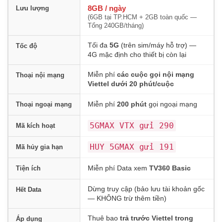
8GB / ngày
Lưu lượng
(6GB tại TP.HCM + 2GB toàn quốc —
Tổng 240GB/tháng)
Tối đa
5G
(trên sim/máy hỗ trợ) —
Tốc độ
4G mặc định cho thiết bị còn lại
Miễn phí
các cuộc gọi nội mạng
Thoại nội mạng
Viettel dưới 20 phút/cuộc
Miễn phí
200 phút
gọi ngoại mạng
Thoại ngoại mạng
5GMAX VTX gửi 290
Mã kích hoạt
HUY 5GMAX gửi 191
Mã hủy gia hạn
Miễn phí Data xem
TV360 Basic
Tiện ích
Dừng truy cập (bảo lưu tài khoản gốc
Hết Data
— KHÔNG trừ thêm tiền)
Thuê bao
trả trước Viettel trong
Áp dụng