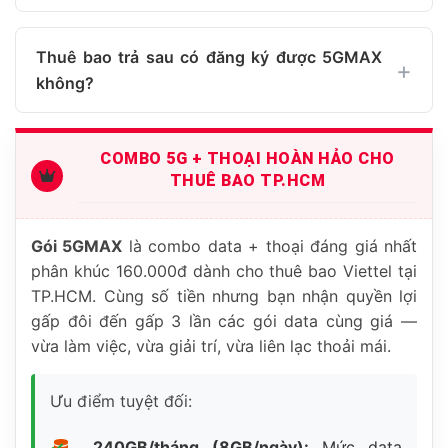
Thuê bao trả sau có đăng ký được 5GMAX
không?
COMBO 5G + THOẠI HOÀN HẢO CHO
THUÊ BAO TP.HCM
Gói 5GMAX
là combo data + thoại đáng giá nhất
phân khúc 160.000đ dành cho thuê bao Viettel tại
TP.HCM. Cùng số tiền nhưng bạn nhận quyền lợi
gấp đôi đến gấp 3 lần các gói data cùng giá —
vừa làm việc, vừa giải trí, vừa liên lạc thoải mái.
Ưu điểm tuyệt đối:
240GB/tháng (8GB/ngày):
Mức data