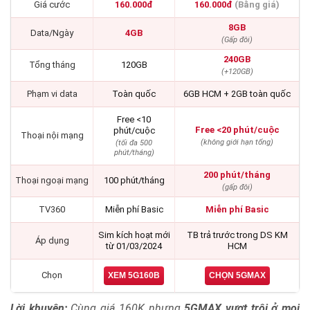
Giá cước
160.000đ
160.000đ
(Bằng giá)
8GB
Data/Ngày
4GB
(Gấp đôi)
240GB
Tổng tháng
120GB
(+120GB)
Phạm vi data
Toàn quốc
6GB HCM + 2GB toàn quốc
Free <10
Free <20 phút/cuộc
phút/cuộc
Thoại nội mạng
(không giới hạn tổng)
(tối đa 500
phút/tháng)
200 phút/tháng
Thoại ngoại mạng
100 phút/tháng
(gấp đôi)
TV360
Miễn phí Basic
Miễn phí Basic
Sim kích hoạt mới
TB trả trước trong DS KM
Áp dụng
từ 01/03/2024
HCM
Chọn
XEM 5G160B
CHỌN 5GMAX
Lời khuyên:
Cùng giá 160K nhưng
5GMAX vượt trội ở mọi