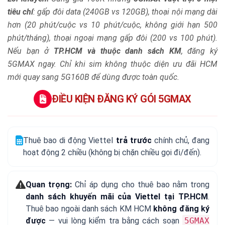
tiêu chí
: gấp đôi data (240GB vs 120GB), thoại nội mạng dài
hơn (20 phút/cuộc vs 10 phút/cuộc, không giới hạn 500
phút/tháng), thoại ngoại mạng gấp đôi (200 vs 100 phút).
Nếu bạn ở
TP.HCM và thuộc danh sách KM
, đăng ký
5GMAX ngay. Chỉ khi sim không thuộc diện ưu đãi HCM
mới quay sang 5G160B để dùng được toàn quốc.
ĐIỀU KIỆN ĐĂNG KÝ GÓI 5GMAX
Thuê bao di động Viettel
trả trước
chính chủ, đang
hoạt động 2 chiều (không bị chặn chiều gọi đi/đến).
Quan trọng:
Chỉ áp dụng cho thuê bao nằm trong
danh sách khuyến mãi của Viettel tại TP.HCM
.
Thuê bao ngoài danh sách KM HCM
không đăng ký
được
— vui lòng kiểm tra bằng cách soạn
5GMAX