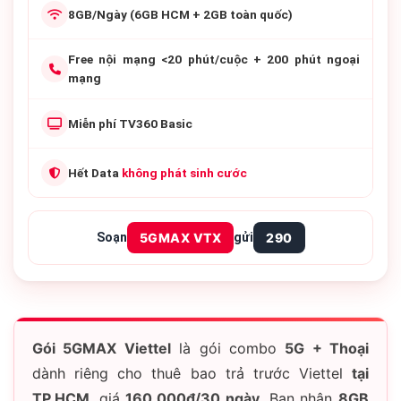
8GB/Ngày
(6GB HCM + 2GB toàn quốc)
Free
nội mạng <20 phút/cuộc
+ 200 phút ngoại
mạng
Miễn phí
TV360 Basic
Hết Data
không phát sinh cước
Soạn
5GMAX VTX
gửi
290
Gói 5GMAX Viettel
là gói combo
5G + Thoại
dành riêng cho thuê bao trả trước Viettel
tại
TP.HCM
, giá
160.000đ/30 ngày
. Bạn nhận
8GB