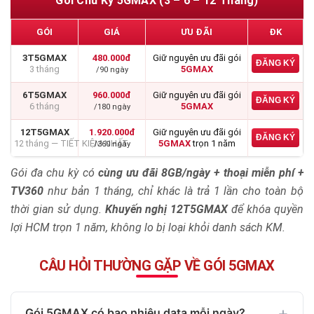
Gói Chu Kỳ 5GMAX (3 – 6 – 12 Tháng)
GÓI
GIÁ
ƯU ĐÃI
ĐK
3T5GMAX
480.000đ
Giữ nguyên ưu đãi gói
ĐĂNG KÝ
3 tháng
5GMAX
/90 ngày
6T5GMAX
960.000đ
Giữ nguyên ưu đãi gói
ĐĂNG KÝ
6 tháng
5GMAX
/180 ngày
12T5GMAX
1.920.000đ
Giữ nguyên ưu đãi gói
ĐĂNG KÝ
12 tháng — TIẾT KIỆM NHẤT
5GMAX
trọn 1 năm
/360 ngày
Gói đa chu kỳ có
cùng ưu đãi 8GB/ngày + thoại miễn phí +
TV360
như bản 1 tháng, chỉ khác là trả 1 lần cho toàn bộ
thời gian sử dụng.
Khuyến nghị 12T5GMAX
để khóa quyền
lợi HCM trọn 1 năm, không lo bị loại khỏi danh sách KM.
CÂU HỎI THƯỜNG GẶP VỀ GÓI 5GMAX
Gói 5GMAX có bao nhiêu data mỗi ngày?