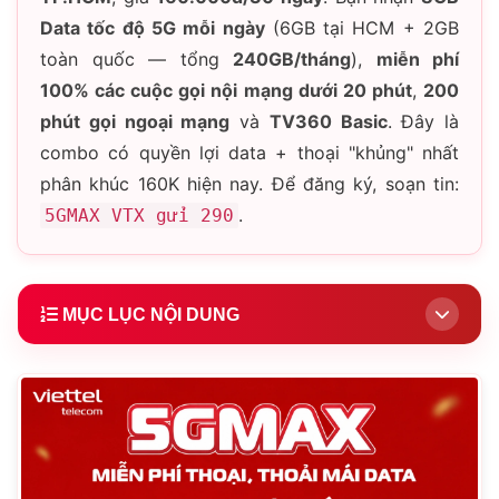
Data tốc độ 5G mỗi ngày
(6GB tại HCM + 2GB
toàn quốc — tổng
240GB/tháng
),
miễn phí
100% các cuộc gọi nội mạng dưới 20 phút
,
200
phút gọi ngoại mạng
và
TV360 Basic
. Đây là
combo có quyền lợi data + thoại "khủng" nhất
phân khúc 160K hiện nay. Để đăng ký, soạn tin:
.
5GMAX VTX gửi 290
MỤC LỤC NỘI DUNG
1.
Giới thiệu gói 5GMAX
2.
Gói 5GMAX — 8GB/ngày là bao nhiêu?
3.
Vì sao nên chọn gói 5GMAX?
4.
So sánh 5GMAX và 5G160B