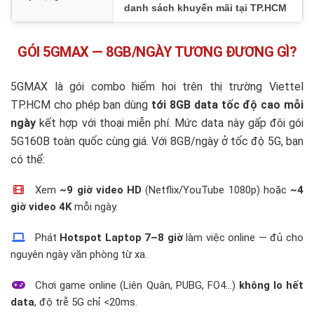
danh sách khuyến mãi tại TP.HCM
GÓI 5GMAX — 8GB/NGÀY TƯƠNG ĐƯƠNG GÌ?
5GMAX là gói combo hiếm hoi trên thị trường Viettel
TP.HCM cho phép bạn dùng
tới 8GB data tốc độ cao mỗi
ngày
kết hợp với thoại miễn phí. Mức data này gấp đôi gói
5G160B toàn quốc cùng giá. Với 8GB/ngày ở tốc độ 5G, bạn
có thể:
Xem
~9 giờ video HD
(Netflix/YouTube 1080p) hoặc
~4
giờ video 4K
mỗi ngày.
Phát
Hotspot Laptop 7–8 giờ
làm việc online — đủ cho
nguyên ngày văn phòng từ xa.
Chơi game online (Liên Quân, PUBG, FO4...)
không lo hết
data
, độ trễ 5G chỉ <20ms.