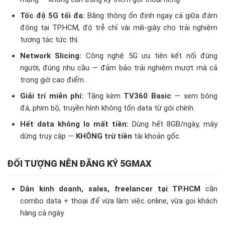
Tốc độ 5G tối đa:
Băng thông ổn định ngay cả giữa đám
đông tại TP.HCM, độ trễ chỉ vài mili-giây cho trải nghiệm
tương tác tức thì.
Network Slicing:
Công nghệ 5G ưu tiên kết nối đúng
người, đúng nhu cầu — đảm bảo trải nghiệm mượt mà cả
trong giờ cao điểm.
Giải trí miễn phí:
Tặng kèm
TV360 Basic
— xem bóng
đá, phim bộ, truyền hình không tốn data từ gói chính.
Hết data không lo mất tiền:
Dùng hết 8GB/ngày, máy
dừng truy cập —
KHÔNG trừ tiền
tài khoản gốc.
ĐỐI TƯỢNG NÊN ĐĂNG KÝ 5GMAX
Dân kinh doanh, sales, freelancer tại TP.HCM
cần
combo data + thoại để vừa làm việc online, vừa gọi khách
hàng cả ngày.