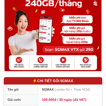
5.
Điều kiện đăng ký gói 5GMAX
6.
Cách đăng ký gói 5GMAX
7.
Kiểm tra dung lượng & phút thoại
8.
Cách hủy gói 5GMAX
9.
Gói 5GMAX chu kỳ dài (3–12 tháng)
10.
Câu hỏi thường gặp
11.
Kết luận & khuyến nghị
CHI TIẾT GÓI 5GMAX
5GMAX
Tên gói
(combo 5G + Thoại HCM)
160.000đ / 30 ngày (đã VAT)
Giá cước