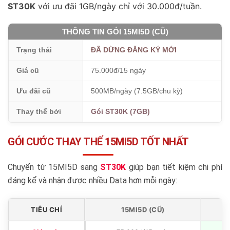
ST30K
với ưu đãi 1GB/ngày chỉ với 30.000đ/tuần.
THÔNG TIN GÓI 15MI5D (CŨ)
Trạng thái
ĐÃ DỪNG ĐĂNG KÝ MỚI
Giá cũ
75.000đ/15 ngày
Ưu đãi cũ
500MB/ngày (7.5GB/chu kỳ)
Thay thế bởi
Gói ST30K (7GB)
GÓI CƯỚC THAY THẾ 15MI5D TỐT NHẤT
Chuyển từ 15MI5D sang
ST30K
giúp bạn tiết kiệm chi phí
đáng kể và nhận được nhiều Data hơn mỗi ngày:
TIÊU CHÍ
15MI5D (CŨ)