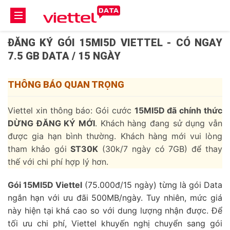
ĐĂNG KÝ GÓI 15MI5D VIETTEL - CÓ NGAY
7.5 GB DATA / 15 NGÀY
THÔNG BÁO QUAN TRỌNG
Viettel xin thông báo: Gói cước
15MI5D đã chính thức
DỪNG ĐĂNG KÝ MỚI
. Khách hàng đang sử dụng vẫn
được gia hạn bình thường. Khách hàng mới vui lòng
tham khảo gói
ST30K
(30k/7 ngày có 7GB) để thay
thế với chi phí hợp lý hơn.
Gói 15MI5D Viettel
(75.000đ/15 ngày) từng là gói Data
ngắn hạn với ưu đãi 500MB/ngày. Tuy nhiên, mức giá
này hiện tại khá cao so với dung lượng nhận được. Để
tối ưu chi phí, Viettel khuyến nghị chuyển sang gói