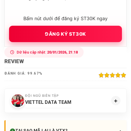
Bấm nút dưới để đăng ký ST30K ngay
ĐĂNG KÝ ST30K
Dữ liệu cập nhật:
20/01/2026, 21:18
REVIEW
ĐÁNH GIÁ:
99.67
%
100%
ĐỘI NGŨ BIÊN TẬP
+
VIETTEL DATA TEAM
TẠI SAO MÃ LẠI LÀ
VTX
?