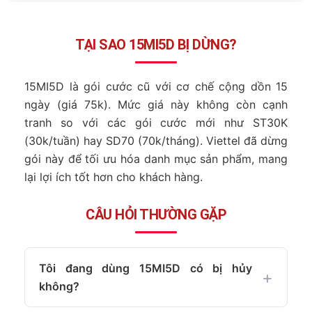
TẠI SAO 15MI5D BỊ DỪNG?
15MI5D là gói cước cũ với cơ chế cộng dồn 15
ngày (giá 75k). Mức giá này không còn cạnh
tranh so với các gói cước mới như ST30K
(30k/tuần) hay SD70 (70k/tháng). Viettel đã dừng
gói này để tối ưu hóa danh mục sản phẩm, mang
lại lợi ích tốt hơn cho khách hàng.
CÂU HỎI THƯỜNG GẶP
Tôi đang dùng 15MI5D có bị hủy
không?