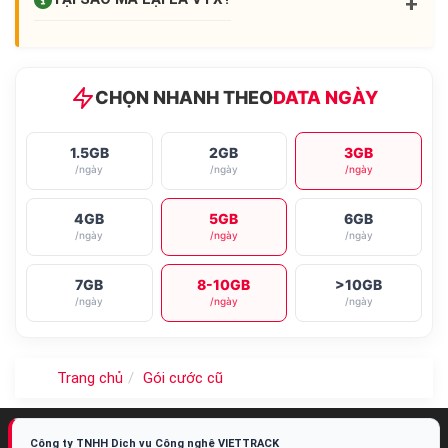
+
CHỌN NHANH THEO
DATA NGÀY
1.5GB
2GB
3GB
/ngày
/ngày
/ngày
4GB
5GB
6GB
/ngày
/ngày
/ngày
7GB
8-10GB
>10GB
/ngày
/ngày
/ngày
Trang chủ
Gói cước cũ
Công ty TNHH Dịch vụ Công nghệ VIETTRACK