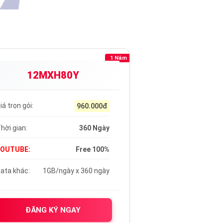
1 Năm
12MXH80Y
iá trọn gói:
960.000đ
hời gian:
360 Ngày
YOUTUBE:
Free 100%
ata khác:
1GB/ngày x 360 ngày
ĐĂNG KÝ NGAY