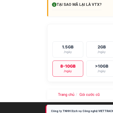
TẠI SAO MÃ LẠI LÀ
VTX
?
1.5GB
2GB
/ngày
/ngày
8-10GB
>10GB
/ngày
/ngày
Trang chủ
Gói cước cũ
Công ty TNHH Dịch vụ Công nghệ VIETTRAC