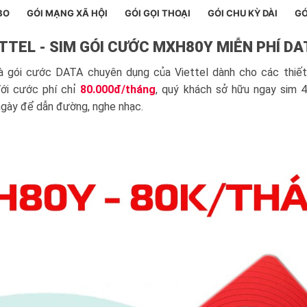
BO
GÓI MẠNG XÃ HỘI
GÓI GỌI THOẠI
GÓI CHU KỲ DÀI
GÓ
TTEL - SIM GÓI CƯỚC MXH80Y MIỄN PHÍ D
là gói cước DATA chuyên dụng của Viettel dành cho các thiết b
 Với cước phí chỉ
80.000đ/tháng
, quý khách sở hữu ngay sim 
gày để dẫn đường, nghe nhạc.