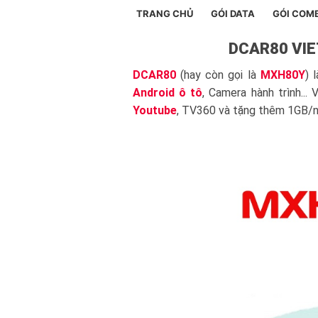
TRANG CHỦ
GÓI DATA
GÓI COM
DCAR80 VIE
DCAR80
(hay còn gọi là
MXH80Y
) 
Android ô tô
, Camera hành trình...
Youtube
, TV360 và tặng thêm 1GB/n