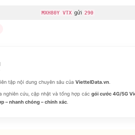
gửi
MXH80Y VTX
290
M
iên tập nội dung chuyên sâu của
ViettelData.vn
.
ia nghiên cứu, cập nhật và tổng hợp các
gói cước 4G/5G Vi
p – nhanh chóng – chính xác
.