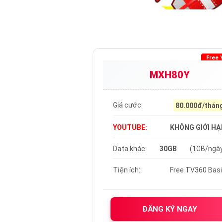
Free 
MXH80Y
Giá cước:
80.000đ/thán
YOUTUBE:
KHÔNG GIỚI HẠ
Data khác:
30GB
(1GB/ngà
Tiện ích:
Free TV360 Bas
ĐĂNG KÝ NGAY