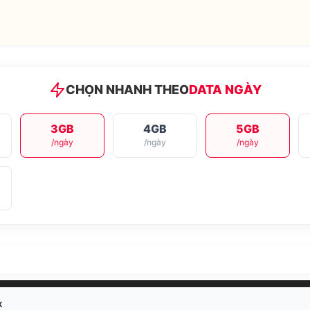
CHỌN NHANH THEO
DATA NGÀY
3GB
4GB
5GB
/ngày
/ngày
/ngày
K