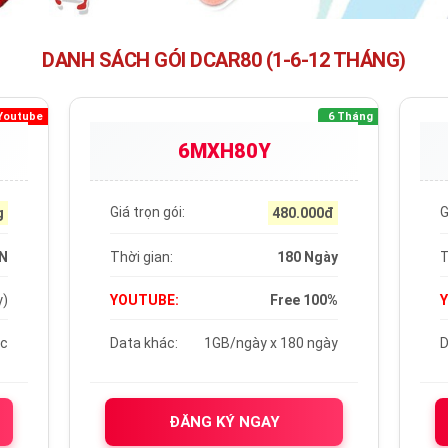
DANH SÁCH GÓI DCAR80 (1-6-12 THÁNG)
Youtube
6 Tháng
6MXH80Y
Giá trọn gói:
G
g
480.000đ
N
Thời gian:
180 Ngày
T
y)
YOUTUBE:
Free 100%
ic
Data khác:
1GB/ngày x 180 ngày
D
ĐĂNG KÝ NGAY