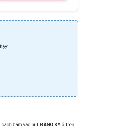
hạy:
ng cách bấm vào nút
ĐĂNG KÝ
ở trên