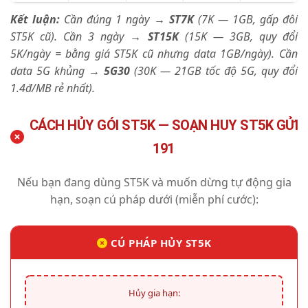
Kết luận:
Cần đúng 1 ngày →
ST7K
(7K — 1GB, gấp đôi
ST5K cũ). Cần 3 ngày →
ST15K
(15K — 3GB, quy đổi
5K/ngày = bằng giá ST5K cũ nhưng data 1GB/ngày). Cần
data 5G khủng →
5G30
(30K — 21GB tốc độ 5G, quy đổi
1.4đ/MB rẻ nhất).
CÁCH HỦY GÓI ST5K — SOẠN HUY ST5K GỬI
191
Nếu bạn đang dùng ST5K và muốn dừng tự động gia
hạn, soạn cú pháp dưới (miễn phí cước):
CÚ PHÁP HỦY ST5K
Hủy gia hạn: