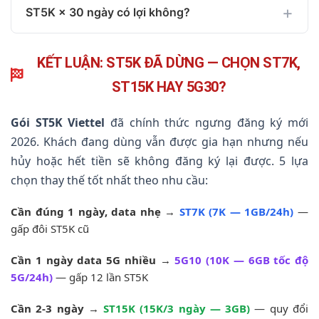
ST5K × 30 ngày có lợi không?
KẾT LUẬN: ST5K ĐÃ DỪNG — CHỌN ST7K,
ST15K HAY 5G30?
Gói ST5K Viettel
đã chính thức ngưng đăng ký mới
2026. Khách đang dùng vẫn được gia hạn nhưng nếu
hủy hoặc hết tiền sẽ không đăng ký lại được. 5 lựa
chọn thay thế tốt nhất theo nhu cầu:
Cần đúng 1 ngày, data nhẹ
→
ST7K (7K — 1GB/24h)
—
gấp đôi ST5K cũ
Cần 1 ngày data 5G nhiều
→
5G10 (10K — 6GB tốc độ
5G/24h)
— gấp 12 lần ST5K
Cần 2-3 ngày
→
ST15K (15K/3 ngày — 3GB)
— quy đổi