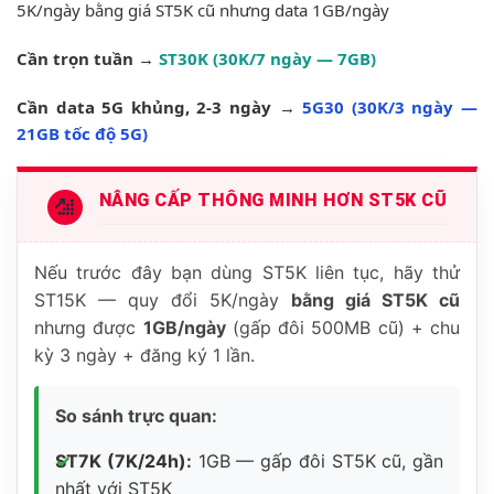
5K/ngày bằng giá ST5K cũ nhưng data 1GB/ngày
Cần trọn tuần
→
ST30K (30K/7 ngày — 7GB)
Cần data 5G khủng, 2-3 ngày
→
5G30 (30K/3 ngày —
21GB tốc độ 5G)
NÂNG CẤP THÔNG MINH HƠN ST5K CŨ
Nếu trước đây bạn dùng ST5K liên tục, hãy thử
ST15K — quy đổi 5K/ngày
bằng giá ST5K cũ
nhưng được
1GB/ngày
(gấp đôi 500MB cũ) + chu
kỳ 3 ngày + đăng ký 1 lần.
So sánh trực quan:
ST7K (7K/24h):
1GB — gấp đôi ST5K cũ, gần
nhất với ST5K