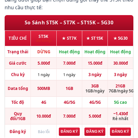
nhu cầu thực tế:
So Sánh ST5K – ST7K – ST15K – 5G30
ST5K
TIÊU CHÍ
★ ST7K
★ ST15K
★ 5G30
(đã dừng)
Trạng thái
DỪNG
Hoạt động
Hoạt động
Hoạt động
Giá cước
5.000đ
7.000đ
15.000đ
30.000đ
Chu kỳ
1 ngày
1 ngày
3 ngày
3 ngày
3GB
21GB
Data tổng
500MB
1GB
1GB/ngày
7GB/ngày 5G
Tốc độ
4G
4G/5G
4G/5G
5G cao
Quy
~1.430đ
10.000đ
7.000đ
5.000đ
đổi/1GB
Rẻ nhất
Đăng ký
Báo lỗi
ĐĂNG KÝ
ĐĂNG KÝ
ĐĂNG KÝ