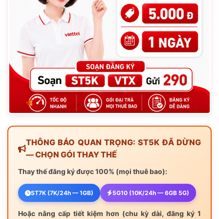
THÔNG BÁO QUAN TRỌNG: ST5K ĐÃ DỪNG
— CHỌN GÓI THAY THẾ
Thay thế đăng ký được 100% (mọi thuê bao):
ST7K (7K/24h — 1GB)
5G10 (10K/24h — 6GB 5G)
Hoặc nâng cấp tiết kiệm hơn (chu kỳ dài, đăng ký 1