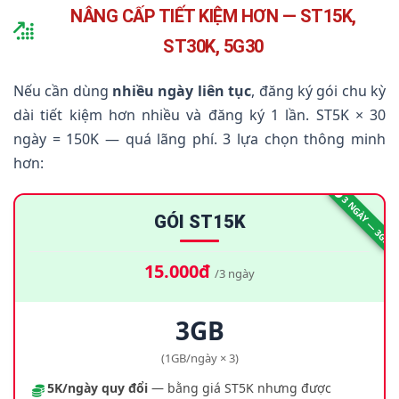
NÂNG CẤP TIẾT KIỆM HƠN — ST15K,
ST30K, 5G30
Nếu cần dùng
nhiều ngày liên tục
, đăng ký gói chu kỳ
dài tiết kiệm hơn nhiều và đăng ký 1 lần. ST5K × 30
ngày = 150K — quá lãng phí. 3 lựa chọn thông minh
hơn:
3 NGÀY — 3GB
GÓI ST15K
15.000đ
/3 ngày
3GB
(1GB/ngày × 3)
5K/ngày quy đổi
— bằng giá ST5K nhưng được