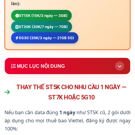
lần):
ST15K (15K/3 ngày — 3GB)
ST30K (30K/7 ngày — 7GB)
5G30 (30K/3 ngày — 21GB 5G)
MỤC LỤC NỘI DUNG
1.
Thay Thế ST5K Cho 1 Ngày — ST7K, 5G10
(Khuyên dùng)
THAY THẾ ST5K CHO NHU CẦU 1 NGÀY —
ST7K HOẶC 5G10
2.
Nâng Cấp Tiết Kiệm — ST15K, ST30K, 5G30
3.
Thông Tin Gói ST5K Cũ (Tham Khảo)
Nếu bạn cần data đúng
1 ngày
như ST5K cũ, 2 gói dưới
áp dụng cho mọi thuê bao Viettel, đăng ký được ngay
4.
So Sánh ST5K vs ST7K vs ST15K vs 5G30
100%:
5.
Cách Hủy ST5K (Soạn HUY ST5K Gửi 191)