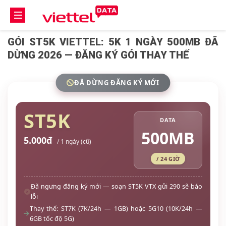
GÓI ST5K VIETTEL: 5K 1 NGÀY 500MB ĐÃ
DỪNG 2026 — ĐĂNG KÝ GÓI THAY THẾ
ĐÃ DỪNG ĐĂNG KÝ MỚI
ST5K
DATA
500MB
5.000đ
/ 1 ngày (cũ)
/ 24 GIỜ
Đã ngưng đăng ký mới — soạn ST5K VTX gửi 290 sẽ báo
lỗi
Thay thế: ST7K (7K/24h — 1GB) hoặc 5G10 (10K/24h —
6GB tốc độ 5G)