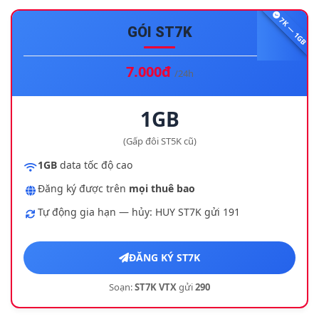
7K — 1GB
6.
Câu Hỏi Thường Gặp
GÓI ST7K
7.
Kết Luận
7.000đ
/24h
1GB
(Gấp đôi ST5K cũ)
1GB
data tốc độ cao
Đăng ký được trên
mọi thuê bao
Tự động gia hạn — hủy: HUY ST7K gửi 191
ĐĂNG KÝ ST7K
Soạn:
ST7K VTX
gửi
290