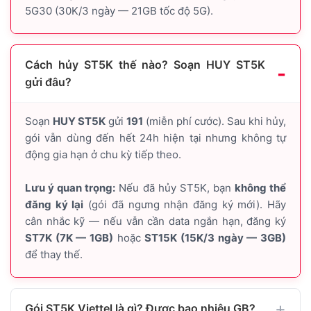
5G30 (30K/3 ngày — 21GB tốc độ 5G).
Cách hủy ST5K thế nào? Soạn HUY ST5K
gửi đâu?
Soạn
HUY ST5K
gửi
191
(miễn phí cước). Sau khi hủy,
gói vẫn dùng đến hết 24h hiện tại nhưng không tự
động gia hạn ở chu kỳ tiếp theo.
Lưu ý quan trọng:
Nếu đã hủy ST5K, bạn
không thể
đăng ký lại
(gói đã ngưng nhận đăng ký mới). Hãy
cân nhắc kỹ — nếu vẫn cần data ngắn hạn, đăng ký
ST7K (7K — 1GB)
hoặc
ST15K (15K/3 ngày — 3GB)
để thay thế.
Gói ST5K Viettel là gì? Được bao nhiêu GB?