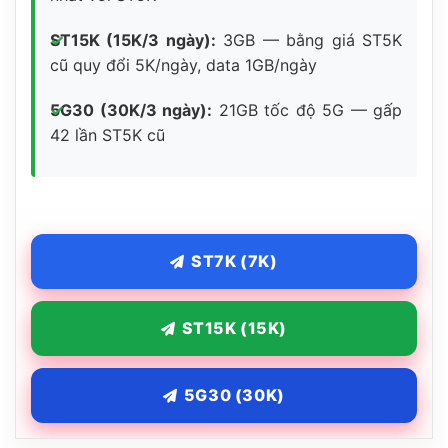
ST15K (15K/3 ngày):
3GB — bằng giá ST5K
cũ quy đổi 5K/ngày, data 1GB/ngày
5G30 (30K/3 ngày):
21GB tốc độ 5G — gấp
42 lần ST5K cũ
ST7K (7K)
ST15K (15K)
5G30 (30K)