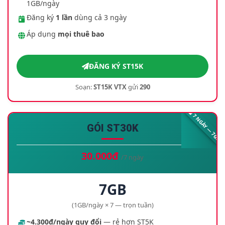
1GB/ngày
Đăng ký
1 lần
dùng cả 3 ngày
Áp dụng
mọi thuê bao
ĐĂNG KÝ ST15K
Soạn:
ST15K VTX
gửi
290
7 NGÀY — 7GB
GÓI ST30K
30.000đ
/7 ngày
7GB
(1GB/ngày × 7 — trọn tuần)
~4.300đ/ngày quy đổi
— rẻ hơn ST5K