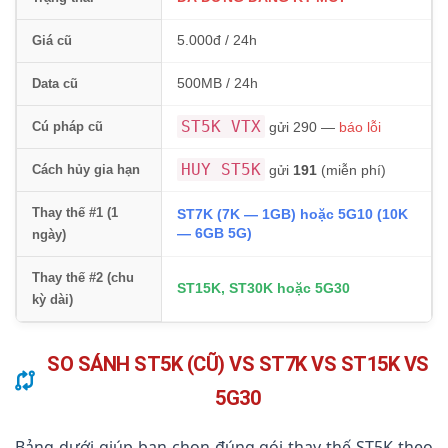
5.000đ / 24h
Giá cũ
500MB / 24h
Data cũ
ST5K VTX
Cú pháp cũ
gửi 290 —
báo lỗi
HUY ST5K
Cách hủy gia hạn
gửi
191
(miễn phí)
Thay thế #1 (1
ST7K (7K — 1GB) hoặc 5G10 (10K
— 6GB 5G)
ngày)
Thay thế #2 (chu
ST15K, ST30K hoặc 5G30
kỳ dài)
SO SÁNH ST5K (CŨ) VS ST7K VS ST15K VS
5G30
Bảng dưới giúp bạn chọn đúng gói thay thế ST5K theo