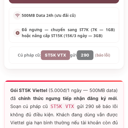
500MB Data
24h (ưu đãi cũ)
Đã ngưng — chuyển sang
ST7K (7K — 1GB)
hoặc nâng cấp
ST15K (15K/3 ngày — 3GB)
Cú pháp cũ:
gửi
(báo lỗi)
ST5K VTX
290
Gói ST5K Viettel
(5.000đ/1 ngày — 500MB data)
đã
chính thức ngưng tiếp nhận đăng ký mới
.
Soạn cú pháp cũ
gửi 290 sẽ báo lỗi
ST5K VTX
không đủ điều kiện. Khách đang dùng vẫn được
Viettel gia hạn bình thường nếu tài khoản còn đủ