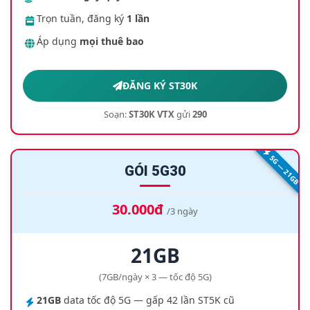
Trọn tuần, đăng ký
1 lần
Áp dụng
mọi thuê bao
ĐĂNG KÝ ST30K
Soạn:
ST30K VTX
gửi
290
5G — 21GB
GÓI 5G30
30.000đ
/3 ngày
21GB
(7GB/ngày × 3 — tốc độ 5G)
21GB
data tốc độ 5G — gấp 42 lần ST5K cũ