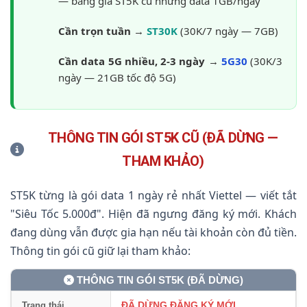
— bằng giá ST5K cũ nhưng data 1GB/ngày
Cần trọn tuần
→
ST30K
(30K/7 ngày — 7GB)
Cần data 5G nhiều, 2-3 ngày
→
5G30
(30K/3
ngày — 21GB tốc độ 5G)
THÔNG TIN GÓI ST5K CŨ (ĐÃ DỪNG —
THAM KHẢO)
ST5K từng là gói data 1 ngày rẻ nhất Viettel — viết tắt
"Siêu Tốc 5.000đ". Hiện đã ngưng đăng ký mới. Khách
đang dùng vẫn được gia hạn nếu tài khoản còn đủ tiền.
Thông tin gói cũ giữ lại tham khảo:
THÔNG TIN GÓI ST5K (ĐÃ DỪNG)
ĐÃ DỪNG ĐĂNG KÝ MỚI
Trạng thái