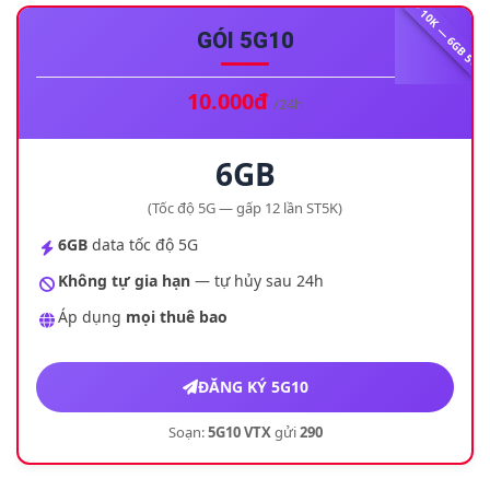
10K — 6GB 5G
GÓI 5G10
10.000đ
/24h
6GB
(Tốc độ 5G — gấp 12 lần ST5K)
6GB
data tốc độ 5G
Không tự gia hạn
— tự hủy sau 24h
Áp dụng
mọi thuê bao
ĐĂNG KÝ 5G10
Soạn:
5G10 VTX
gửi
290