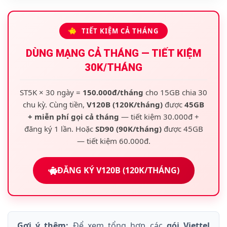
TIẾT KIỆM CẢ THÁNG
DÙNG MẠNG CẢ THÁNG — TIẾT KIỆM
30K/THÁNG
ST5K × 30 ngày =
150.000đ/tháng
cho 15GB chia 30
chu kỳ. Cùng tiền,
V120B (120K/tháng)
được
45GB
+ miễn phí gọi cả tháng
— tiết kiệm 30.000đ +
đăng ký 1 lần. Hoặc
SD90 (90K/tháng)
được 45GB
— tiết kiệm 60.000đ.
ĐĂNG KÝ V120B (120K/THÁNG)
Gợi ý thêm:
Để xem tổng hợp các
gói Viettel