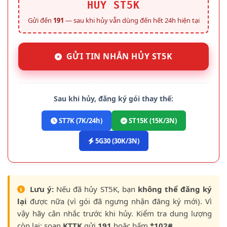
HUY ST5K
Gửi đến
191
— sau khi hủy vẫn dùng đến hết 24h hiện tại
GỬI TIN NHẮN HỦY ST5K
Sau khi hủy, đăng ký gói thay thế:
ST7K (7K/24h)
ST15K (15K/3N)
5G30 (30K/3N)
Lưu ý:
Nếu đã hủy ST5K, bạn
không thể đăng ký
lại
được nữa (vì gói đã ngưng nhận đăng ký mới). Vì
vậy hãy cân nhắc trước khi hủy. Kiểm tra dung lượng
còn lại: soạn
KTTK
gửi
191
hoặc bấm
*102#
.