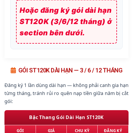
Hoặc đăng ký gói dài hạn
ST120K (3/6/12 tháng) ở
section bên dưới.
GÓI ST120K DÀI HẠN — 3 / 6 / 12 THÁNG
Đăng ký 1 lần dùng dài hạn — không phải canh gia hạn
từng tháng, tránh rủi ro quên nạp tiền giữa năm bị cắt
gói:
Bậc Thang Gói Dài Hạn ST120K
GÓI
GIÁ
CHU KỲ
ĐĂNG KÝ