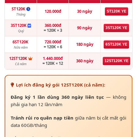
ST120K
120.000đ
30 ngày
ST120K YE
Tháng
3ST120K
360.000đ
90 ngày
3ST120K YE
= 120K × 3
Quý
6ST120K
720.000đ
180 ngày
6ST120K YE
= 120K × 6
Nửa năm
12ST120K
1.440.000đ
360 ngày
12ST120K YE
= 120K × 12
Cả năm
Lợi ích đăng ký gói 12ST120K (cả năm):
Đăng ký 1 lần dùng 360 ngày liên tục
— không
phải gia hạn 12 lần/năm
Tránh rủi ro quên nạp tiền
giữa năm bị cắt mất gói
data 60GB/tháng