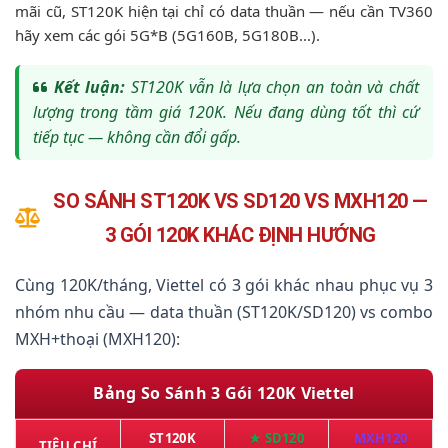
mãi cũ, ST120K hiện tại chỉ có data thuần — nếu cần TV360
hãy xem các gói 5G*B (5G160B, 5G180B...).
Kết luận:
ST120K vẫn là lựa chọn an toàn và chất
lượng trong tầm giá 120K. Nếu đang dùng tốt thì cứ
tiếp tục — không cần đổi gấp.
SO SÁNH ST120K VS SD120 VS MXH120 —
3 GÓI 120K KHÁC ĐỊNH HƯỚNG
Cùng 120K/tháng, Viettel có 3 gói khác nhau phục vụ 3
nhóm nhu cầu — data thuần (ST120K/SD120) vs combo
MXH+thoại (MXH120):
Bảng So Sánh 3 Gói 120K Viettel
ST120K
★ SD120
MXH120
TIÊU CHÍ