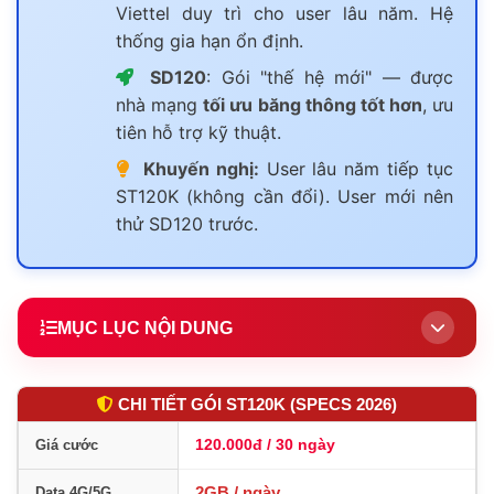
Viettel duy trì cho user lâu năm. Hệ
thống gia hạn ổn định.
SD120
: Gói "thế hệ mới" — được
nhà mạng
tối ưu băng thông tốt hơn
, ưu
tiên hỗ trợ kỹ thuật.
Khuyến nghị:
User lâu năm tiếp tục
ST120K (không cần đổi). User mới nên
thử SD120 trước.
MỤC LỤC NỘI DUNG
1.
Giới thiệu ST120K & so sánh SD120
CHI TIẾT GÓI ST120K (SPECS 2026)
2.
Chi tiết gói ST120K (Specs 2026)
120.000đ / 30 ngày
Giá cước
3.
Ai nên đăng ký ST120K?
2GB / ngày
Data 4G/5G