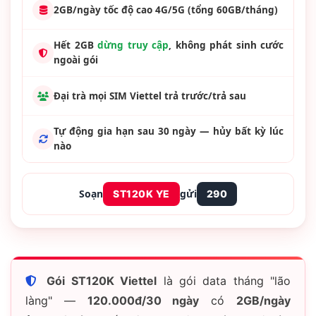
2GB/ngày
tốc độ cao 4G/5G (tổng
60GB/tháng
)
Hết 2GB
dừng truy cập
, không phát sinh cước
ngoài gói
Đại trà mọi SIM Viettel
trả trước/trả sau
Tự động gia hạn sau
30 ngày
— hủy bất kỳ lúc
nào
Soạn
gửi
ST120K YE
290
Gói ST120K Viettel
là gói data tháng "lão
làng" —
120.000đ/30 ngày
có
2GB/ngày