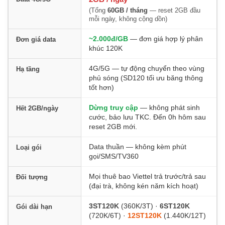
4.
Đánh giá thực tế gói ST120K
(Tổng
60GB / tháng
— reset 2GB đầu
mỗi ngày, không cộng dồn)
5.
So sánh ST120K vs SD120 vs MXH120
~2.000đ/GB
— đơn giá hợp lý phân
Đơn giá data
6.
Cách đăng ký ST120K qua SMS
khúc 120K
7.
Gói dài hạn 3 / 6 / 12 tháng
★
4G/5G — tự động chuyển theo vùng
Hạ tầng
phủ sóng (SD120 tối ưu băng thông
tốt hơn)
8.
Cách hủy + kiểm tra dung lượng
Dừng truy cập
— không phát sinh
Hết 2GB/ngày
9.
Câu hỏi thường gặp
cước, bảo lưu TKC. Đến 0h hôm sau
reset 2GB mới.
10.
Kết luận
Data thuần — không kèm phút
Loại gói
gọi/SMS/TV360
Mọi thuê bao Viettel trả trước/trả sau
Đối tượng
(đại trà, không kén năm kích hoạt)
3ST120K
(360K/3T) ·
6ST120K
Gói dài hạn
(720K/6T) ·
12ST120K
(1.440K/12T)