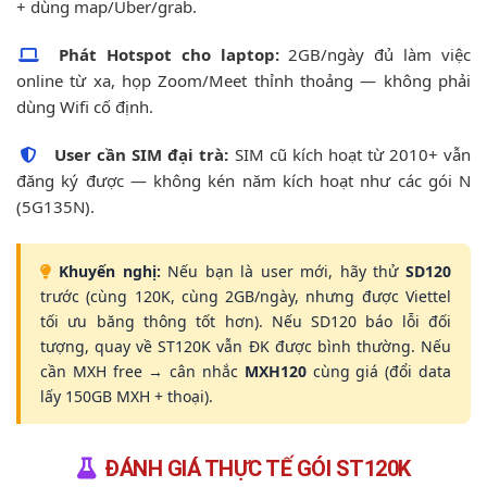
+ dùng map/Uber/grab.
Phát Hotspot cho laptop:
2GB/ngày đủ làm việc
online từ xa, họp Zoom/Meet thỉnh thoảng — không phải
dùng Wifi cố định.
User cần SIM đại trà:
SIM cũ kích hoạt từ 2010+ vẫn
đăng ký được — không kén năm kích hoạt như các gói N
(5G135N).
Khuyến nghị:
Nếu bạn là user mới, hãy thử
SD120
trước (cùng 120K, cùng 2GB/ngày, nhưng được Viettel
tối ưu băng thông tốt hơn). Nếu SD120 báo lỗi đối
tượng, quay về ST120K vẫn ĐK được bình thường. Nếu
cần MXH free → cân nhắc
MXH120
cùng giá (đổi data
lấy 150GB MXH + thoại).
ĐÁNH GIÁ THỰC TẾ GÓI ST120K