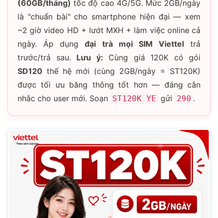
(60GB/tháng)
tốc độ cao 4G/5G. Mức 2GB/ngày
là "chuẩn bài" cho smartphone hiện đại — xem
~2 giờ video HD + lướt MXH + làm việc online cả
ngày. Áp dụng
đại trà mọi SIM Viettel
trả
trước/trả sau.
Lưu ý:
Cùng giá 120K có gói
SD120
thế hệ mới (cùng 2GB/ngày = ST120K)
được tối ưu băng thông tốt hơn — đáng cân
nhắc cho user mới. Soạn
gửi
.
ST120K YE
290