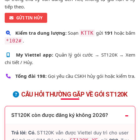
tiếp theo.
GỬI TIN HỦY
Kiểm tra dung lượng:
Soạn
gửi
191
hoặc bấm
KTTK
.
*102#
My Viettel app:
Quản lý gói cước → ST120K → Xem
chi tiết / Hủy.
Tổng đài 198:
Gọi yêu cầu CSKH hủy gói hoặc kiểm tra.
CÂU HỎI THƯỜNG GẶP VỀ GÓI ST120K
ST120K còn được đăng ký không 2026?
Trả lời:
Có.
ST120K vẫn được Viettel duy trì cho user