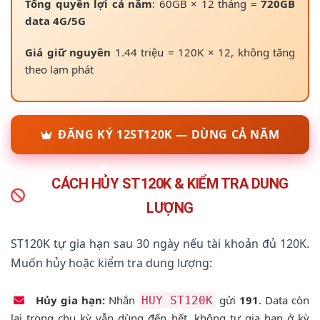
Tổng quyền lợi cả năm
: 60GB × 12 tháng =
720GB
data 4G/5G
Giá giữ nguyên
1.44 triệu = 120K × 12, không tăng
theo lạm phát
ĐĂNG KÝ 12ST120K — DÙNG CẢ NĂM
CÁCH HỦY ST120K & KIỂM TRA DUNG
LƯỢNG
ST120K tự gia hạn sau 30 ngày nếu tài khoản đủ 120K.
Muốn hủy hoặc kiểm tra dung lượng:
Hủy gia hạn:
Nhắn
gửi
191
. Data còn
HUY ST120K
lại trong chu kỳ vẫn dùng đến hết, không tự gia hạn ở kỳ