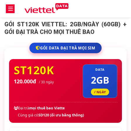
GÓI ST120K VIETTEL: 2GB/NGÀY (60GB) +
GÓI ĐẠI TRÀ CHO MỌI THUÊ BAO
GÓI DATA ĐẠI TRÀ MỌI SIM
ST120K
DATA
2GB
120.000đ
/ 30 ngày
/ NGÀY
Đại trà
mọi thuê bao Viette
Cùng giá có
SD120 (ối ưu băng thông)