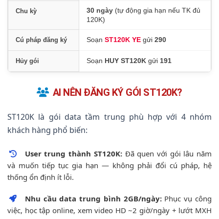
30 ngày
(tự động gia hạn nếu TK đủ
Chu kỳ
120K)
Soạn
ST120K YE
gửi
290
Cú pháp đăng ký
Soạn
HUY ST120K
gửi
191
Hủy gói
AI NÊN ĐĂNG KÝ GÓI ST120K?
ST120K là gói data tầm trung phù hợp với 4 nhóm
khách hàng phổ biến:
User trung thành ST120K:
Đã quen với gói lâu năm
và muốn tiếp tục gia hạn — không phải đổi cú pháp, hệ
thống ổn định ít lỗi.
Nhu cầu data trung bình 2GB/ngày:
Phục vụ công
việc, học tập online, xem video HD ~2 giờ/ngày + lướt MXH