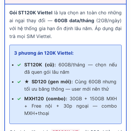
Gói ST120K Viettel
là lựa chọn an toàn cho những
ai ngại thay đổi —
60GB data/tháng
(2GB/ngày)
với hệ thống gia hạn ổn định lâu năm. Áp dụng đại
trà mọi SIM Viettel.
3 phương án 120K Viettel:
ST120K (cũ):
60GB/tháng — chọn nếu
đã quen gói lâu năm
★ SD120 (gen mới):
Cùng 60GB nhưng
tối ưu băng thông — user mới nên thử
MXH120 (combo):
30GB + 150GB MXH
+ Free nội + 30p ngoại — combo
MXH+thoại