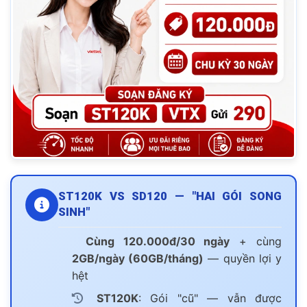
ST120K VS SD120 — "HAI GÓI SONG
SINH"
Cùng 120.000đ/30 ngày
+ cùng
2GB/ngày (60GB/tháng)
— quyền lợi y
hệt
ST120K
: Gói "cũ" — vẫn được