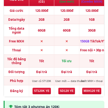
(Cũ)
(Gen mới)
(Combo MXH)
Giá cước
120.000đ
120.000đ
120.000đ
Data/ngày
2GB
2GB
1GB
Tổng data
60GB
60GB
30GB
ngoài
Free MXH
150GB
TikTok/YT/
Thoại
Free nội + 30p ngo
Tốc độ băng
Tốt
Tối ưu
Tốt
thông
Đối tượng
Đại trà
Đại trà
Đại trà
Phù hợp
User cũ ST120K
User mới — data thuần
Lướt MXH + thoại
Đăng ký
ST120K YE
SD120 YE
MXH120 YE
Tóm tắt 3 phương án 120K: