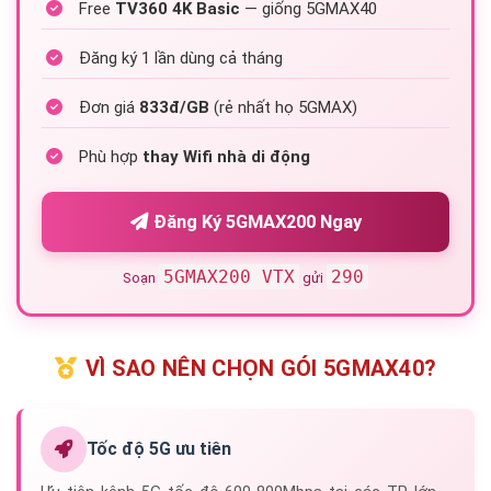
Free
TV360 4K Basic
— giống 5GMAX40
Đăng ký 1 lần dùng cả tháng
Đơn giá
833đ/GB
(rẻ nhất họ 5GMAX)
Phù hợp
thay Wifi nhà di động
Đăng Ký 5GMAX200 Ngay
5GMAX200 VTX
290
Soạn
gửi
VÌ SAO NÊN CHỌN GÓI 5GMAX40?
Tốc độ 5G ưu tiên