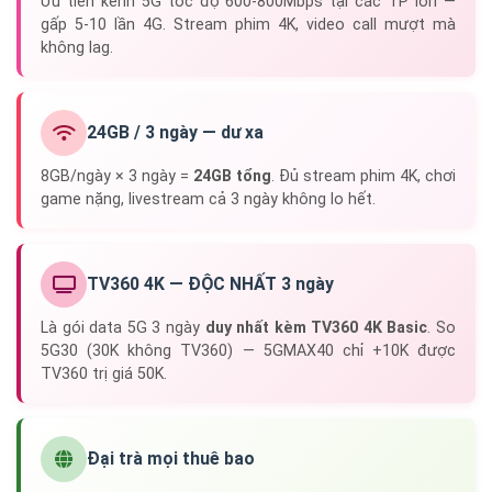
Ưu tiên kênh 5G tốc độ 600-800Mbps tại các TP lớn —
gấp 5-10 lần 4G. Stream phim 4K, video call mượt mà
không lag.
24GB / 3 ngày — dư xa
8GB/ngày × 3 ngày =
24GB tổng
. Đủ stream phim 4K, chơi
game nặng, livestream cả 3 ngày không lo hết.
TV360 4K — ĐỘC NHẤT 3 ngày
Là gói data 5G 3 ngày
duy nhất kèm TV360 4K Basic
. So
5G30 (30K không TV360) — 5GMAX40 chỉ +10K được
TV360 trị giá 50K.
Đại trà mọi thuê bao