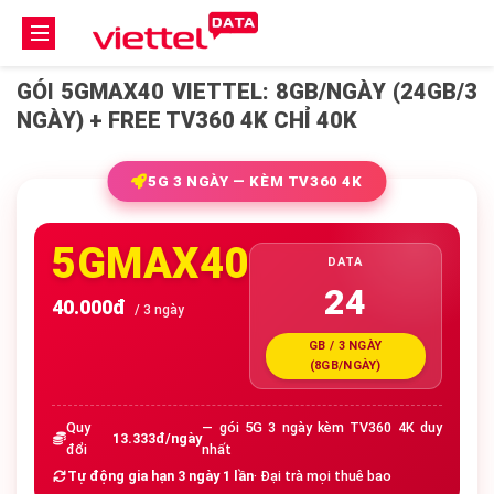
GÓI 5GMAX40 VIETTEL: 8GB/NGÀY (24GB/3
NGÀY) + FREE TV360 4K CHỈ 40K
5G 3 NGÀY — KÈM TV360 4K
5GMAX40
DATA
24
40.000đ
/ 3 ngày
GB / 3 NGÀY
(8GB/NGÀY)
Quy
— gói 5G 3 ngày kèm TV360 4K duy
13.333đ/ngày
đổi
nhất
Tự động gia hạn 3 ngày 1 lần
· Đại trà mọi thuê bao