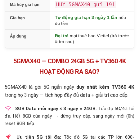
HUY 5GMAX40 gửi 191
Mã hủy gia hạn
Tự động gia hạn 3 ngày 1 lần
nếu
Gia hạn
đủ tiền
Đại trà
mọi thuê bao Viettel (trả trước
Áp dụng
& trả sau)
5GMAX40 — COMBO 24GB 5G + TV360 4K
HOẠT ĐỘNG RA SAO?
5GMAX40 là gói 5G ngắn ngày
duy nhất kèm TV360 4K
trong họ 3 ngày — tích hợp đầy đủ data + giải trí cao cấp:
8GB Data mỗi ngày × 3 ngày = 24GB:
Tốc độ 5G/4G tối
đa. Hết 8GB của ngày → dừng truy cập, sang ngày mới (0h)
reset 8GB tiếp.
Ưu tiên 5G tối đa:
Tốc độ 5G tại các TP lớn 600-