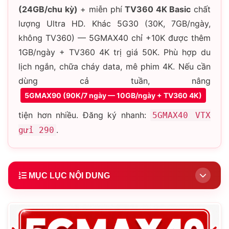
(24GB/chu kỳ)
+ miễn phí
TV360 4K Basic
chất
lượng Ultra HD. Khác 5G30 (30K, 7GB/ngày,
không TV360) — 5GMAX40 chỉ +10K được thêm
1GB/ngày + TV360 4K trị giá 50K. Phù hợp du
lịch ngắn, chữa cháy data, mê phim 4K. Nếu cần
dùng cả tuần, nâng
5GMAX90 (90K/7 ngày — 10GB/ngày + TV360 4K)
tiện hơn nhiều. Đăng ký nhanh:
5GMAX40 VTX
.
gửi 290
MỤC LỤC NỘI DUNG
1.
Giới thiệu gói 5GMAX40
2.
Combo 24GB 5G + TV360 4K hoạt động ra sao?