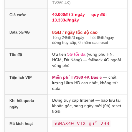
TV360 4K)
40.000đ / 3 ngày — quy đổi
Giá cước
13.333đ/ngày
8GB / ngày tốc độ cao
Data 5G/4G
Tổng 24GB/3 ngày — hết 8GB/ngày
dừng truy cập, 0h hôm sau reset
Ưu tiên
5G tối đa
(vùng phủ HN,
Tốc độ
HCM, Đà Nẵng) — fallback 4G ngoài
vùng phủ
Miễn phí TV360 4K Basic
— chất
Tiện ích VIP
lượng Ultra HD cao nhất, không trừ
data
Dừng truy cập Internet — bảo lưu tài
Khi hết quota
khoản gốc, sang ngày mới (0h) reset
ngày
8GB
5GMAX40 VTX gửi 290
Mã kích hoạt