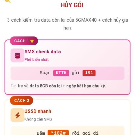
HỦY GÓI
3 cách kiểm tra data còn lại của 5GMAX40 + cách hủy gia
hạn:
CÁCH 1
SMS check data
Phổ biến nhất
Soạn
KTTK
gửi
191
Tin trả về
data 8GB còn lại + ngày hết hạn chu kỳ
.
CÁCH 2
USSD nhanh
Không cần SMS
*102#
Bấm
rồi gọi đi