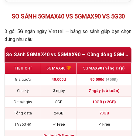
SO SÁNH 5GMAX40 VS 5GMAX90 VS 5G30
3 gói 5G ngắn ngày Viettel — bảng so sánh giúp bạn chọn
đúng nhu cầu:
So Sánh 5GMAX40 vs 5GMAX90 — Cùng dòng 5GMAX kèm TV360 4K
TIÊU CHÍ
5GMAX40
5GMAX90 (nâng cấp)
Giá cước
40.000đ
90.000đ
(+50K)
Chu kỳ
3 ngày
7 ngày (cả tuần)
Data/ngày
8GB
10GB (+2GB)
Tổng data
24GB
70GB
TV360 4K
✓ Free
✓ Free
Du lịch 2-3 ngày