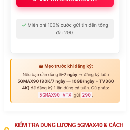
Miễn phí 100% cước gửi tin đến tổng
đài 290.
Mẹo trước khi đăng ký:
Nếu bạn cần dùng
5-7 ngày
→ đăng ký luôn
5GMAX90 (90K/7 ngày — 10GB/ngày + TV360
4K)
để đăng ký 1 lần dùng cả tuần. Cú pháp:
5GMAX90 VTX
290
gửi
.
KIỂM TRA DUNG LƯỢNG 5GMAX40 & CÁCH