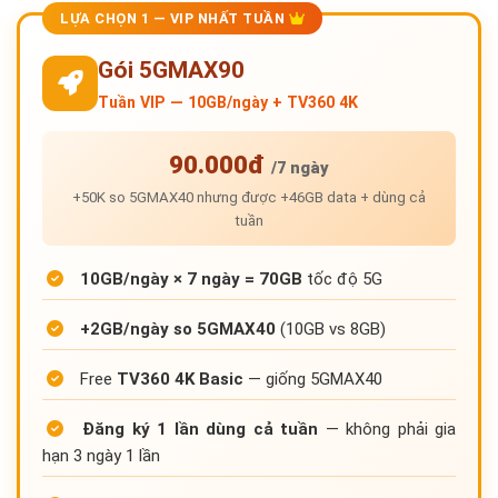
LỰA CHỌN 1 — VIP NHẤT TUẦN
Gói 5GMAX90
Tuần VIP — 10GB/ngày + TV360 4K
90.000đ
/7 ngày
+50K so 5GMAX40 nhưng được +46GB data + dùng cả
tuần
10GB/ngày × 7 ngày = 70GB
tốc độ 5G
+2GB/ngày so 5GMAX40
(10GB vs 8GB)
Free
TV360 4K Basic
— giống 5GMAX40
Đăng ký 1 lần dùng cả tuần
— không phải gia
hạn 3 ngày 1 lần