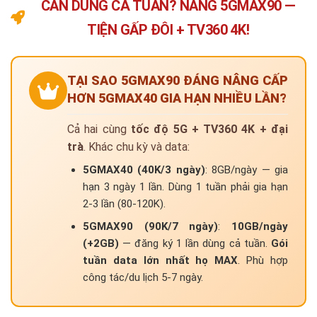
CẦN DÙNG CẢ TUẦN? NÂNG 5GMAX90 —
TIỆN GẤP ĐÔI + TV360 4K!
TẠI SAO 5GMAX90 ĐÁNG NÂNG CẤP
HƠN 5GMAX40 GIA HẠN NHIỀU LẦN?
Cả hai cùng
tốc độ 5G + TV360 4K + đại
trà
. Khác chu kỳ và data:
5GMAX40 (40K/3 ngày)
: 8GB/ngày — gia
hạn 3 ngày 1 lần. Dùng 1 tuần phải gia hạn
2-3 lần (80-120K).
5GMAX90 (90K/7 ngày)
:
10GB/ngày
(+2GB)
— đăng ký 1 lần dùng cả tuần.
Gói
tuần data lớn nhất họ MAX
. Phù hợp
công tác/du lịch 5-7 ngày.