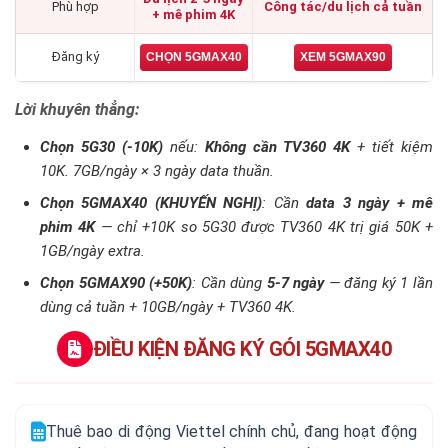
Phù hợp
Công tác/du lịch cả tuần
+ mê phim 4K
Đăng ký
CHỌN 5GMAX40
XEM 5GMAX90
Lời khuyên thẳng:
Chọn 5G30 (-10K)
nếu:
Không cần TV360 4K
+ tiết kiệm
10K. 7GB/ngày × 3 ngày data thuần.
Chọn 5GMAX40 (KHUYẾN NGHỊ)
: Cần
data 3 ngày + mê
phim 4K
— chỉ +10K so 5G30 được TV360 4K trị giá 50K +
1GB/ngày extra.
Chọn 5GMAX90 (+50K)
: Cần dùng
5-7 ngày
— đăng ký 1 lần
dùng cả tuần + 10GB/ngày + TV360 4K.
ĐIỀU KIỆN ĐĂNG KÝ GÓI 5GMAX40
Thuê bao di động Viettel chính chủ, đang hoạt động