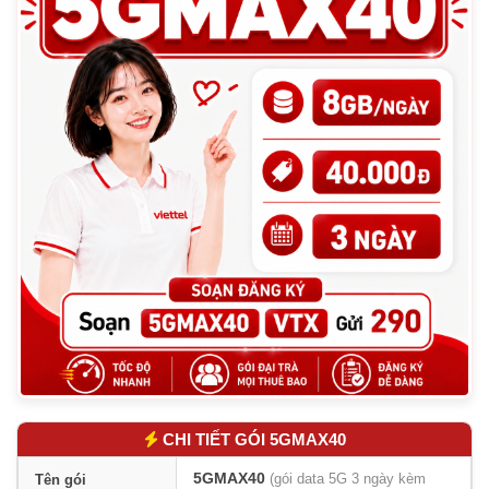
3.
Cần dùng cả tuần? Nâng 5GMAX90 — Tiện gấp
đôi!
4.
Vì sao nên chọn gói 5GMAX40?
5.
Đánh giá thực tế gói 5GMAX40
6.
So sánh 5GMAX40 vs 5GMAX90 vs 5G30
7.
Điều kiện đăng ký gói 5GMAX40
8.
Cách đăng ký gói 5GMAX40
9.
Kiểm tra dung lượng & hủy gói
10.
Câu hỏi thường gặp
11.
Kết luận & khuyến nghị
CHI TIẾT GÓI 5GMAX40
5GMAX40
Tên gói
(gói data 5G 3 ngày kèm