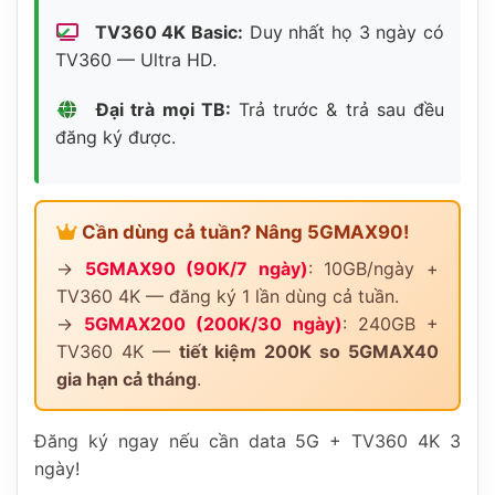
TV360 4K Basic:
Duy nhất họ 3 ngày có
TV360 — Ultra HD.
Đại trà mọi TB:
Trả trước & trả sau đều
đăng ký được.
Cần dùng cả tuần? Nâng 5GMAX90!
→
5GMAX90 (90K/7 ngày)
: 10GB/ngày +
TV360 4K — đăng ký 1 lần dùng cả tuần.
→
5GMAX200 (200K/30 ngày)
: 240GB +
TV360 4K —
tiết kiệm 200K so 5GMAX40
gia hạn cả tháng
.
Đăng ký ngay nếu cần data 5G + TV360 4K 3
ngày!