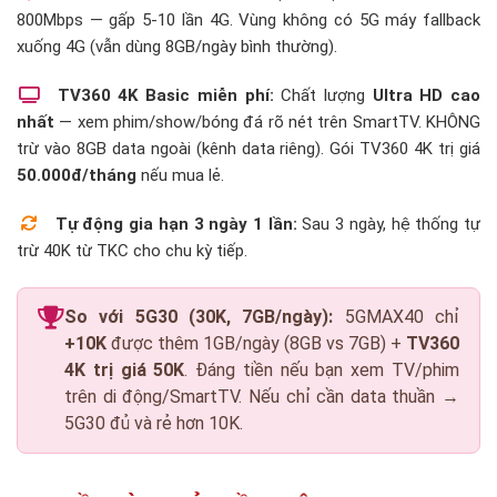
800Mbps — gấp 5-10 lần 4G. Vùng không có 5G máy fallback
xuống 4G (vẫn dùng 8GB/ngày bình thường).
TV360 4K Basic miễn phí:
Chất lượng
Ultra HD cao
nhất
— xem phim/show/bóng đá rõ nét trên SmartTV. KHÔNG
trừ vào 8GB data ngoài (kênh data riêng). Gói TV360 4K trị giá
50.000đ/tháng
nếu mua lẻ.
Tự động gia hạn 3 ngày 1 lần:
Sau 3 ngày, hệ thống tự
trừ 40K từ TKC cho chu kỳ tiếp.
So với 5G30 (30K, 7GB/ngày):
5GMAX40 chỉ
+10K
được thêm 1GB/ngày (8GB vs 7GB) +
TV360
4K trị giá 50K
. Đáng tiền nếu bạn xem TV/phim
trên di động/SmartTV. Nếu chỉ cần data thuần →
5G30 đủ và rẻ hơn 10K.