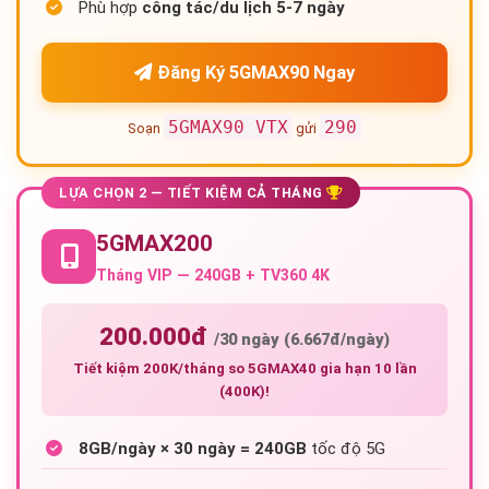
Phù hợp
công tác/du lịch 5-7 ngày
Đăng Ký 5GMAX90 Ngay
5GMAX90 VTX
290
Soạn
gửi
LỰA CHỌN 2 — TIẾT KIỆM CẢ THÁNG
5GMAX200
Tháng VIP — 240GB + TV360 4K
200.000đ
/30 ngày (6.667đ/ngày)
Tiết kiệm 200K/tháng so 5GMAX40 gia hạn 10 lần
(400K)!
8GB/ngày × 30 ngày = 240GB
tốc độ 5G