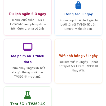
Du lịch ngắn 2-3 ngày
Công tác 3 ngày
Đi chơi cuối tuần — 5G +
Zoom họp + tải file + giải trí
TV360 4K xem phim/show
buổi tối với TV360 4K trên
trên đường, chia sẻ ảnh.
SmartTV khách sạn.
Wifi nhà hỏng vài ngày
Mê phim 4K + thiếu
data
Đợi sửa Wifi 2-3 ngày — phát
hotspot 5G + xem TV360 4K
Chữa cháy 3 ngày khi hết
thay Wifi.
data gói tháng — vẫn xem
TV360 4K mượt mà.
Test 5G + TV360 4K