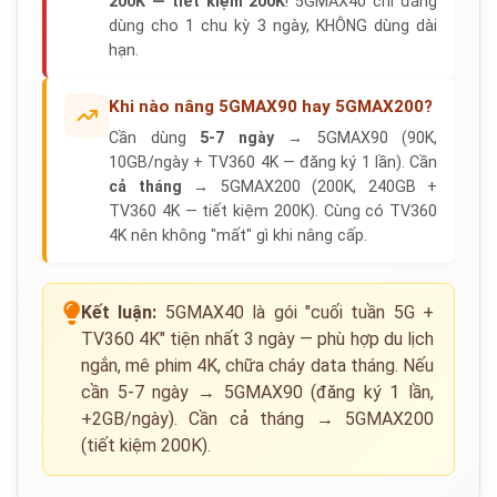
200K — tiết kiệm 200K
! 5GMAX40 chỉ đáng
dùng cho 1 chu kỳ 3 ngày, KHÔNG dùng dài
hạn.
Khi nào nâng 5GMAX90 hay 5GMAX200?
Cần dùng
5-7 ngày
→ 5GMAX90 (90K,
10GB/ngày + TV360 4K — đăng ký 1 lần). Cần
cả tháng
→ 5GMAX200 (200K, 240GB +
TV360 4K — tiết kiệm 200K). Cùng có TV360
4K nên không "mất" gì khi nâng cấp.
Kết luận:
5GMAX40 là gói "cuối tuần 5G +
TV360 4K" tiện nhất 3 ngày — phù hợp du lịch
ngắn, mê phim 4K, chữa cháy data tháng. Nếu
cần 5-7 ngày → 5GMAX90 (đăng ký 1 lần,
+2GB/ngày). Cần cả tháng → 5GMAX200
(tiết kiệm 200K).