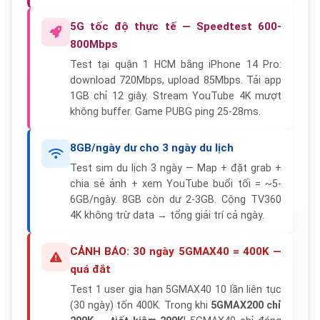
5G tốc độ thực tế — Speedtest 600-
800Mbps
Test tại quận 1 HCM bằng iPhone 14 Pro:
download 720Mbps, upload 85Mbps. Tải app
1GB chỉ 12 giây. Stream YouTube 4K mượt
không buffer. Game PUBG ping 25-28ms.
8GB/ngày dư cho 3 ngày du lịch
Test sim du lịch 3 ngày — Map + đặt grab +
chia sẻ ảnh + xem YouTube buổi tối = ~5-
6GB/ngày. 8GB còn dư 2-3GB. Cộng TV360
4K không trừ data → tổng giải trí cả ngày.
CẢNH BÁO: 30 ngày 5GMAX40 = 400K —
quá đắt
Test 1 user gia hạn 5GMAX40 10 lần liên tục
(30 ngày) tốn 400K. Trong khi
5GMAX200 chỉ