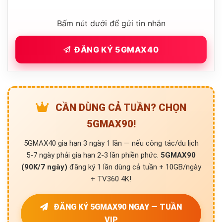
Bấm nút dưới để gửi tin nhắn
ĐĂNG KÝ 5GMAX40
CẦN DÙNG CẢ TUẦN? CHỌN
5GMAX90!
5GMAX40 gia hạn 3 ngày 1 lần — nếu công tác/du lịch
5-7 ngày phải gia hạn 2-3 lần phiền phức.
5GMAX90
(90K/7 ngày)
đăng ký 1 lần dùng cả tuần + 10GB/ngày
+ TV360 4K!
ĐĂNG KÝ 5GMAX90 NGAY — TUẦN
VIP