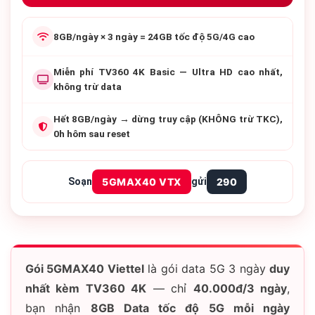
8GB/ngày × 3 ngày = 24GB
tốc độ 5G/4G cao
Miễn phí
TV360 4K Basic
— Ultra HD cao nhất,
không trừ data
Hết 8GB/ngày → dừng truy cập (KHÔNG trừ TKC),
0h hôm sau reset
Soạn
5GMAX40 VTX
gửi
290
Gói 5GMAX40 Viettel
là gói data 5G 3 ngày
duy
nhất kèm TV360 4K
— chỉ
40.000đ/3 ngày
,
bạn nhận
8GB Data tốc độ 5G mỗi ngày