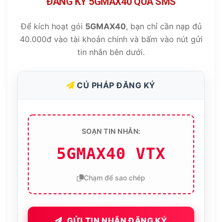
ĐĂNG KÝ 5GMAX40 QUA SMS
Để kích hoạt gói
5GMAX40
, bạn chỉ cần nạp đủ
40.000đ vào tài khoản chính và bấm vào nút gửi
tin nhắn bên dưới.
CÚ PHÁP ĐĂNG KÝ
SOẠN TIN NHẮN:
5GMAX40 VTX
Chạm để sao chép
GỬI TIN NHẮN ĐĂNG KÝ