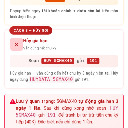
Popup hiện ngay
tài khoản chính + data còn lại
trên màn
hình điện thoại.
CÁCH 3 — HỦY GÓI
Hủy gia hạn
Vẫn dùng hết chu kỳ
Soạn
HUY 5GMAX40
gửi
191
Hủy gia hạn — vẫn dùng đến hết chu kỳ 3 ngày hiện tại. Hủy
HUYDATA 5GMAX40
ngay dùng
gửi 191.
Lưu ý quan trọng:
5GMAX40
tự động gia hạn 3
ngày 1 lần
. Sau khi dùng xong nhớ soạn
HUY
5GMAX40
gửi
191
để tránh bị tự trừ tiền chu kỳ
tiếp (40K). Đặc biệt nếu chỉ dùng 1 lần.