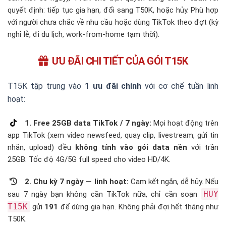
quyết định: tiếp tục gia hạn, đổi sang T50K, hoặc hủy. Phù hợp
với người chưa chắc về nhu cầu hoặc dùng TikTok theo đợt (kỳ
nghỉ lễ, đi du lịch, work-from-home tạm thời).
ƯU ĐÃI CHI TIẾT CỦA GÓI T15K
T15K tập trung vào
1 ưu đãi chính
với cơ chế tuần linh
hoạt:
1. Free 25GB data TikTok / 7 ngày:
Mọi hoạt động trên
app TikTok (xem video newsfeed, quay clip, livestream, gửi tin
nhắn, upload) đều
không tính vào gói data nền
với trần
25GB. Tốc độ 4G/5G full speed cho video HD/4K.
2. Chu kỳ 7 ngày — linh hoạt:
Cam kết ngắn, dễ hủy. Nếu
HUY
sau 7 ngày bạn không cần TikTok nữa, chỉ cần soạn
T15K
gửi
191
để dừng gia hạn. Không phải đợi hết tháng như
T50K.