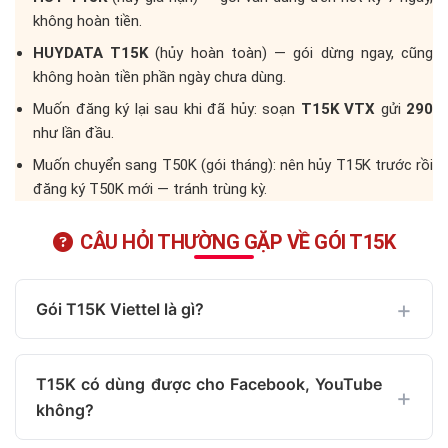
không hoàn tiền.
HUYDATA T15K
(hủy hoàn toàn) — gói dừng ngay, cũng
không hoàn tiền phần ngày chưa dùng.
Muốn đăng ký lại sau khi đã hủy: soạn
T15K VTX
gửi
290
như lần đầu.
Muốn chuyển sang T50K (gói tháng): nên hủy T15K trước rồi
đăng ký T50K mới — tránh trùng kỳ.
CÂU HỎI THƯỜNG GẶP VỀ GÓI T15K
Gói T15K Viettel là gì?
T15K có dùng được cho Facebook, YouTube
không?