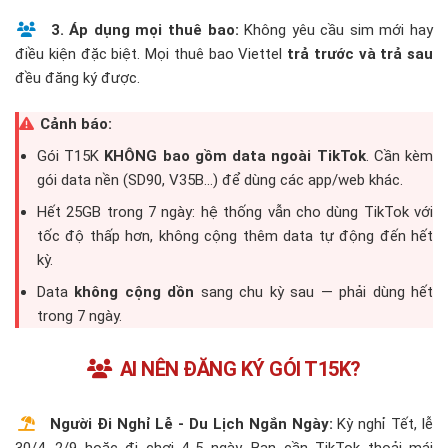
3. Áp dụng mọi thuê bao:
Không yêu cầu sim mới hay
điều kiện đặc biệt. Mọi thuê bao Viettel
trả trước và trả sau
đều đăng ký được.
Cảnh báo:
Gói T15K
KHÔNG bao gồm data ngoài TikTok
. Cần kèm
gói data nền (SD90, V35B...) để dùng các app/web khác.
Hết 25GB trong 7 ngày: hệ thống vẫn cho dùng TikTok với
tốc độ thấp hơn, không cộng thêm data tự động đến hết
kỳ.
Data
không cộng dồn
sang chu kỳ sau — phải dùng hết
trong 7 ngày.
AI NÊN ĐĂNG KÝ GÓI T15K?
Người Đi Nghỉ Lễ - Du Lịch Ngắn Ngày:
Kỳ nghỉ Tết, lễ