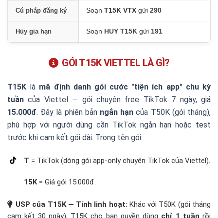
11.
Kết luận & khuyến nghị
Soạn
T15K VTX
gửi
290
Cú pháp đăng ký
Soạn
HUY T15K
gửi
191
Hủy gia hạn
GÓI T15K VIETTEL LÀ GÌ?
T15K
là
mã định danh gói cước "tiện ích app" chu kỳ
tuần
của Viettel — gói chuyên free TikTok 7 ngày, giá
15.000đ
. Đây là phiên bản
ngắn hạn
của T50K (gói tháng),
phù hợp với người dùng cần TikTok ngắn hạn hoặc test
trước khi cam kết gói dài. Trong tên gói:
T
= TikTok (dòng gói app-only chuyên TikTok của Viettel).
15K
= Giá gói 15.000đ.
USP của T15K — Tính linh hoạt:
Khác với T50K (gói tháng
cam kết 30 ngày), T15K cho bạn quyền dùng
chỉ 1 tuần
rồi