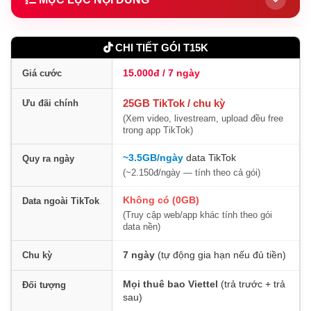
1.
Giới thiệu gói T15K
CHI TIẾT GÓI T15K
2.
Gói T15K là gì?
15.000đ / 7 ngày
Giá cước
3.
Ưu đãi chi tiết của T15K
25GB TikTok / chu kỳ
Ưu đãi chính
4.
Ai nên đăng ký gói T15K?
(Xem video, livestream, upload đều free
trong app TikTok)
5.
25GB TikTok trong 7 ngày dùng được gì?
~3.5GB/ngày
data TikTok
Quy ra ngày
6.
So sánh T15K (tuần) và T50K (tháng)
(~2.150đ/ngày — tính theo cả gói)
7.
Cách đăng ký T15K qua SMS
Không có (0GB)
Data ngoài TikTok
(Truy cập web/app khác tính theo gói
8.
Kiểm tra dung lượng còn lại
data nền)
9.
Cách hủy gói T15K
7 ngày
(tự động gia hạn nếu đủ tiền)
Chu kỳ
10.
Câu hỏi thường gặp
Mọi thuê bao Viettel
(trả trước + trả
Đối tượng
sau)