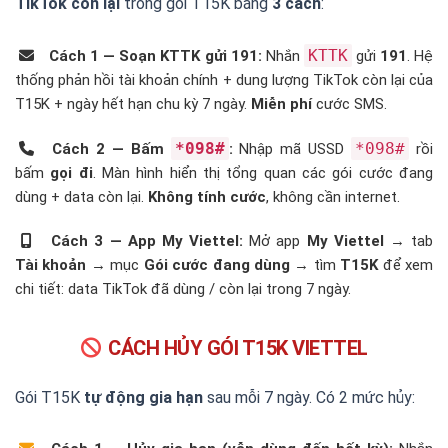
TikTok còn lại
trong gói T15K bằng
3 cách
:
KTTK
Cách 1 — Soạn KTTK gửi 191:
Nhắn
gửi
191
. Hệ
thống phản hồi tài khoản chính + dung lượng TikTok còn lại của
T15K + ngày hết hạn chu kỳ 7 ngày.
Miễn phí
cước SMS.
*098#
*098#
Cách 2 — Bấm
:
Nhập mã USSD
rồi
bấm
gọi đi
. Màn hình hiển thị tổng quan các gói cước đang
dùng + data còn lại.
Không tính cước
, không cần internet.
Cách 3 — App My Viettel:
Mở app
My Viettel
→ tab
Tài khoản
→ mục
Gói cước đang dùng
→ tìm
T15K
để xem
chi tiết: data TikTok đã dùng / còn lại trong 7 ngày.
CÁCH HỦY GÓI T15K VIETTEL
Gói T15K
tự động gia hạn
sau mỗi 7 ngày. Có 2 mức hủy: