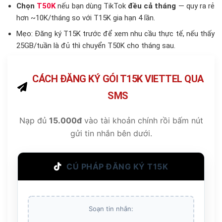
Chọn
T50K
nếu bạn dùng TikTok
đều cả tháng
— quy ra rẻ
hơn ~10K/tháng so với T15K gia hạn 4 lần.
Mẹo: Đăng ký T15K trước để xem nhu cầu thực tế, nếu thấy
25GB/tuần là đủ thì chuyển T50K cho tháng sau.
CÁCH ĐĂNG KÝ GÓI T15K VIETTEL QUA
SMS
Nạp đủ
15.000đ
vào tài khoản chính rồi bấm nút
gửi tin nhắn bên dưới.
CÚ PHÁP ĐĂNG KÝ T15K
Soạn tin nhắn: