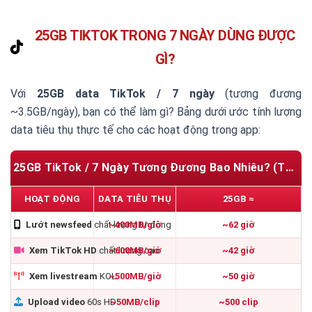
25GB TIKTOK TRONG 7 NGÀY DÙNG ĐƯỢC
GÌ?
Với
25GB data TikTok / 7 ngày
(tương đương
~3.5GB/ngày), bạn có thể làm gì? Bảng dưới ước tính lượng
data tiêu thụ thực tế cho các hoạt động trong app:
25GB TikTok / 7 Ngày Tương Đương Bao Nhiêu? (Tham Khảo)
HOẠT ĐỘNG
DATA TIÊU THỤ
25GB ≈
Lướt newsfeed
chất lượng tự động
~400MB/giờ
~62 giờ
Xem TikTok HD
chất lượng cao
~600MB/giờ
~42 giờ
Xem livestream
KOL
~500MB/giờ
~50 giờ
Upload video
60s HD
~50MB/clip
~500 clip