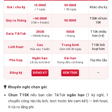
15.000đ
50.000đ
Giá / chu kỳ
Khác chu kỳ
/ 7 ngày
/ 30 ngày
~60.000đ
T50K rẻ hơn
Quy ra tháng
50.000đ
10K
(15K × 4 tuần)
25GB
50GB
T15K nhiều
Data TikTok
hơn (×4)
~100GB/tháng
/ tháng
Cao
Trung bình
T15K linh
Linh hoạt
hoạt hơn
Hủy sau 1 tuần
Cam kết 30 ngày
Ngắn hạn
Dài hạn
Phù hợp
Tùy nhu cầu
Lễ/du lịch/test
Dùng đều cả tháng
Đăng ký
—
ĐĂNG KÝ
XEM T50K
Khuyến nghị chọn gói:
Chọn T15K
nếu bạn cần TikTok
ngắn hạn
(1 kỳ nghỉ, 1
chuyến công tác/du lịch, test trước khi cam kết) — linh hoạt,
ít rủi ro lãng phí.