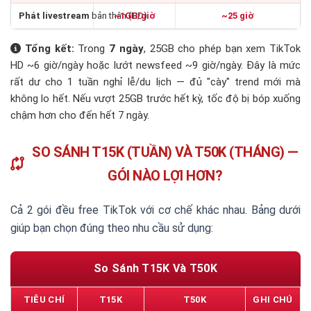
Phát livestream
bản thân (HD)
~1GB/giờ
~25 giờ
Tổng kết:
Trong
7 ngày
, 25GB cho phép bạn xem TikTok
HD ~6 giờ/ngày hoặc lướt newsfeed ~9 giờ/ngày. Đây là mức
rất dư cho 1 tuần nghỉ lễ/du lịch — đủ "cày" trend mới mà
không lo hết. Nếu vượt 25GB trước hết kỳ, tốc độ bị bóp xuống
chậm hơn cho đến hết 7 ngày.
SO SÁNH T15K (TUẦN) VÀ T50K (THÁNG) —
GÓI NÀO LỢI HƠN?
Cả 2 gói đều free TikTok với cơ chế khác nhau. Bảng dưới
giúp bạn chọn đúng theo nhu cầu sử dụng:
So Sánh T15K Và T50K
TIÊU CHÍ
T15K
T50K
GHI CHÚ