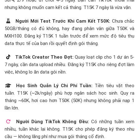
30/4, 2/9 hoặc đi chơi 4-5 ngày. Bạn cần TikTok thoải mái
nhưng không muốn cam kết cả tháng. T15K 7 ngày là vừa vặn.
Người Mới Test Trước Khi Cam Kết T50K:
Chưa chắc
50GB/tháng có đủ không, hay đang phân vân giữa T50K và
MXH100. Đăng ký T15K 1 tuần trước để xem mức độ tiêu thụ
data thực tế của bạn rồi quyết định gói tháng.
TikTok Creator Theo Đợt:
Quay loạt clip cho 1 dự án 5-
7 ngày, cần data upload nhiều. Đăng ký T15K cho riêng đợt làm
việc, không lo ăn data gói nền.
Học Sinh Quản Lý Chi Phí Tuần:
Tiền tiêu vặt theo
tuần. T15K (~2k/ngày) phù hợp ngân sách học sinh. Quy ra
tháng ~60K, hơi cao hơn T50K (50K) nhưng không phải nạp 1
lần lớn.
Người Dùng TikTok Không Đều:
Có những tuần xem
nhiều, tuần khác lại không. T15K cho phép đăng ký theo nhu
cầu — không lãng phí như mua gói tháng cố định.