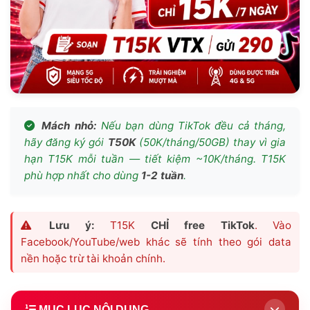
Mách nhỏ:
Nếu bạn dùng TikTok đều cả tháng,
hãy đăng ký gói
T50K
(50K/tháng/50GB) thay vì gia
hạn T15K mỗi tuần — tiết kiệm ~10K/tháng. T15K
phù hợp nhất cho dùng
1-2 tuần
.
Lưu ý:
T15K
CHỈ free TikTok
. Vào
Facebook/YouTube/web khác sẽ tính theo gói data
nền hoặc trừ tài khoản chính.
MỤC LỤC NỘI DUNG