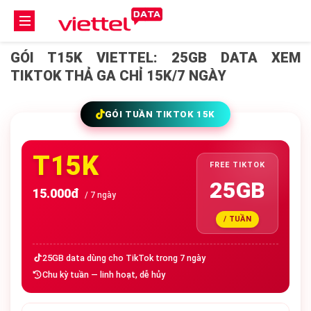
GÓI T15K VIETTEL: 25GB DATA XEM
TIKTOK THẢ GA CHỈ 15K/7 NGÀY
GÓI TUẦN TIKTOK 15K
T15K
FREE TIKTOK
25GB
15.000đ
/ 7 ngày
/ TUẦN
25GB data dùng cho TikTok trong 7 ngày
Chu kỳ tuần — linh hoạt, dễ hủy