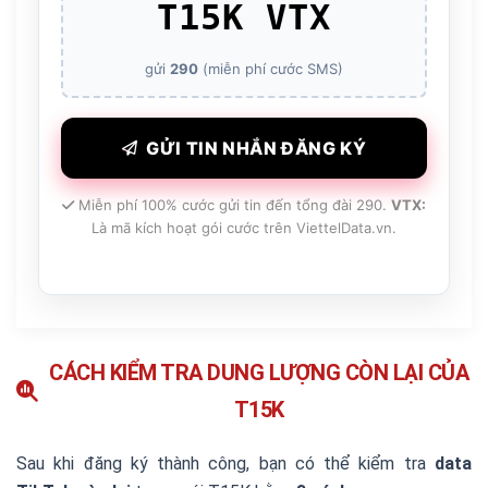
T15K VTX
gửi
290
(miễn phí cước SMS)
GỬI TIN NHẮN ĐĂNG KÝ
Miễn phí 100% cước gửi tin đến tổng đài 290.
VTX:
Là mã kích hoạt gói cước trên ViettelData.vn.
CÁCH KIỂM TRA DUNG LƯỢNG CÒN LẠI CỦA
T15K
Sau khi đăng ký thành công, bạn có thể kiểm tra
data