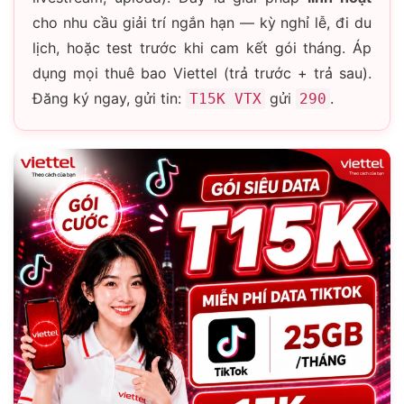
cho nhu cầu giải trí ngắn hạn — kỳ nghỉ lễ, đi du
lịch, hoặc test trước khi cam kết gói tháng. Áp
dụng mọi thuê bao Viettel (trả trước + trả sau).
Đăng ký ngay, gửi tin:
gửi
.
T15K VTX
290