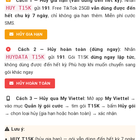
Cách 1 — Hủy gia hạn (vẫn dùng đến hết kỳ):
Nhắn
HUY T15K
gửi
191
. Free TikTok 25GB
vẫn dùng được đến
hết chu kỳ 7 ngày
, chỉ không gia hạn thêm. Miễn phí cước
SMS.
HỦY GIA HẠN
Cách 2 — Hủy hoàn toàn (dừng ngay):
Nhắn
HUYDATA T15K
gửi
191
. Gói T15K
dừng ngay lập tức
,
không dùng được đến hết kỳ. Phù hợp khi muốn chuyển sang
gói khác ngay.
HỦY HOÀN TOÀN
Cách 3 — Hủy qua My Viettel:
Mở app
My Viettel
→
vào mục
Quản lý gói cước
→ tìm gói
T15K
→ bấm
Hủy gói
→ chọn loại hủy (gia hạn hoặc hoàn toàn) → xác nhận.
Lưu ý:
HUY T15K
(hủy gia hạn) — gói vẫn dùng đến hết kỳ 7 ngày,