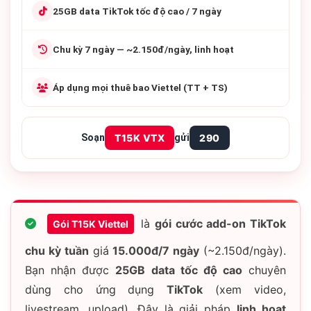
25GB data TikTok
tốc độ cao / 7 ngày
Chu kỳ 7 ngày
— ~2.150đ/ngày, linh hoạt
Áp dụng
mọi thuê bao
Viettel (TT + TS)
Soạn
T15K VTX
gửi
290
là
gói cước add-on TikTok
Gói T15K Viettel
chu kỳ tuần
giá
15.000đ/7 ngày
(~2.150đ/ngày).
Bạn nhận được
25GB data tốc độ cao
chuyên
dùng cho ứng dụng
TikTok
(xem video,
livestream, upload). Đây là giải pháp
linh hoạt