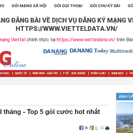
BO
GÓI MẠNG XÃ HỘI
GÓI GỌI THOẠI
GÓI CHU KỲ DÀI
GÓ
NG ĐĂNG BÀI VỀ DỊCH VỤ ĐĂNG KÝ MẠNG V
HTTPS://WWW.VIETTELDATA.VN/
mạng Viettel
chính thức tại
https://www.vietteldata.vn/
trên Bá