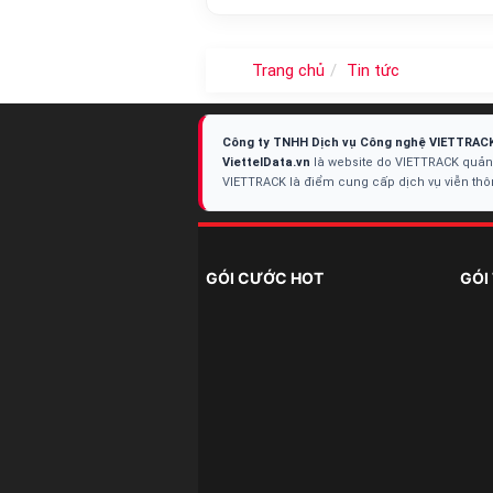
Trang chủ
Tin tức
Công ty TNHH Dịch vụ Công nghệ VIETTRAC
ViettelData.vn
là website do VIETTRACK quản 
VIETTRACK là điểm cung cấp dịch vụ viễn th
GÓI CƯỚC HOT
GÓI