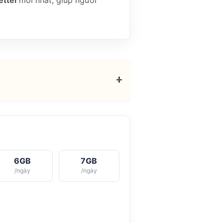
ettel
mới nhất, giúp người
+
6GB
7GB
/ngày
/ngày