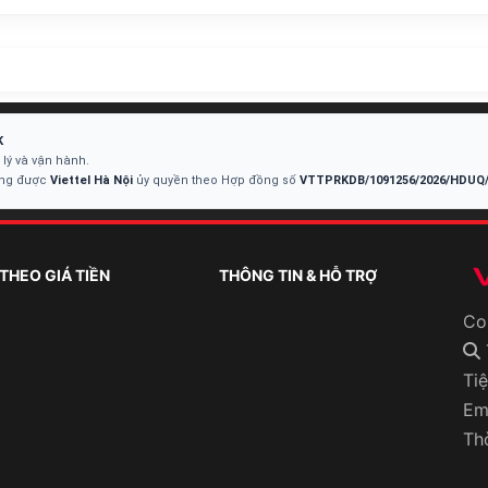
K
lý và vận hành.
ông được
Viettel Hà Nội
ủy quyền theo Hợp đồng số
VTTPRKDB/1091256/2026/HDUQ
 THEO GIÁ TIỀN
THÔNG TIN & HỖ TRỢ
Co
Ti
Em
Th