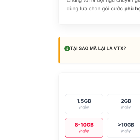
Chúng tôi là đội ngũ chuyên g
dùng lựa chọn gói cước
phù hợ
TẠI SAO MÃ LẠI LÀ
VTX
?
1.5GB
2GB
/ngày
/ngày
8-10GB
>10GB
/ngày
/ngày