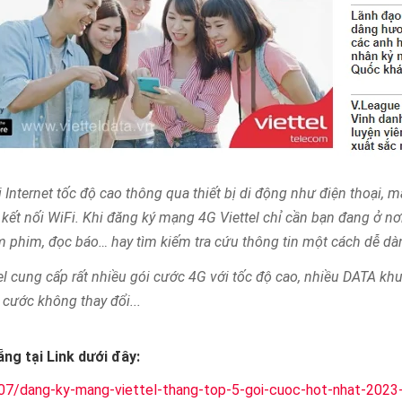
 Internet tốc độ cao thông qua thiết bị di động như điện thoại, m
kết nối WiFi. Khi đăng ký mạng 4G Viettel chỉ cần bạn đang ở n
xem phim, đọc báo… hay tìm kiếm tra cứu thông tin một cách dễ dà
 cung cấp rất nhiều gói cước 4G với tốc độ cao, nhiều DATA khu
 cước không thay đổi...
ẵng tại Link dưới đây:
307/dang-ky-mang-viettel-thang-top-5-goi-cuoc-hot-nhat-202