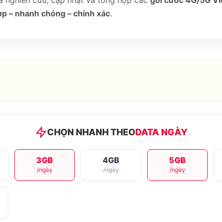
ia nghiên cứu, cập nhật và tổng hợp các
gói cước 4G/5G Vi
p – nhanh chóng – chính xác
.
CHỌN NHANH THEO
DATA NGÀY
3GB
4GB
5GB
/ngày
/ngày
/ngày