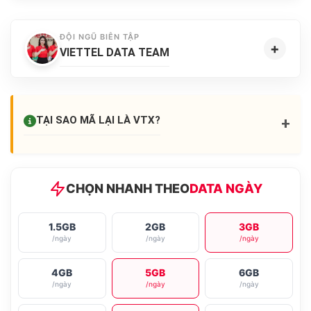
ĐỘI NGŨ BIÊN TẬP
+
VIETTEL DATA TEAM
TẠI SAO MÃ LẠI LÀ
VTX
?
+
CHỌN NHANH THEO
DATA NGÀY
1.5GB
2GB
3GB
/ngày
/ngày
/ngày
4GB
5GB
6GB
/ngày
/ngày
/ngày