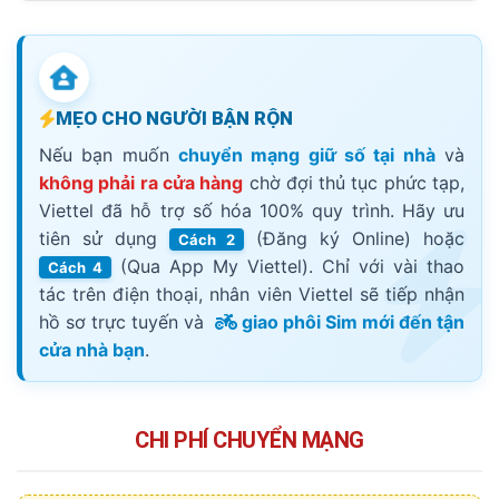
MẸO CHO NGƯỜI BẬN RỘN
Nếu bạn muốn
chuyển mạng giữ số tại nhà
và
không phải ra cửa hàng
chờ đợi thủ tục phức tạp,
Viettel đã hỗ trợ số hóa 100% quy trình. Hãy ưu
tiên sử dụng
(Đăng ký Online) hoặc
Cách 2
(Qua App My Viettel). Chỉ với vài thao
Cách 4
tác trên điện thoại, nhân viên Viettel sẽ tiếp nhận
hồ sơ trực tuyến và
giao phôi Sim mới đến tận
cửa nhà bạn
.
CHI PHÍ CHUYỂN MẠNG