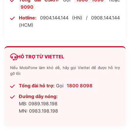
9090
Hotline:
0904.144.144 (HN) / 0908.144.144
(HCM)
HỖ TRỢ TỪ VIETTEL
Nếu MobiFone làm khó dễ, hãy gọi Viettel để được hỗ trợ
gỡ lỗi:
Tổng đài hỗ trợ:
Gọi
1800 8098
Đường dây nóng:
MB: 0989.198.198
MN: 0983.198.198