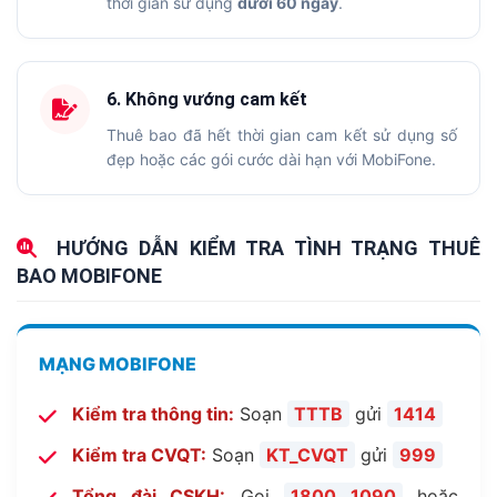
thời gian sử dụng
dưới 60 ngày
.
6. Không vướng cam kết
Thuê bao đã hết thời gian cam kết sử dụng số
đẹp hoặc các gói cước dài hạn với MobiFone.
HƯỚNG DẪN KIỂM TRA TÌNH TRẠNG THUÊ
BAO MOBIFONE
MẠNG MOBIFONE
Kiểm tra thông tin:
Soạn
TTTB
gửi
1414
Kiểm tra CVQT:
Soạn
KT_CVQT
gửi
999
Tổng đài CSKH:
Gọi
1800 1090
hoặc