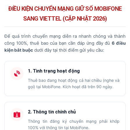
2.
Điều kiện chuyển mạng
ĐIỀU KIỆN CHUYỂN MẠNG GIỮ SỐ MOBIFONE
SANG VIETTEL (CẬP NHẬT 2026)
3.
Cách kiểm tra thuê bao MobiFone
4.
Quy trình chuyển mạng 6 bước
Để quá trình chuyển mạng diễn ra nhanh chóng và thành
5.
4 cách chuyển mạng nhanh nhất
công 100%, thuê bao của bạn cần đáp ứng đầy đủ
6 điều
kiện bắt buộc
dưới đây tại thời điểm gửi yêu cầu:
6.
Chi phí chuyển mạng
7.
Câu hỏi thường gặp (FAQ)
1. Tình trạng hoạt động
Thuê bao đang hoạt động cả hai chiều (nghe và
gọi) tại MobiFone. Kích hoạt đã trên 90 ngày.
2. Thông tin chính chủ
Thông tin đăng ký chuyển mạng phải khớp
100% với thông tin tại MobiFone.