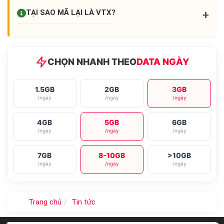
TẠI SAO MÃ LẠI LÀ
VTX
?
+
CHỌN NHANH THEO
DATA NGÀY
1.5GB
2GB
3GB
/ngày
/ngày
/ngày
4GB
5GB
6GB
/ngày
/ngày
/ngày
7GB
8-10GB
>10GB
/ngày
/ngày
/ngày
Trang chủ
Tin tức