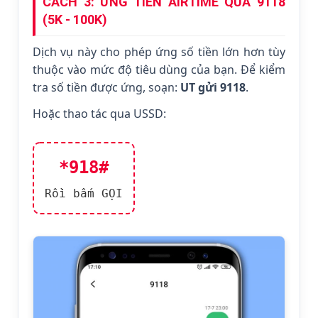
CÁCH 3: ỨNG TIỀN AIRTIME QUA 9118
(5K - 100K)
Dịch vụ này cho phép ứng số tiền lớn hơn tùy
thuộc vào mức độ tiêu dùng của bạn. Để kiểm
tra số tiền được ứng, soạn:
UT gửi 9118
.
Hoặc thao tác qua USSD:
*918#
Rồi bấm GỌI