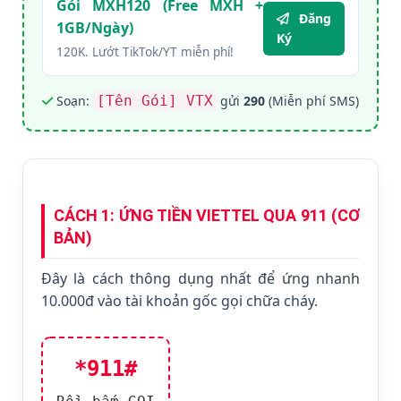
Gói MXH120 (Free MXH +
Đăng
1GB/Ngày)
Ký
120K. Lướt TikTok/YT miễn phí!
Soạn:
[Tên Gói] VTX
gửi
290
(Miễn phí SMS)
CÁCH 1: ỨNG TIỀN VIETTEL QUA 911 (CƠ
BẢN)
Đây là cách thông dụng nhất để ứng nhanh
10.000đ vào tài khoản gốc gọi chữa cháy.
*911#