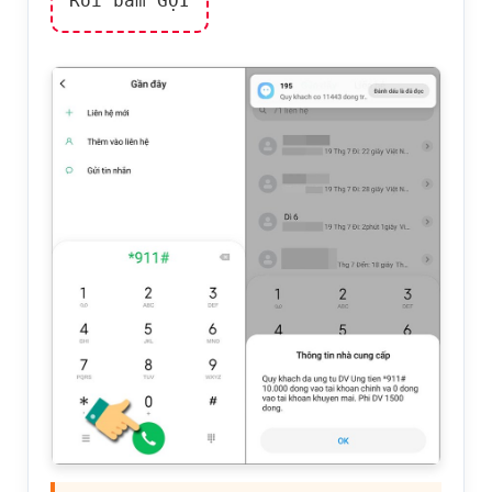
Rồi bấm GỌI