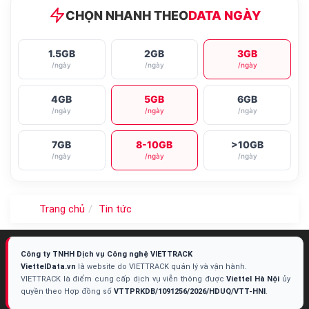
CHỌN NHANH THEO
DATA NGÀY
1.5GB
2GB
3GB
/ngày
/ngày
/ngày
4GB
5GB
6GB
/ngày
/ngày
/ngày
7GB
8-10GB
>10GB
/ngày
/ngày
/ngày
Trang chủ
Tin tức
Công ty TNHH Dịch vụ Công nghệ VIETTRACK
ViettelData.vn
là website do VIETTRACK quản lý và vận hành.
VIETTRACK là điểm cung cấp dịch vụ viễn thông được
Viettel Hà Nội
ủy
quyền theo Hợp đồng số
VTTPRKDB/1091256/2026/HDUQ/VTT-HNI
.