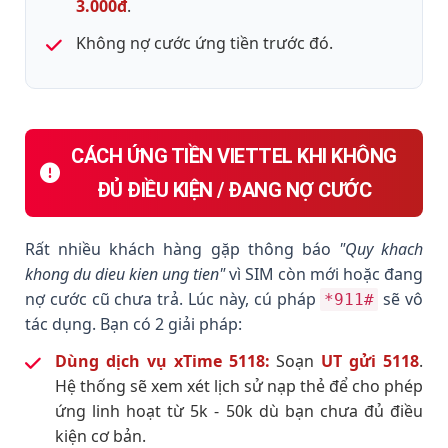
3.000đ
.
Không nợ cước ứng tiền trước đó.
CÁCH ỨNG TIỀN VIETTEL KHI KHÔNG
ĐỦ ĐIỀU KIỆN / ĐANG NỢ CƯỚC
Rất nhiều khách hàng gặp thông báo
"Quy khach
khong du dieu kien ung tien"
vì SIM còn mới hoặc đang
nợ cước cũ chưa trả. Lúc này, cú pháp
sẽ vô
*911#
tác dụng. Bạn có 2 giải pháp:
Dùng dịch vụ xTime 5118:
Soạn
UT gửi 5118
.
Hệ thống sẽ xem xét lịch sử nạp thẻ để cho phép
ứng linh hoạt từ 5k - 50k dù bạn chưa đủ điều
kiện cơ bản.