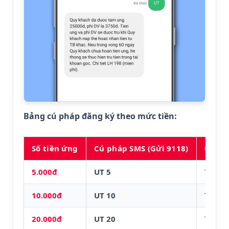
Bảng cú pháp đăng ký theo mức tiền:
Số tiền ứng
Cú pháp SMS (Gửi 9118)
Điều 
5.000đ
UT 5
Tiêu d
10.000đ
UT 10
Tiêu d
20.000đ
UT 20
Tiêu d