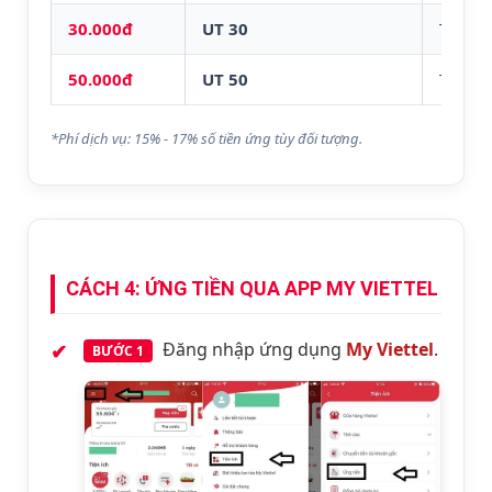
30.000đ
UT 30
Tiêu d
50.000đ
UT 50
Tiêu d
*Phí dịch vụ: 15% - 17% số tiền ứng tùy đối tượng.
CÁCH 4: ỨNG TIỀN QUA APP MY VIETTEL
Đăng nhập ứng dụng
My Viettel
.
BƯỚC 1