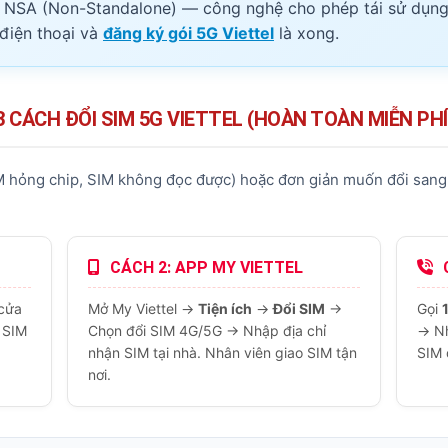
 5G NSA (Non-Standalone) — công nghệ cho phép tái sử dụng
điện thoại và
đăng ký gói 5G Viettel
là xong.
3 CÁCH ĐỔI SIM 5G VIETTEL (HOÀN TOÀN MIỄN PHÍ
 hỏng chip, SIM không đọc được) hoặc đơn giản muốn đổi sang p
CÁCH 2: APP MY VIETTEL
C
cửa
Mở My Viettel →
Tiện ích
→
Đổi SIM
→
Gọi
i SIM
Chọn đổi SIM 4G/5G → Nhập địa chỉ
→ Nh
nhận SIM tại nhà. Nhân viên giao SIM tận
SIM 
nơi.