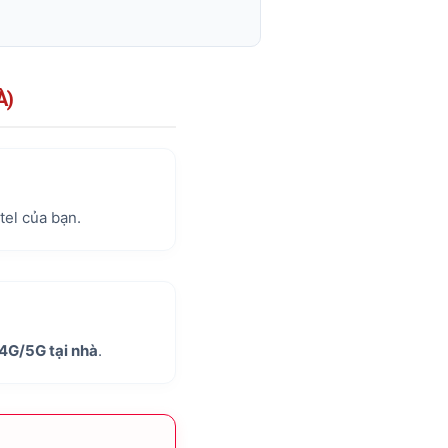
À)
tel của bạn.
 4G/5G tại nhà
.