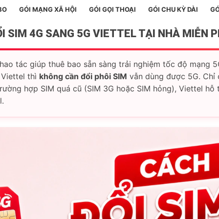
BO
GÓI MẠNG XÃ HỘI
GÓI GỌI THOẠI
GÓI CHU KỲ DÀI
GÓ
I SIM 4G SANG 5G VIETTEL TẠI NHÀ MIỄN PH
thao tác giúp thuê bao sẵn sàng trải nghiệm tốc độ mạng 5
Viettel thì
không cần đổi phôi SIM
vẫn dùng được 5G. Chỉ c
rường hợp SIM quá cũ (SIM 3G hoặc SIM hỏng), Viettel hỗ 
l.