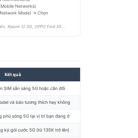
Mobile Networks)
Network Mode) → Chọn
ên, Xiaomi 12 5G, OPPO Find X5...
G
Kết quả
n SIM sẵn sàng 5G hoặc cần đổi
odel và báo tương thích hay không
g phủ sóng 5G tại vị trí bạn đang ở
g ký gói cước 5G (từ 135K trở lên)