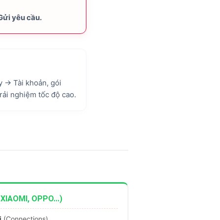
Gửi yêu cầu
.
y → Tài khoản, gói
rải nghiệm tốc độ cao.
IAOMI, OPPO...)
i
(Connections)