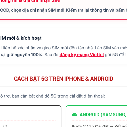
hông tin & địa chỉ nhận SIM
CCCD, chọn địa chỉ nhận SIM mới. Kiểm tra lại thông tin và bấm
IM mới & kích hoạt
l liên hệ xác nhận và giao SIM mới đến tận nhà. Lắp SIM vào má
hoại
giữ nguyên 100%
. Sau đó
đăng ký mạng Viettel
gói 5G để t
CÁCH BẬT 5G TRÊN IPHONE & ANDROID
 trợ, bạn cần bật chế độ 5G trong cài đặt điện thoại:
ANDROID (SAMSUNG, X
ular)
Bước 1:
Vào
Cài đặt
→
Kết nố