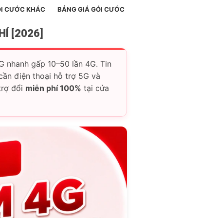
I CƯỚC KHÁC
BẢNG GIÁ GÓI CƯỚC
Í [2026]
G nhanh gấp 10–50 lần 4G. Tin
ần điện thoại hỗ trợ 5G và
trợ đổi
miễn phí 100%
tại cửa