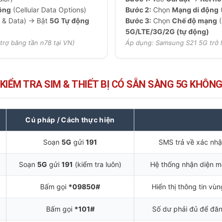
động
(Cellular Data Options)
Bước 2:
Chọn
Mạng di động
(
 & Data) → Bật
5G Tự động
Bước 3:
Chọn
Chế độ mạng
(
5G/LTE/3G/2G (tự động)
trợ băng tần n78 tại VN)
Áp dụng: Samsung S21 5G trở l
KIỂM TRA SIM & THIẾT BỊ CÓ SẴN SÀNG 5G KHÔN
Cú pháp / Cách thực hiện
Soạn
5G
gửi
191
SMS trả về xác nhậ
Soạn
5G
gửi
191
(kiểm tra luôn)
Hệ thống nhận diện m
Bấm gọi
*09850#
Hiển thị thông tin vùn
Bấm gọi
*101#
Số dư phải đủ để đăn