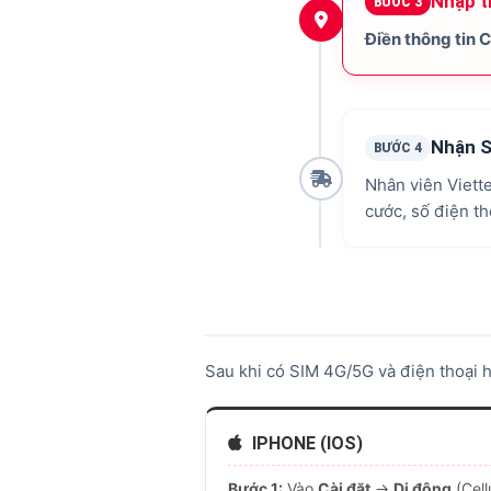
Nhập t
BƯỚC 3
Điền thông tin 
Nhận S
BƯỚC 4
Nhân viên Viette
cước, số điện t
Sau khi có SIM 4G/5G và điện thoại hỗ
IPHONE (IOS)
Bước 1:
Vào
Cài đặt
→
Di động
(Cell