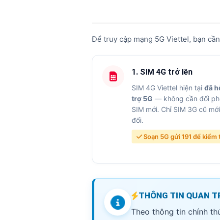
2.
3 điều kiện sử dụng 5G Viettel
3.
3 cách đổi SIM 5G Viettel (miễn
Để truy cập mạng 5G Viettel, bạn cầ
4.
Hướng dẫn đổi SIM qua My Vie
5.
Cách bật 5G trên iPhone & An
1. SIM 4G trở lên
6.
Kiểm tra SIM & thiết bị có sẵn
SIM 4G Viettel hiện tại
đã h
trợ 5G
— không cần đổi ph
7.
Gói cước 5G Viettel khuyên d
SIM mới. Chỉ SIM 3G cũ mớ
8.
Câu hỏi thường gặp (FAQ)
đổi.
Soạn 5G gửi 191 để kiểm 
THÔNG TIN QUAN 
Theo thông tin chính th