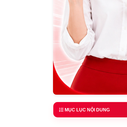
MỤC LỤC NỘI DUNG
1.
SIM 4G có cần đổi sang 5G k