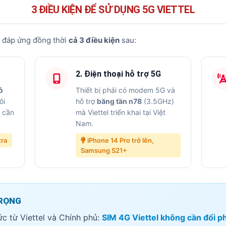
3 ĐIỀU KIỆN ĐỂ SỬ DỤNG 5G VIETTEL
 phí)
n đáp ứng đồng thời
cả 3 điều kiện
sau:
ttel
droid
2. Điện thoại hỗ trợ 5G
 sàng 5G
ỗ
Thiết bị phải có modem 5G và
ôi
hỗ trợ
băng tần n78
(3.5GHz)
ùng
i cần
mà Viettel triển khai tại Việt
Nam.
tra
iPhone 14 Pro trở lên,
Samsung S21+
TRỌNG
ức từ Viettel và Chính phủ:
SIM 4G Viettel không cần đổi p