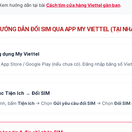
 Xem hướng dẫn tại bài
Cách tìm cửa hàng Viettel gần bạn
.
ƯỚNG DẪN ĐỔI SIM QUA APP MY VIETTEL (TẠI NH
 dụng My Viettel
ừ App Store / Google Play (nếu chưa có). Đăng nhập bằng số Viet
c Tiện ích → Đổi SIM
ính, bấm
Tiện ích
→ Chọn
Gửi yêu cầu đổi SIM
→ Chọn
Đổi SIM