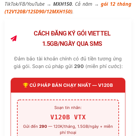
TikTok/FB/YouTube →
MXH150
. Cả năm →
gói 12 tháng
(12V120B/12SD90/12MXH150)
.
CÁCH ĐĂNG KÝ GÓI VIETTEL
1.5GB/NGÀY QUA SMS
Đảm bảo tài khoản chính có đủ tiền tương ứng
giá gói. Soạn cú pháp gửi
290
(miễn phí cước):
CÚ PHÁP BÁN CHẠY NHẤT — V120B
Soạn tin nhắn:
V120B VTX
Gửi đến
290
— 120K/tháng, 1.5GB/ngày + miễn
phí thoại