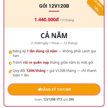
GÓI 12V120B
T
N
1.440.000đ
/12 tháng
CẢ NĂM
(1.5GB/ngày + thoại — 12 tháng)
Đăng ký
1 lần dùng cả năm
— không phải canh gia
hạn
Tránh
rủi ro quên nạp
tháng giữa năm bị mất gói
Quy đổi
120K/tháng
= giá V120B tháng — chỉ thanh
toán 1 lần
ĐĂNG KÝ 12V120B
Soạn:
12V120B VTX
gửi
290