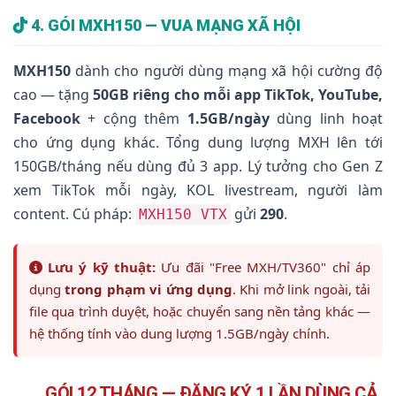
4. GÓI MXH150 — VUA MẠNG XÃ HỘI
MXH150
dành cho người dùng mạng xã hội cường độ
cao — tặng
50GB riêng cho mỗi app TikTok, YouTube,
Facebook
+ cộng thêm
1.5GB/ngày
dùng linh hoạt
cho ứng dụng khác. Tổng dung lượng MXH lên tới
150GB/tháng nếu dùng đủ 3 app. Lý tưởng cho Gen Z
xem TikTok mỗi ngày, KOL livestream, người làm
content. Cú pháp:
gửi
290
.
MXH150 VTX
Lưu ý kỹ thuật:
Ưu đãi "Free MXH/TV360" chỉ áp
dụng
trong phạm vi ứng dụng
. Khi mở link ngoài, tải
file qua trình duyệt, hoặc chuyển sang nền tảng khác —
hệ thống tính vào dung lượng 1.5GB/ngày chính.
GÓI 12 THÁNG — ĐĂNG KÝ 1 LẦN DÙNG CẢ