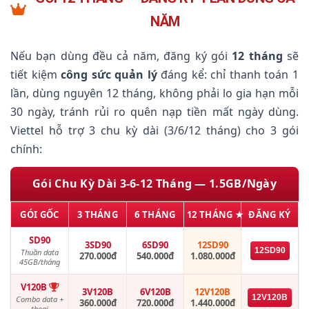
NĂM
Nếu bạn dùng đều cả năm, đăng ký gói
12 tháng
sẽ
tiết kiệm
công sức quản lý
đáng kể: chỉ thanh toán 1
lần, dùng nguyên 12 tháng, không phải lo gia hạn mỗi
30 ngày, tránh rủi ro quên nạp tiền mất ngày dùng.
Viettel hỗ trợ 3 chu kỳ dài (3/6/12 tháng) cho 3 gói
chính:
Gói Chu Kỳ Dài 3-6-12 Tháng — 1.5GB/Ngày
GÓI GỐC
3 THÁNG
6 THÁNG
12 THÁNG ★
ĐĂNG KÝ
SD90
3SD90
6SD90
12SD90
12SD90
Thuần data
270.000đ
540.000đ
1.080.000đ
45GB/tháng
V120B
3V120B
6V120B
12V120B
12V120B
Combo data +
360.000đ
720.000đ
1.440.000đ
thoại