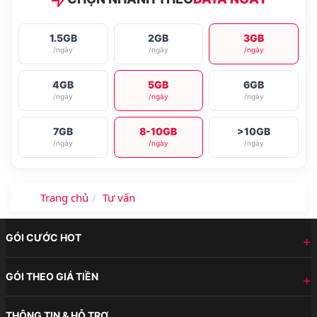
1.5GB
2GB
3GB
/ngày
/ngày
/ngày
4GB
5GB
6GB
/ngày
/ngày
/ngày
7GB
8-10GB
>10GB
/ngày
/ngày
/ngày
Trang chủ
Tư vấn
GÓI CƯỚC HOT
GÓI THEO GIÁ TIỀN
THÔNG TIN & HỖ TRỢ