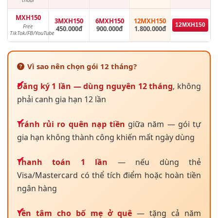
MXH150
3MXH150
6MXH150
12MXH150
12MXH150
Free
450.000đ
900.000đ
1.800.000đ
TikTok/FB/YouTube
Vì sao nên chọn gói 12 tháng?
Đăng ký 1 lần — dùng nguyên 12 tháng
, không
phải canh gia hạn 12 lần
Tránh rủi ro quên nạp tiền
giữa năm — gói tự
gia hạn không thành công khiến mất ngày dùng
Thanh toán 1 lần
— nếu dùng thẻ
Visa/Mastercard có thể tích điểm hoặc hoàn tiền
ngân hàng
Yên tâm cho bố mẹ ở quê
— tặng cả năm