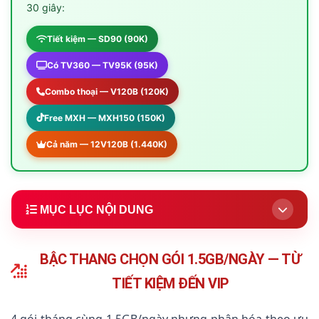
30 giây:
Tiết kiệm — SD90 (90K)
Có TV360 — TV95K (95K)
Combo thoại — V120B (120K)
Free MXH — MXH150 (150K)
Cả năm — 12V120B (1.440K)
MỤC LỤC NỘI DUNG
1.
Bậc Thang Chọn Gói 1.5GB/Ngày Theo Nhu Cầu
(Khuyên dùng)
BẬC THANG CHỌN GÓI 1.5GB/NGÀY — TỪ
2.
Chi Tiết 4 Gói Tháng (SD90/TV95K/V120B/MXH150)
TIẾT KIỆM ĐẾN VIP
3.
Gói 12 Tháng — Đăng Ký 1 Lần Dùng Cả Năm
★