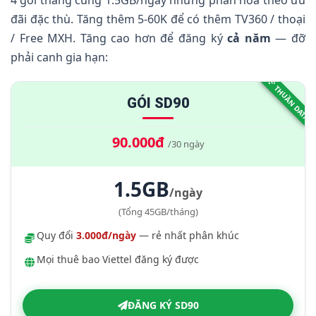
4 gói tháng cùng 1.5GB/ngày nhưng phân hóa theo ưu
4.
So Sánh 4 Gói 1.5GB/Ngày — Chọn Đúng Người
đãi đặc thù. Tăng thêm 5-60K để có thêm TV360 / thoại
Đúng Nhu Cầu
/ Free MXH. Tăng cao hơn để đăng ký
cả năm
— đỡ
5.
Cú Pháp Đăng Ký Qua SMS 290
phải canh gia hạn:
6.
Câu Hỏi Thường Gặp
THUẦN DATA
GÓI SD90
7.
Kết Luận
90.000đ
/30 ngày
1.5GB
/ngày
(Tổng 45GB/tháng)
Quy đổi
3.000đ/ngày
— rẻ nhất phân khúc
Mọi thuê bao Viettel đăng ký được
ĐĂNG KÝ SD90