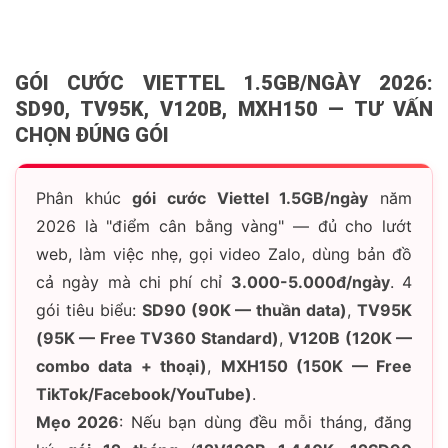
GÓI CƯỚC VIETTEL 1.5GB/NGÀY 2026:
SD90, TV95K, V120B, MXH150 — TƯ VẤN
CHỌN ĐÚNG GÓI
Phân khúc
gói cước Viettel 1.5GB/ngày
năm
2026 là "điểm cân bằng vàng" — đủ cho lướt
web, làm việc nhẹ, gọi video Zalo, dùng bản đồ
cả ngày mà chi phí chỉ
3.000-5.000đ/ngày
. 4
gói tiêu biểu:
SD90 (90K — thuần data)
,
TV95K
(95K — Free TV360 Standard)
,
V120B (120K —
combo data + thoại)
,
MXH150 (150K — Free
TikTok/Facebook/YouTube)
.
Mẹo 2026
: Nếu bạn dùng đều mỗi tháng, đăng