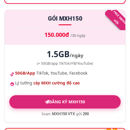
GÓI MXH150
N
H
I
150.000đ
/30 ngày
1.5GB
/ngày
(+ 50GB/app TikTok/FB/YouTube)
50GB/App
TikTok, YouTube, Facebook
Lý tưởng
cày MXH cường độ cao
ĐĂNG KÝ MXH150
Soạn:
MXH150 VTX
gửi
290