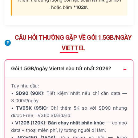
hoặc bấm
*102#
.
CÂU HỎI THƯỜNG GẶP VỀ GÓI 1.5GB/NGÀY
VIETTEL
Gói 1.5GB/ngày Viettel nào tốt nhất 2026?
Tùy nhu cầu:
•
SD90 (90K)
: Tiết kiệm nhất nếu chỉ cần data —
3.000đ/ngày.
•
TV95K (95K)
: Chỉ thêm 5K so với SD90 nhưng
được Free TV360 Standard.
•
V120B (120K)
:
Bán chạy nhất phân khúc
— combo
data + thoại miễn phí, lý tưởng người đi làm.
•
MXH150 (150K)
: Vua mạng xã hội — Free