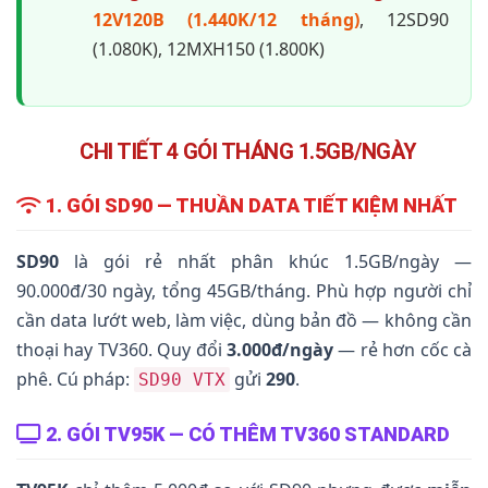
12V120B (1.440K/12 tháng)
, 12SD90
(1.080K), 12MXH150 (1.800K)
CHI TIẾT 4 GÓI THÁNG 1.5GB/NGÀY
1. GÓI SD90 — THUẦN DATA TIẾT KIỆM NHẤT
SD90
là gói rẻ nhất phân khúc 1.5GB/ngày —
90.000đ/30 ngày, tổng 45GB/tháng. Phù hợp người chỉ
cần data lướt web, làm việc, dùng bản đồ — không cần
thoại hay TV360. Quy đổi
3.000đ/ngày
— rẻ hơn cốc cà
phê. Cú pháp:
gửi
290
.
SD90 VTX
2. GÓI TV95K — CÓ THÊM TV360 STANDARD