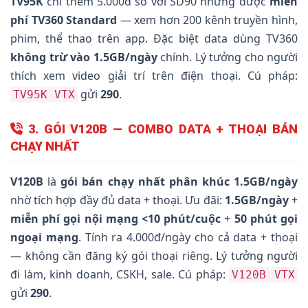
TV95K
chỉ thêm 5.000đ so với SD90 nhưng được
miễn
phí TV360 Standard
— xem hơn 200 kênh truyền hình,
phim, thể thao trên app. Đặc biệt data dùng TV360
không trừ vào 1.5GB/ngày
chính. Lý tưởng cho người
thích xem video giải trí trên điện thoại. Cú pháp:
gửi
290
.
TV95K VTX
3. GÓI V120B — COMBO DATA + THOẠI BÁN
CHẠY NHẤT
V120B
là
gói bán chạy nhất phân khúc 1.5GB/ngày
nhờ tích hợp đầy đủ data + thoại. Ưu đãi:
1.5GB/ngày
+
miễn phí gọi nội mạng <10 phút/cuộc
+
50 phút gọi
ngoại mạng
. Tính ra 4.000đ/ngày cho cả data + thoại
— không cần đăng ký gói thoại riêng. Lý tưởng người
đi làm, kinh doanh, CSKH, sale. Cú pháp:
V120B VTX
gửi
290
.