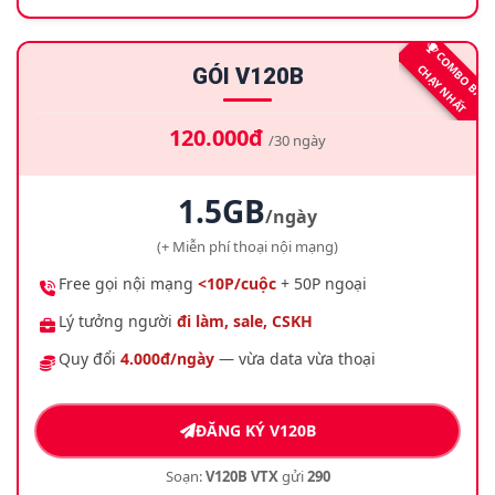
C
O
B
O
B
Á
N
H
Ạ
Y
N
H
Ấ
M
C
T
GÓI V120B
120.000đ
/30 ngày
1.5GB
/ngày
(+ Miễn phí thoại nội mạng)
Free gọi nội mạng
<10P/cuộc
+ 50P ngoại
Lý tưởng người
đi làm, sale, CSKH
Quy đổi
4.000đ/ngày
— vừa data vừa thoại
ĐĂNG KÝ V120B
Soạn:
V120B VTX
gửi
290