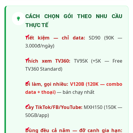
CÁCH CHỌN GÓI THEO NHU CẦU
THỰC TẾ
Tiết kiệm — chỉ data:
SD90 (90K —
3.000đ/ngày)
Thích xem TV360:
TV95K (+5K — Free
TV360 Standard)
Đi làm, gọi nhiều:
V120B (120K — combo
data + thoại)
— bán chạy nhất
Cày TikTok/FB/YouTube:
MXH150 (150K —
50GB/app)
Dùng đều cả năm — đỡ canh gia hạn: