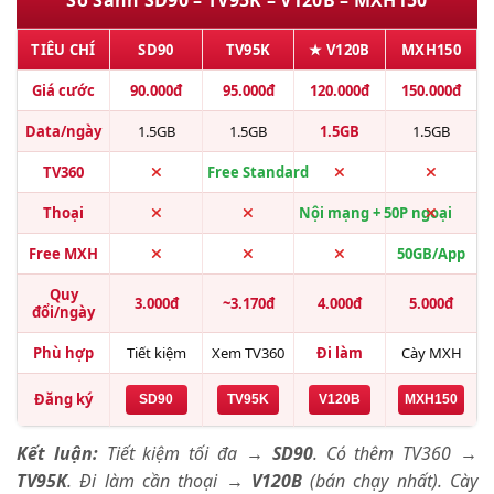
So Sánh SD90 – TV95K – V120B – MXH150
TIÊU CHÍ
SD90
TV95K
★ V120B
MXH150
Giá cước
90.000đ
95.000đ
120.000đ
150.000đ
Data/ngày
1.5GB
1.5GB
1.5GB
1.5GB
TV360
Free Standard
Thoại
Nội mạng + 50P ngoại
Free MXH
50GB/App
Quy
3.000đ
~3.170đ
4.000đ
5.000đ
đổi/ngày
Phù hợp
Tiết kiệm
Xem TV360
Đi làm
Cày MXH
Đăng ký
SD90
TV95K
V120B
MXH150
Kết luận:
Tiết kiệm tối đa →
SD90
. Có thêm TV360 →
TV95K
. Đi làm cần thoại →
V120B
(bán chạy nhất). Cày