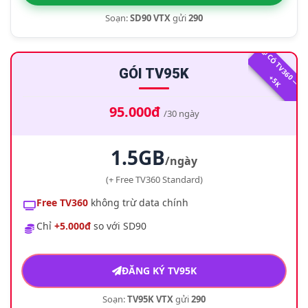
Soạn:
SD90 VTX
gửi
290
GÓI TV95K
0
+
K
95.000đ
/30 ngày
1.5GB
/ngày
(+ Free TV360 Standard)
Free TV360
không trừ data chính
Chỉ
+5.000đ
so với SD90
ĐĂNG KÝ TV95K
Soạn:
TV95K VTX
gửi
290