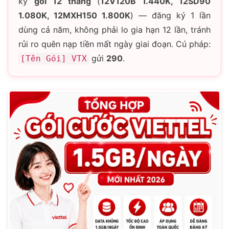
ký
gói 12 tháng
(
12V120B 1.440K, 12SD90
1.080K, 12MXH150 1.800K
) — đăng ký 1 lần
dùng cả năm, không phải lo gia hạn 12 lần, tránh
rủi ro quên nạp tiền mất ngày giai đoạn. Cú pháp:
gửi
290
.
[Tên Gói] VTX