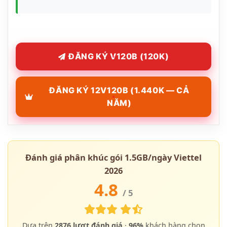
ĐĂNG KÝ V120B (120K)
ĐĂNG KÝ 12V120B (1.440K — CẢ
NĂM)
Đánh giá phân khúc gói 1.5GB/ngày Viettel
2026
4.8
/ 5
Dựa trên
2876
lượt đánh giá
·
96%
khách hàng chọn