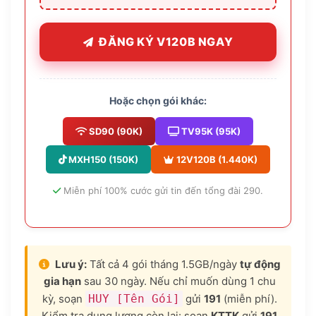
ĐĂNG KÝ V120B NGAY
Hoặc chọn gói khác:
SD90 (90K)
TV95K (95K)
MXH150 (150K)
12V120B (1.440K)
Miễn phí 100% cước gửi tin đến tổng đài 290.
Lưu ý:
Tất cả 4 gói tháng 1.5GB/ngày
tự động
gia hạn
sau 30 ngày. Nếu chỉ muốn dùng 1 chu
kỳ, soạn
HUY [Tên Gói]
gửi
191
(miễn phí).
Kiểm tra dung lượng còn lại: soạn
KTTK
gửi
191