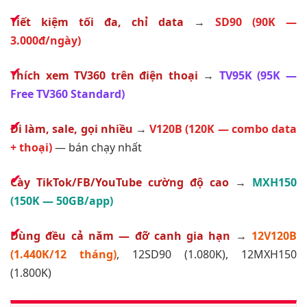
Tiết kiệm tối đa, chỉ data
→
SD90 (90K —
3.000đ/ngày)
Thích xem TV360 trên điện thoại
→
TV95K (95K —
Free TV360 Standard)
Đi làm, sale, gọi nhiều
→
V120B (120K — combo data
+ thoại)
— bán chạy nhất
Cày TikTok/FB/YouTube cường độ cao
→
MXH150
(150K — 50GB/app)
Dùng đều cả năm — đỡ canh gia hạn
→
12V120B
(1.440K/12 tháng)
, 12SD90 (1.080K), 12MXH150
(1.800K)