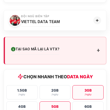
ĐỘI NGŨ BIÊN TẬP
+
VIETTEL DATA TEAM
TẠI SAO MÃ LẠI LÀ
VTX
?
+
CHỌN NHANH THEO
DATA NGÀY
1.5GB
2GB
3GB
/ngày
/ngày
/ngày
4GB
5GB
6GB