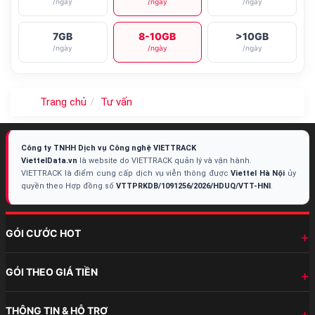
/ngày
/ngày
/ngày
7GB
8-10GB
>10GB
/ngày
/ngày
/ngày
Trang chủ
Tư vấn
Công ty TNHH Dịch vụ Công nghệ VIETTRACK
ViettelData.vn
là website do VIETTRACK quản lý và vận hành.
VIETTRACK là điểm cung cấp dịch vụ viễn thông được
Viettel Hà Nội
ủy
quyền theo Hợp đồng số
VTTPRKDB/1091256/2026/HDUQ/VTT-HNI
.
GÓI CƯỚC HOT
GÓI THEO GIÁ TIỀN
THÔNG TIN & HỖ TRỢ