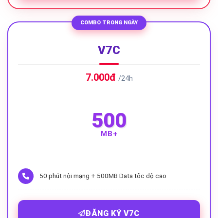
COMBO TRONG NGÀY
V7C
7.000đ
/24h
500
MB+
50 phút nội mạng + 500MB Data tốc độ cao
ĐĂNG KÝ V7C