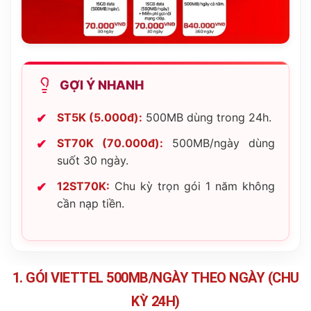
GỢI Ý NHANH
ST5K (5.000đ):
500MB dùng trong 24h.
ST70K (70.000đ):
500MB/ngày dùng
suốt 30 ngày.
12ST70K:
Chu kỳ trọn gói 1 năm không
cần nạp tiền.
1. GÓI VIETTEL 500MB/NGÀY THEO NGÀY (CHU
KỲ 24H)