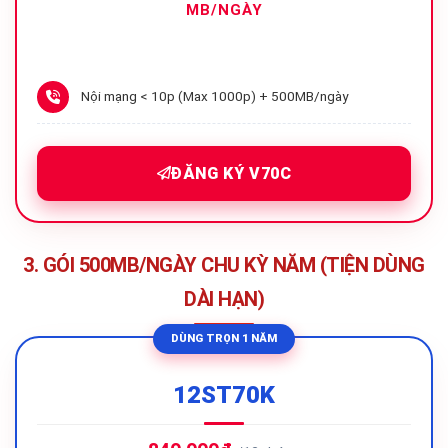
MB/NGÀY
Nội mạng < 10p (Max 1000p) + 500MB/ngày
ĐĂNG KÝ V70C
3. GÓI 500MB/NGÀY CHU KỲ NĂM (TIỆN DÙNG
DÀI HẠN)
DÙNG TRỌN 1 NĂM
12ST70K