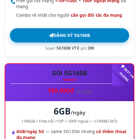
Free gọi nội mạng
<10P/cuộc
+
100P ngoại mạng
đa
mạng
Combo rẻ nhất cho người
cần gọi đối tác đa mạng
ĐĂNG KÝ 5G160B
Soạn:
5G160B VTX
gửi
290
B
E
S
V
Ă
N
H
Ò
N
GÓI 5G180B
T
P
G
180.000đ
/30 ngày
6GB
/ngày
(180GB + Free nội <10P + 100P ngoại — COMBO ĐỦ)
6GB/ngày 5G
— same 5G135N nhưng
có thêm thoại
đa mạng