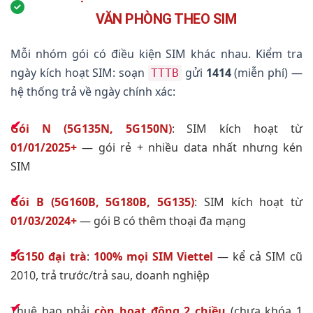
VĂN PHÒNG THEO SIM
Mỗi nhóm gói có điều kiện SIM khác nhau. Kiểm tra
ngày kích hoạt SIM: soạn
gửi
1414
(miễn phí) —
TTTB
hệ thống trả về ngày chính xác:
Gói N (5G135N, 5G150N)
: SIM kích hoạt từ
01/01/2025+
— gói rẻ + nhiều data nhất nhưng kén
SIM
Gói B (5G160B, 5G180B, 5G135)
: SIM kích hoạt từ
01/03/2024+
— gói B có thêm thoại đa mạng
5G150 đại trà
:
100% mọi SIM Viettel
— kể cả SIM cũ
2010, trả trước/trả sau, doanh nghiệp
Thuê bao phải
còn hoạt động 2 chiều
(chưa khóa 1