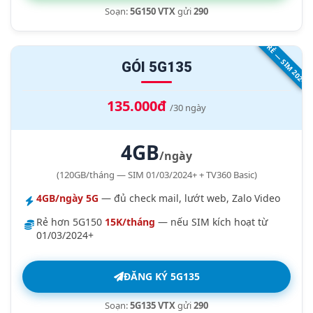
Soạn:
5G150 VTX
gửi
290
RẺ — SIM 2024+
GÓI 5G135
135.000đ
/30 ngày
4GB
/ngày
(120GB/tháng — SIM 01/03/2024+ + TV360 Basic)
4GB/ngày 5G
— đủ check mail, lướt web, Zalo Video
Rẻ hơn 5G150
15K/tháng
— nếu SIM kích hoạt từ
01/03/2024+
ĐĂNG KÝ 5G135
Soạn:
5G135 VTX
gửi
290