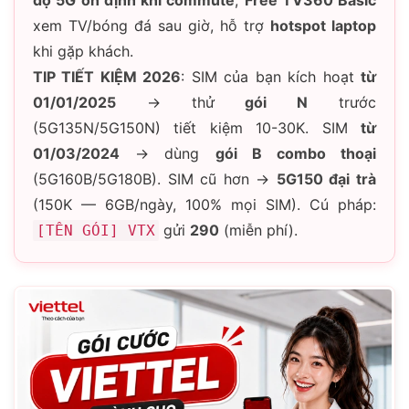
độ 5G ổn định khi commute
,
Free TV360 Basic
xem TV/bóng đá sau giờ, hỗ trợ
hotspot laptop
khi gặp khách.
TIP TIẾT KIỆM 2026
: SIM của bạn kích hoạt
từ
01/01/2025
→ thử
gói N
trước
(5G135N/5G150N) tiết kiệm 10-30K. SIM
từ
01/03/2024
→ dùng
gói B combo thoại
(5G160B/5G180B). SIM cũ hơn →
5G150 đại trà
(150K — 6GB/ngày, 100% mọi SIM). Cú pháp:
gửi
290
(miễn phí).
[TÊN GÓI] VTX