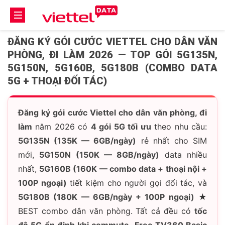
ĐĂNG KÝ GÓI CƯỚC VIETTEL CHO DÂN VĂN
PHÒNG, ĐI LÀM 2026 — TOP GÓI 5G135N,
5G150N, 5G160B, 5G180B (COMBO DATA
5G + THOẠI ĐỐI TÁC)
Đăng ký gói cước Viettel cho dân văn phòng, đi
làm
năm 2026 có
4 gói 5G tối ưu
theo nhu cầu:
5G135N (135K — 6GB/ngày)
rẻ nhất cho SIM
mới,
5G150N (150K — 8GB/ngày)
data nhiều
nhất,
5G160B (160K — combo data + thoại nội +
100P ngoại)
tiết kiệm cho người gọi đối tác, và
5G180B (180K — 6GB/ngày + 100P ngoại)
★
BEST combo dân văn phòng. Tất cả đều có
tốc