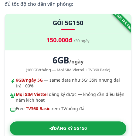
đủ tốc độ cho dân văn phòng:
ĐẠI TRÀ 100%
GÓI 5G150
150.000đ
/30 ngày
6GB
/ngày
(180GB/tháng — Mọi SIM Viettel + TV360 Basic)
6GB/ngày 5G
— same data như 5G135N nhưng đại
trà 100%
Mọi SIM Viettel
đăng ký được — không cần điều kiện
năm kích hoạt
Free
TV360 Basic
xem TV/bóng đá
ĐĂNG KÝ 5G150