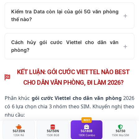
Kiểm tra Data còn lại của gói 5G văn phòng
thế nào?
Cách hủy gói cước Viettel cho dân văn
phòng?
KẾT LUẬN: GÓI CƯỚC VIETTEL NÀO BEST
CHO DÂN VĂN PHÒNG, ĐI LÀM 2026?
Phân khúc
gói cước Viettel cho dân văn phòng
2026
có 6 lựa chọn chia 3 nhóm theo SIM. Khuyến nghị theo
nhu cầu:
BEST
SIM mới 2025+ — không gọi nhiều, chỉ data
→
5G135N
5G150N
5G180B
5G150
135K Rẻ
150K 8GB
180K Combo
150K Mọi SIM