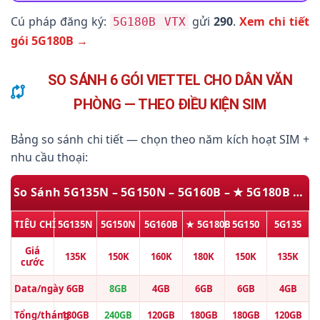
Cú pháp đăng ký:
gửi
290
.
Xem chi tiết
5G180B VTX
gói 5G180B →
SO SÁNH 6 GÓI VIETTEL CHO DÂN VĂN
PHÒNG — THEO ĐIỀU KIỆN SIM
Bảng so sánh chi tiết — chọn theo năm kích hoạt SIM +
nhu cầu thoại:
So Sánh 5G135N – 5G150N – 5G160B – ★ 5G180B – 5G150 – 5G135
TIÊU CHÍ
5G135N
5G150N
5G160B
★ 5G180B
5G150
5G135
Giá
135K
150K
160K
180K
150K
135K
cước
Data/ngày
6GB
8GB
4GB
6GB
6GB
4GB
Tổng/tháng
180GB
240GB
120GB
180GB
180GB
120GB