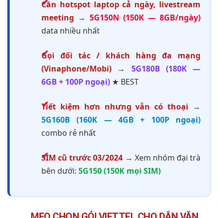
Cần hotspot laptop cả ngày, livestream
meeting
→
5G150N (150K — 8GB/ngày)
data nhiều nhất
Gọi đối tác / khách hàng đa mạng
(Vinaphone/Mobi)
→
5G180B (180K —
6GB + 100P ngoại)
★ BEST
Tiết kiệm hơn nhưng vẫn có thoại
→
5G160B (160K — 4GB + 100P ngoại)
combo rẻ nhất
SIM cũ trước 03/2024
→ Xem nhóm đại trà
bên dưới:
5G150 (150K mọi SIM)
MẸO CHỌN GÓI VIETTEL CHO DÂN VĂN