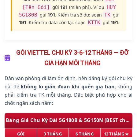
[Tên Gói]
gửi
191
(miễn phí). Ví dụ
HUY
5G180B
gửi
191
. Kiểm tra số dư: soạn
TK
gửi
191
. Kiểm tra data còn lại: soạn
KTTK
gửi
191
.
GÓI VIETTEL CHU KỲ 3-6-12 THÁNG — ĐỠ
GIA HẠN MỖI THÁNG
Dân văn phòng đi làm ổn định, nên đăng ký gói chu kỳ
dài để
không lo gián đoạn khi quên gia hạn
, không
phải kiểm tra TK mỗi tháng. Đặc biệt phù hợp cho ai
chốt ngân sách năm:
Bảng Giá Chu Kỳ Dài 5G180B & 5G150N (BEST cho dân văn phòng)
GÓI
3 THÁNG
6 THÁNG
12 THÁNG ★