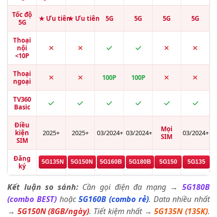
Tốc độ
★ Ưu tiên
★ Ưu tiên
5G
5G
5G
5G
5G
Thoại
nội
<10P
Thoại
100P
100P
ngoại
TV360
Basic
Điều
Mọi
kiện
2025+
2025+
03/2024+
03/2024+
03/2024+
SIM
SIM
Đăng
5G135N
5G150N
5G160B
5G180B
5G150
5G135
ký
Kết luận so sánh:
Cần gọi điện đa mạng →
5G180B
(combo BEST)
hoặc
5G160B (combo rẻ)
. Data nhiều nhất
→
5G150N (8GB/ngày)
. Tiết kiệm nhất →
5G135N (135K)
.