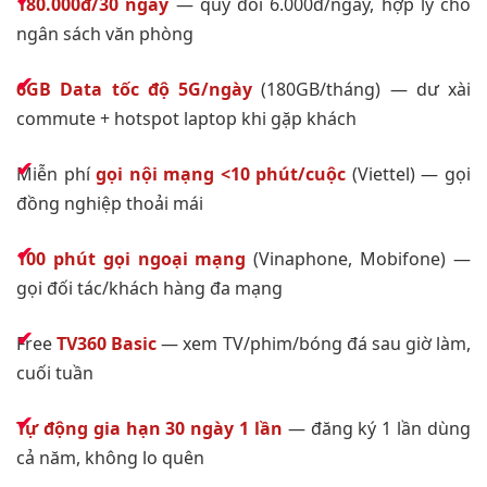
180.000đ/30 ngày
— quy đổi 6.000đ/ngày, hợp lý cho
ngân sách văn phòng
6GB Data tốc độ 5G/ngày
(180GB/tháng) — dư xài
commute + hotspot laptop khi gặp khách
Miễn phí
gọi nội mạng <10 phút/cuộc
(Viettel) — gọi
đồng nghiệp thoải mái
100 phút gọi ngoại mạng
(Vinaphone, Mobifone) —
gọi đối tác/khách hàng đa mạng
Free
TV360 Basic
— xem TV/phim/bóng đá sau giờ làm,
cuối tuần
Tự động gia hạn 30 ngày 1 lần
— đăng ký 1 lần dùng
cả năm, không lo quên