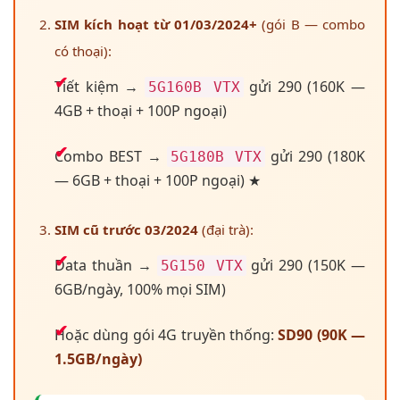
SIM kích hoạt từ 01/03/2024+
(gói B — combo
có thoại):
Tiết kiệm →
gửi 290 (160K —
5G160B VTX
4GB + thoại + 100P ngoại)
Combo BEST →
gửi 290 (180K
5G180B VTX
— 6GB + thoại + 100P ngoại) ★
SIM cũ trước 03/2024
(đại trà):
Data thuần →
gửi 290 (150K —
5G150 VTX
6GB/ngày, 100% mọi SIM)
Hoặc dùng gói 4G truyền thống:
SD90 (90K —
1.5GB/ngày)