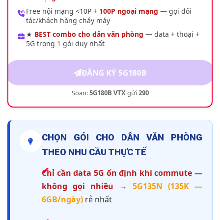
Free nội mạng <10P +
100P ngoại mạng
— gọi đối
tác/khách hàng cháy máy
★
BEST combo cho dân văn phòng
— data + thoại +
5G trong 1 gói duy nhất
ĐĂNG KÝ 5G180B
Soạn:
5G180B VTX
gửi
290
CHỌN GÓI CHO DÂN VĂN PHÒNG
THEO NHU CẦU THỰC TẾ
Chỉ cần data 5G ổn định khi commute —
không gọi nhiều
→
5G135N (135K —
6GB/ngày)
rẻ nhất