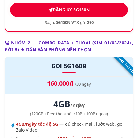
ĐĂNG KÝ 5G150N
Soạn:
5G150N VTX
gửi
290
NHÓM 2 — COMBO DATA + THOẠI (SIM 01/03/2024+,
GÓI B) ★ DÂN VĂN PHÒNG NÊN CHỌN
COMBO TIẾT KIỆM
GÓI 5G160B
160.000đ
/30 ngày
4GB
/ngày
(120GB + Free thoại nội <10P + 100P ngoại)
4GB/ngày tốc độ 5G
— đủ check mail, lướt web, gọi
Zalo Video