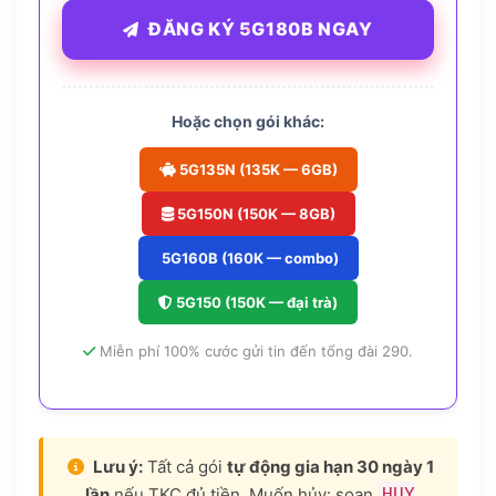
ĐĂNG KÝ 5G180B NGAY
Hoặc chọn gói khác:
5G135N (135K — 6GB)
5G150N (150K — 8GB)
5G160B (160K — combo)
5G150 (150K — đại trà)
Miễn phí 100% cước gửi tin đến tổng đài 290.
Lưu ý:
Tất cả gói
tự động gia hạn 30 ngày 1
lần
nếu TKC đủ tiền. Muốn hủy: soạn
HUY