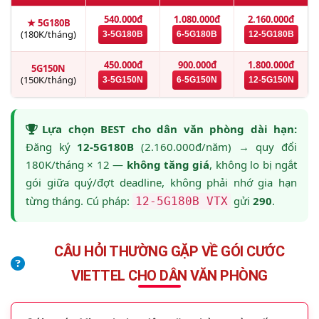
540.000đ
1.080.000đ
2.160.000đ
★ 5G180B
(180K/tháng)
3-5G180B
6-5G180B
12-5G180B
450.000đ
900.000đ
1.800.000đ
5G150N
(150K/tháng)
3-5G150N
6-5G150N
12-5G150N
Lựa chọn BEST cho dân văn phòng dài hạn:
Đăng ký
12-5G180B
(2.160.000đ/năm) → quy đổi
180K/tháng × 12 —
không tăng giá
, không lo bị ngắt
gói giữa quý/đợt deadline, không phải nhớ gia hạn
từng tháng. Cú pháp:
gửi
290
.
12-5G180B VTX
CÂU HỎI THƯỜNG GẶP VỀ GÓI CƯỚC
VIETTEL CHO DÂN VĂN PHÒNG