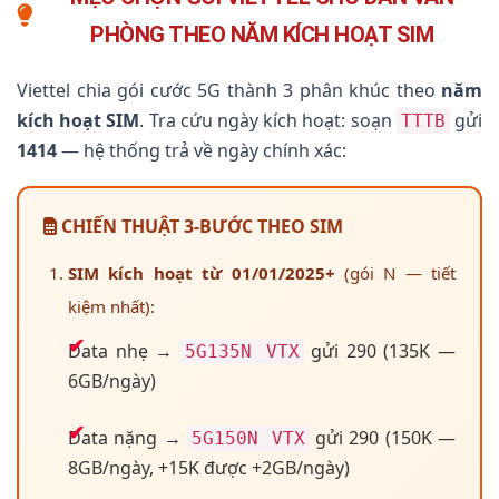
PHÒNG THEO NĂM KÍCH HOẠT SIM
Viettel chia gói cước 5G thành 3 phân khúc theo
năm
kích hoạt SIM
. Tra cứu ngày kích hoạt: soạn
gửi
TTTB
1414
— hệ thống trả về ngày chính xác:
CHIẾN THUẬT 3-BƯỚC THEO SIM
SIM kích hoạt từ 01/01/2025+
(gói N — tiết
kiệm nhất):
Data nhẹ →
gửi 290 (135K —
5G135N VTX
6GB/ngày)
Data nặng →
gửi 290 (150K —
5G150N VTX
8GB/ngày, +15K được +2GB/ngày)