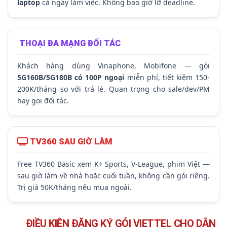
laptop
cả ngày làm việc. Không bao giờ lỡ deadline.
THOẠI ĐA MẠNG ĐỐI TÁC
Khách hàng dùng Vinaphone, Mobifone — gói
5G160B/5G180B có 100P ngoại
miễn phí, tiết kiệm 150-
200K/tháng so với trả lẻ. Quan trọng cho sale/dev/PM
hay gọi đối tác.
TV360 SAU GIỜ LÀM
Free TV360 Basic xem K+ Sports, V-League, phim Việt —
sau giờ làm về nhà hoặc cuối tuần, không cần gói riêng.
Trị giá 50K/tháng nếu mua ngoài.
ĐIỀU KIỆN ĐĂNG KÝ GÓI VIETTEL CHO DÂN