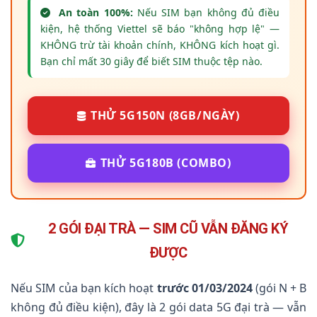
An toàn 100%:
Nếu SIM bạn không đủ điều
kiện, hệ thống Viettel sẽ báo "không hợp lệ" —
KHÔNG trừ tài khoản chính, KHÔNG kích hoạt gì.
Bạn chỉ mất 30 giây để biết SIM thuộc tệp nào.
THỬ 5G150N (8GB/NGÀY)
THỬ 5G180B (COMBO)
2 GÓI ĐẠI TRÀ — SIM CŨ VẪN ĐĂNG KÝ
ĐƯỢC
Nếu SIM của bạn kích hoạt
trước 01/03/2024
(gói N + B
không đủ điều kiện), đây là 2 gói data 5G đại trà — vẫn