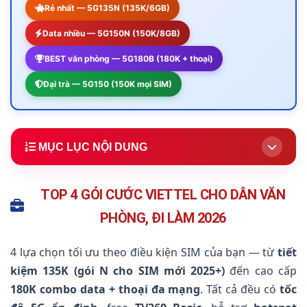
Rẻ nhất — 5G135N (135K/6GB)
Data nhiều — 5G150N (150K/8GB)
BEST văn phòng — 5G180B (180K + thoại)
Đại trà — 5G150 (150K mọi SIM)
MỤC LỤC NỘI DUNG
1.
TOP 4 Gói Cước Viettel Cho Dân Văn Phòng
(Khuyên dùng)
TOP 4 GÓI CƯỚC VIETTEL CHO DÂN VĂN
2.
Mẹo Chọn Gói Theo Năm Kích Hoạt SIM
★
PHÒNG, ĐI LÀM 2026
3.
2 Gói Đại Trà Fallback (SIM Cũ Vẫn Đăng Ký Được)
4 lựa chọn tối ưu theo điều kiện SIM của bạn — từ
tiết
4.
Chi Tiết Gói BEST — 5G180B Combo Văn Phòng
kiệm 135K (gói N cho SIM mới 2025+)
đến cao cấp
180K combo data + thoại đa mạng
. Tất cả đều có
tốc
5.
So Sánh 6 Gói Cho Dân Văn Phòng