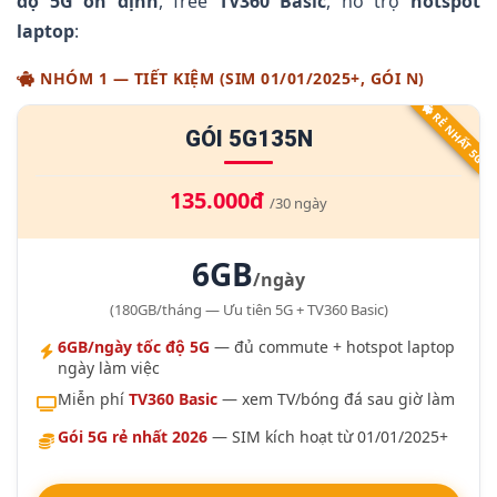
độ 5G ổn định
, free
TV360 Basic
, hỗ trợ
hotspot
6.
Vì Sao Dân Văn Phòng Nên Chọn Gói 5G?
laptop
:
7.
Điều Kiện Đăng Ký Theo Năm Kích Hoạt SIM
NHÓM 1 — TIẾT KIỆM (SIM 01/01/2025+, GÓI N)
8.
Cách Đăng Ký Qua SMS 290
RẺ NHẤT 5G
GÓI 5G135N
9.
Gói 3-6-12 Tháng — Đỡ Phải Gia Hạn Mỗi Tháng
10.
Câu Hỏi Thường Gặp
135.000đ
/30 ngày
11.
Kết Luận & Khuyến Nghị
6GB
/ngày
(180GB/tháng — Ưu tiên 5G + TV360 Basic)
6GB/ngày tốc độ 5G
— đủ commute + hotspot laptop
ngày làm việc
Miễn phí
TV360 Basic
— xem TV/bóng đá sau giờ làm
Gói 5G rẻ nhất 2026
— SIM kích hoạt từ 01/01/2025+