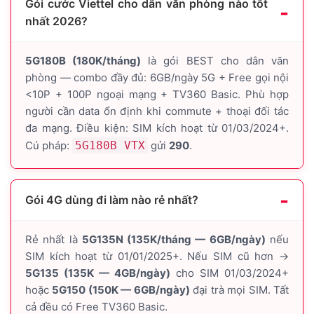
Gói cước Viettel cho dân văn phòng nào tốt
nhất 2026?
5G180B (180K/tháng)
là gói BEST cho dân văn
phòng — combo đầy đủ: 6GB/ngày 5G + Free gọi nội
<10P + 100P ngoại mạng + TV360 Basic. Phù hợp
người cần data ổn định khi commute + thoại đối tác
đa mạng. Điều kiện: SIM kích hoạt từ 01/03/2024+.
Cú pháp:
5G180B VTX
gửi
290
.
Gói 4G dùng đi làm nào rẻ nhất?
Rẻ nhất là
5G135N (135K/tháng — 6GB/ngày)
nếu
SIM kích hoạt từ 01/01/2025+. Nếu SIM cũ hơn →
5G135 (135K — 4GB/ngày)
cho SIM 01/03/2024+
hoặc
5G150 (150K — 6GB/ngày)
đại trà mọi SIM. Tất
cả đều có Free TV360 Basic.