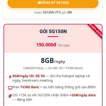
ĐĂNG KÝ 5G135N
Soạn:
5G135N VTX
gửi
290
DATA KHỦNG
GÓI 5G150N
150.000đ
/30 ngày
8GB
/ngày
(240GB/tháng — Ưu tiên 5G + TV360 Basic)
8GB/ngày tốc độ 5G
— dư cho hotspot laptop cả
ngày, livestream meeting
Free
TV360 Basic
+ ưu tiên băng thông giờ cao điểm
Chỉ +15K so với 5G135N nhận thêm
+2GB/ngày data
— đáng tiền