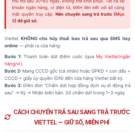
thu hồi sau 30–60 ngày, không thể khôi phục. Tất cả tài
khoản ngân hàng, ví điện tử, MXH liên kết với số cũng
mất quyền truy cập.
Nên chuyển sang trả trước (
Mục
5
) để giữ số.
Viettel
KHÔNG cho hủy thuê bao trả sau qua SMS hay
online
— phải ra cửa hàng:
Bước 1:
Thanh toán dứt điểm cước (qua
My Viettel/ngân
hàng/ví
).
Bước 2:
Mang CCCD gốc (cá nhân) hoặc GPKD + con dấu +
CCCD + giấy ủy quyền (DN) đến cửa hàng Viettel bất kỳ.
Bước 3:
Điền đơn "Chấm dứt hợp đồng dịch vụ di động trả
sau" → Ký → Nhận biên bản. Số chấm dứt trong 1–3 ngày.
CÁCH CHUYỂN TRẢ SAU SANG TRẢ TRƯỚC
VIETTEL — GIỮ SỐ, MIỄN PHÍ