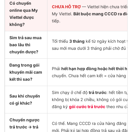
Có chuyển
CHƯA HỖ TRỢ
— Viettel hiện chưa triển 
online qua My
My Viettel.
Bắt buộc mang CCCD ra điểm 
Viettel được
tiếp.
không?
Sim trả sau mua
Tối thiểu
3 tháng
kể từ ngày kích hoạt thu
bao lâu thì
sau mới mua dưới 3 tháng phải chờ đủ thờ
chuyển được?
Đang trong gói
Phải
hết hạn hợp đồng hoặc hết thời hạn
khuyến mãi cam
chuyển. Chưa hết cam kết = cửa hàng từ 
kết thì sao?
Sim chạy ở chế độ
trả trước
: hết tiền tự
Sau khi chuyển
không bị khóa 2 chiều, không có gói cướ
có gì khác?
đăng ký
gói cước trả trước
theo nhu cầu
Chuyển ngược
Có thể. Mang CCCD ra cửa hàng đăng ký l
trả trước → trả
mới. Phải ký lại hợp đồng trả sau và đăng