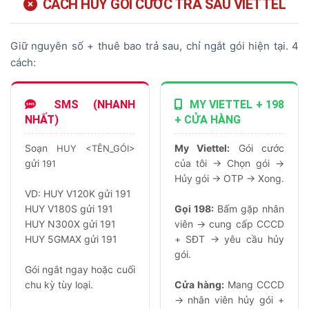
CÁCH HỦY GÓI CƯỚC TRẢ SAU VIETTEL
Giữ nguyên số + thuê bao trả sau, chỉ ngắt gói hiện tại. 4
cách:
SMS (NHANH
MY VIETTEL + 198
NHẤT)
+ CỬA HÀNG
Soạn
My Viettel:
Gói cước
HUY <TÊN_GÓI>
gửi
của tôi → Chọn gói →
191
Hủy gói → OTP → Xong.
VD: HUY V120K gửi 191
HUY V180S gửi 191
Gọi 198:
Bấm gặp nhân
HUY N300X gửi 191
viên → cung cấp CCCD
HUY 5GMAX gửi 191
+ SĐT → yêu cầu hủy
gói.
Gói ngắt ngay hoặc cuối
chu kỳ tùy loại.
Cửa hàng:
Mang CCCD
→ nhân viên hủy gói +