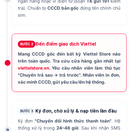
ngân hàng hoặc ví điện tử (soạn
TK gửi 191
kiểm
tra). Chuẩn bị
CCCD bản gốc
đứng tên chính chủ
sim.
Đến điểm giao dịch Viettel
BƯỚC 2
Mang CCCD gốc đến
bất kỳ Viettel Store
nào
trên toàn quốc. Tra cứu cửa hàng gần nhất tại
viettelstore.vn
. Yêu cầu nhân viên làm thủ tục
"Chuyển trả sau → trả trước"
. Nhân viên in đơn,
xác minh CCCD, gửi yêu cầu lên hệ thống.
Ký đơn, chờ xử lý & nạp tiền lần đầu
BƯỚC 3
Ký đơn
"Chuyển đổi hình thức thanh toán"
. Hệ
thống xử lý trong
24–48 giờ
. Sau khi nhận SMS