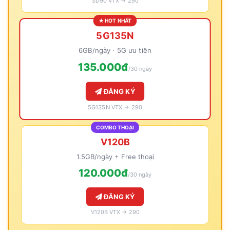
SD90 VTX → 290
★ HOT NHẤT
5G135N
6GB/ngày · 5G ưu tiên
135.000đ
/30 ngày
ĐĂNG KÝ
5G135N VTX → 290
COMBO THOẠI
V120B
1.5GB/ngày + Free thoại
120.000đ
/30 ngày
ĐĂNG KÝ
V120B VTX → 290