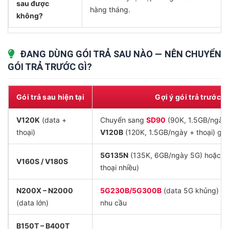
sau được
hàng tháng.
không?
ĐANG DÙNG GÓI TRẢ SAU NÀO — NÊN CHUYỂN
GÓI TRẢ TRƯỚC GÌ?
Gói trả sau hiện tại
Gợi ý gói trả trước t
V120K
(data +
Chuyển sang
SD90
(90K, 1.5GB/ngày) 
thoại)
V120B
(120K, 1.5GB/ngày + thoại) giữ
5G135N
(135K, 6GB/ngày 5G) hoặc
V
V160S / V180S
thoại nhiều)
N200X – N2000
5G230B/5G300B
(data 5G khủng) h
(data lớn)
nhu cầu
B150T – B400T