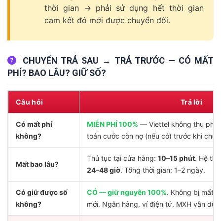
thời gian → phải sử dụng hết thời gian
cam kết đó mới được chuyển đổi.
CHUYỂN TRẢ SAU → TRẢ TRƯỚC — CÓ MẤT
PHÍ? BAO LÂU? GIỮ SỐ?
Câu hỏi
Trả lời
Có mất phí
MIỄN PHÍ 100%
— Viettel không thu phí t
không?
toán cước còn nợ (nếu có) trước khi chuy
Thủ tục tại cửa hàng:
10–15 phút
. Hệ thố
Mất bao lâu?
24–48 giờ
. Tổng thời gian: 1–2 ngày.
Có giữ được số
CÓ — giữ nguyên 100%
. Không bị mất s
không?
mới. Ngân hàng, ví điện tử, MXH vẫn dùn