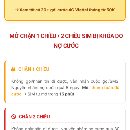
Xem tất cả 20+ gói cước 4G Viettel tháng từ 50K
MỞ CHẶN 1 CHIỀU / 2 CHIỀU SIM BỊ KHÓA DO
NỢ CƯỚC
CHẶN 1 CHIỀU
Không gọi/nhắn tin đi được, vẫn nhận cuộc gọi/SMS.
Nguyên nhân: nợ cước quá 5 ngày.
Mở:
thanh toán đủ
cước
→ SIM tự mở trong
15 phút
.
CHẶN 2 CHIỀU
Không gọi/nhận gì được. Nguyên nhân: nợ cước quá 30