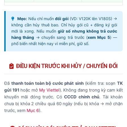
8.
Câu hỏi thường gặp
Mẹo:
Nếu chỉ muốn
đổi gói
(VD: V120K lên V180S) →
không cần hủy thuê bao. Chỉ hủy gói cũ + đăng ký gói
mới là xong. Nếu muốn
giữ số nhưng không trả cước
hàng tháng
→ chuyển sang trả trước (
xem Mục 5
) —
phổ biến nhất hiện nay vì miễn phí, giữ số.
ĐIỀU KIỆN TRƯỚC KHI HỦY / CHUYỂN ĐỔI
Đã
thanh toán toàn bộ cước phát sinh
(kiểm tra: soạn
TK
gửi 191
hoặc mở
My Viettel
). Không đang trong kỳ cam kết
khuyến mãi đóng trước. Có
CCCD chính chủ
. Tài khoản
chưa bị khóa 2 chiều quá 60 ngày (nếu bị khóa → mở chặn
trước, xem
Mục 6
).