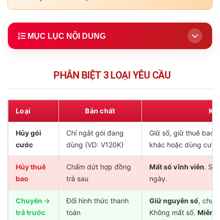
MỤC LỤC NỘI DUNG
1.
Phân biệt: Hủy gói – Hủy thuê bao – Chuyển trả
trước
PHÂN BIỆT 3 LOẠI YÊU CẦU
2.
Điều kiện trước khi hủy / chuyển đổi
3.
Cách hủy gói cước trả sau (giữ số, đổi gói)
Loại
Bản chất
Kế
4.
Cách hủy thuê bao trả sau (chấm dứt HĐ)
Hủy gói
Chỉ ngắt gói đang
Giữ số, giữ thuê bao t
5.
★ Chuyển trả sau sang trả trước Viettel (giữ số)
cước
dùng (VD: V120K)
khác hoặc dùng cước
5.1
Thủ tục tại cửa hàng Viettel (cách duy nhất)
Hủy thuê
Chấm dứt hợp đồng
Mất số vĩnh viễn
. Số
5.2
Có mất phí? Bao lâu? Giữ số?
bao
trả sau
ngày.
6.
Mở chặn 1 chiều / 2 chiều SIM bị khóa
Chuyển →
Đổi hình thức thanh
Giữ nguyên số
, chuy
trả trước
toán
Không mất số.
Miễn p
7.
Gói cước trả trước phù hợp sau khi chuyển