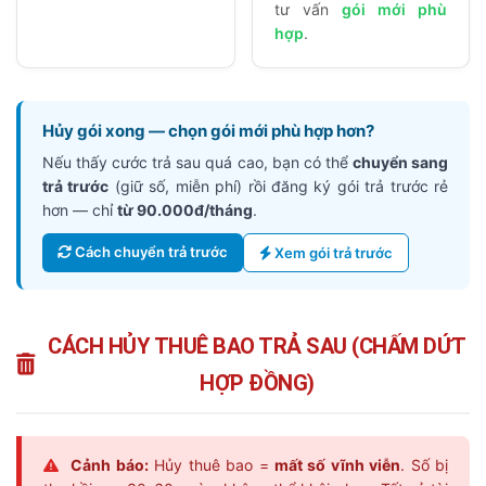
tư vấn
gói mới phù
hợp
.
Hủy gói xong — chọn gói mới phù hợp hơn?
Nếu thấy cước trả sau quá cao, bạn có thể
chuyển sang
trả trước
(giữ số, miễn phí) rồi đăng ký gói trả trước rẻ
hơn — chỉ
từ 90.000đ/tháng
.
Cách chuyển trả trước
Xem gói trả trước
CÁCH HỦY THUÊ BAO TRẢ SAU (CHẤM DỨT
HỢP ĐỒNG)
Cảnh báo:
Hủy thuê bao =
mất số vĩnh viễn
. Số bị