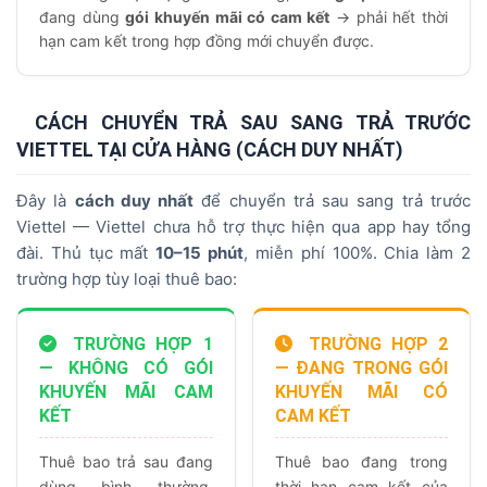
đang dùng
gói khuyến mãi có cam kết
→ phải hết thời
hạn cam kết trong hợp đồng mới chuyển được.
CÁCH CHUYỂN TRẢ SAU SANG TRẢ TRƯỚC
VIETTEL TẠI CỬA HÀNG (CÁCH DUY NHẤT)
Đây là
cách duy nhất
để chuyển trả sau sang trả trước
Viettel — Viettel chưa hỗ trợ thực hiện qua app hay tổng
đài. Thủ tục mất
10–15 phút
, miễn phí 100%. Chia làm 2
trường hợp tùy loại thuê bao:
TRƯỜNG HỢP 1
TRƯỜNG HỢP 2
— KHÔNG CÓ GÓI
— ĐANG TRONG GÓI
KHUYẾN MÃI CAM
KHUYẾN MÃI CÓ
KẾT
CAM KẾT
Thuê bao trả sau đang
Thuê bao đang trong
dùng bình thường,
thời hạn cam kết của