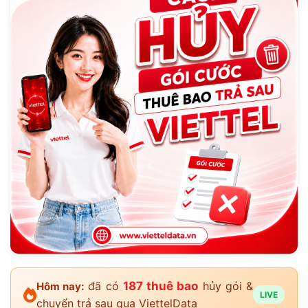
đã có
187 thuê bao
hủy gói &
Hôm nay:
LIVE
chuyển trả sau qua ViettelData