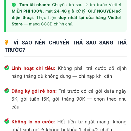
Tóm tắt nhanh:
Chuyển trả sau → trả trước Viettel
MIỄN PHÍ 100%
, mất
24–48 giờ
xử lý,
GIỮ NGUYÊN số
điện thoại
. Thực hiện
duy nhất tại cửa hàng Viettel
Store
— mang CCCD chính chủ.
VÌ SAO NÊN CHUYỂN TRẢ SAU SANG TRẢ
TRƯỚC?
Linh hoạt chi tiêu:
Không phải trả cước cố định
hàng tháng dù không dùng — chỉ nạp khi cần
Đăng ký gói rẻ hơn:
Trả trước có cả gói data ngày
5K, gói tuần 15K, gói tháng 90K — chọn theo nhu
cầu
Không lo nợ cước:
Hết tiền tự ngắt mạng, không
phát sinh nợ → không bị khóa 1 chiều/2 chiều