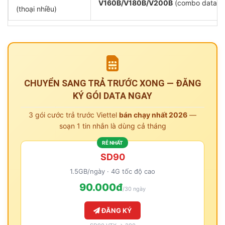
V160B/V180B/V200B
(combo data + 
(thoại nhiều)
CHUYỂN SANG TRẢ TRƯỚC XONG — ĐĂNG
KÝ GÓI DATA NGAY
3 gói cước trả trước Viettel
bán chạy nhất 2026
—
soạn 1 tin nhắn là dùng cả tháng
RẺ NHẤT
SD90
1.5GB/ngày · 4G tốc độ cao
90.000đ
/30 ngày
ĐĂNG KÝ