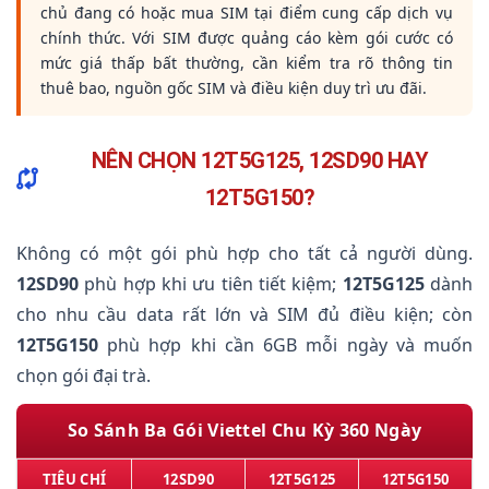
chủ đang có hoặc mua SIM tại điểm cung cấp dịch vụ
chính thức. Với SIM được quảng cáo kèm gói cước có
mức giá thấp bất thường, cần kiểm tra rõ thông tin
thuê bao, nguồn gốc SIM và điều kiện duy trì ưu đãi.
NÊN CHỌN 12T5G125, 12SD90 HAY
12T5G150?
Không có một gói phù hợp cho tất cả người dùng.
12SD90
phù hợp khi ưu tiên tiết kiệm;
12T5G125
dành
cho nhu cầu data rất lớn và SIM đủ điều kiện; còn
12T5G150
phù hợp khi cần 6GB mỗi ngày và muốn
chọn gói đại trà.
So Sánh Ba Gói Viettel Chu Kỳ 360 Ngày
TIÊU CHÍ
12SD90
12T5G125
12T5G150