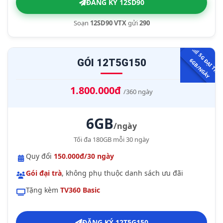
ĐĂNG KÝ 12SD90
Soạn
12SD90 VTX
gửi
290
5
G
Ạ
I
T
R
À
G
B
/
N
G
À
GÓI 12T5G150
Đ
6
Y
1.800.000đ
/360 ngày
6GB
/ngày
Tối đa 180GB mỗi 30 ngày
Quy đổi
150.000đ/30 ngày
Gói đại trà
, không phụ thuộc danh sách ưu đãi
Tặng kèm
TV360 Basic
ĐĂNG KÝ 12T5G150