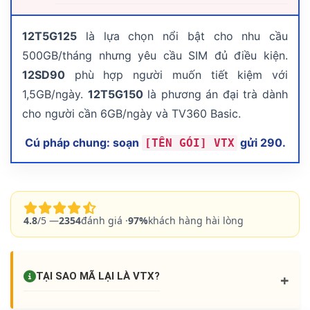
12T5G125
là lựa chọn nổi bật cho nhu cầu
500GB/tháng nhưng yêu cầu SIM đủ điều kiện.
12SD90
phù hợp người muốn tiết kiệm với
1,5GB/ngày.
12T5G150
là phương án đại trà dành
cho người cần 6GB/ngày và TV360 Basic.
Cú pháp chung: soạn
gửi
290
.
[TÊN GÓI] VTX
4.8
/5 —
2354
đánh giá ·
97%
khách hàng hài lòng
+
TẠI SAO MÃ LẠI LÀ
VTX
?