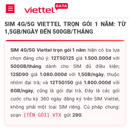
SIM 4G/5G VIETTEL TRỌN GÓI 1 NĂM: TỪ
1,5GB/NGÀY ĐẾN 500GB/THÁNG
SIM 4G/5G Viettel trọn gói 1 năm
hiện có ba lựa
chọn đáng chú ý:
12T5G125
giá
1.500.000đ
với
500GB/tháng
dành cho SIM đủ điều kiện;
12SD90
giá
1.080.000đ
với
1,5GB/ngày
, thuộc
nhóm đại trà; và
12T5G150
giá
1.800.000đ
với
6GB/ngày
, cũng là gói đại trà. Đây là các gói
cước chu kỳ 360 ngày đăng ký trên SIM Viettel,
không phải một loại SIM riêng. Cú pháp chung:
soạn
gửi
290
.
[TÊN GÓI] VTX