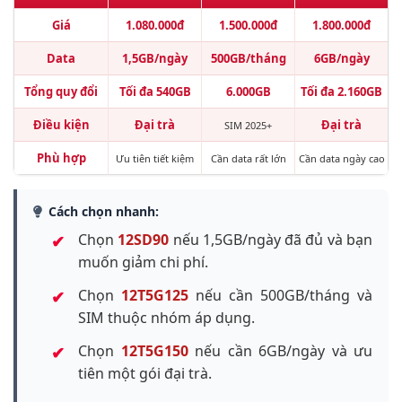
Giá
1.080.000đ
1.500.000đ
1.800.000đ
Data
1,5GB/ngày
500GB/tháng
6GB/ngày
Tổng quy đổi
Tối đa 540GB
6.000GB
Tối đa 2.160GB
Điều kiện
Đại trà
Đại trà
SIM 2025+
Phù hợp
Ưu tiên tiết kiệm
Cần data rất lớn
Cần data ngày cao
Cách chọn nhanh:
Chọn
12SD90
nếu 1,5GB/ngày đã đủ và bạn
muốn giảm chi phí.
Chọn
12T5G125
nếu cần 500GB/tháng và
SIM thuộc nhóm áp dụng.
Chọn
12T5G150
nếu cần 6GB/ngày và ưu
tiên một gói đại trà.