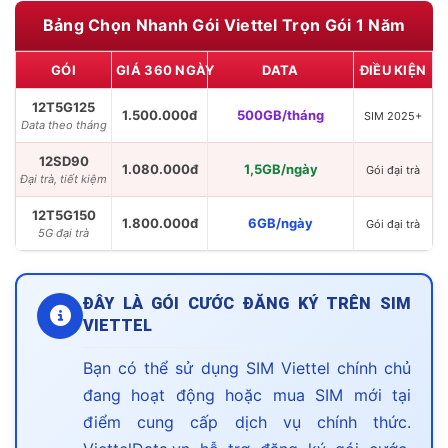
Bảng Chọn Nhanh Gói Viettel Trọn Gói 1 Năm
GÓI
GIÁ 360 NGÀY
DATA
ĐIỀU KIỆN
12T5G125
1.500.000đ
500GB/tháng
SIM 2025+
Data theo tháng
12SD90
1.080.000đ
1,5GB/ngày
Gói đại trà
Đại trà, tiết kiệm
12T5G150
1.800.000đ
6GB/ngày
Gói đại trà
5G đại trà
ĐÂY LÀ GÓI CƯỚC ĐĂNG KÝ TRÊN SIM
VIETTEL
Bạn có thể sử dụng SIM Viettel chính chủ
đang hoạt động hoặc mua SIM mới tại
điểm cung cấp dịch vụ chính thức.