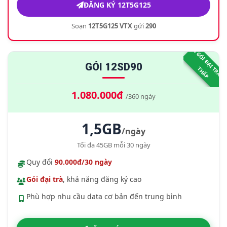
ĐĂNG KÝ 12T5G125
Soạn
12T5G125 VTX
gửi
290
GÓI 12SD90
T
T
P
1.080.000đ
/360 ngày
1,5GB
/ngày
Tối đa 45GB mỗi 30 ngày
Quy đổi
90.000đ/30 ngày
Gói đại trà
, khả năng đăng ký cao
Phù hợp nhu cầu data cơ bản đến trung bình