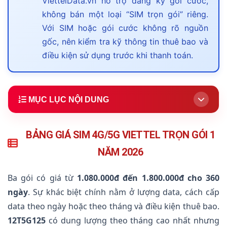
ViettelData.vn hỗ trợ đăng ký gói cước,
không bán một loại “SIM trọn gói” riêng.
Với SIM hoặc gói cước không rõ nguồn
gốc, nên kiểm tra kỹ thông tin thuê bao và
điều kiện sử dụng trước khi thanh toán.
MỤC LỤC NỘI DUNG
1.
Bảng giá SIM 4G/5G Viettel trọn gói 1 năm
BẢNG GIÁ SIM 4G/5G VIETTEL TRỌN GÓI 1
2.
12T5G125 — 500GB/tháng
NĂM 2026
3.
12SD90 — 1,5GB/ngày đại trà
4.
12T5G150 — 6GB/ngày đại trà
Ba gói có giá từ
1.080.000đ đến 1.800.000đ cho 360
ngày
. Sự khác biệt chính nằm ở lượng data, cách cấp
5.
Có SIM data không giới hạn 1 năm không?
data theo ngày hoặc theo tháng và điều kiện thuê bao.
6.
Nên chọn gói nào?
12T5G125
có dung lượng theo tháng cao nhất nhưng