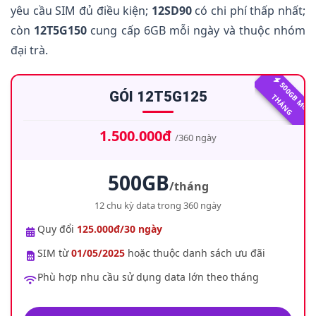
yêu cầu SIM đủ điều kiện;
12SD90
có chi phí thấp nhất;
7.
Điều kiện và cách đăng ký
còn
12T5G150
cung cấp 6GB mỗi ngày và thuộc nhóm
8.
Câu hỏi thường gặp
đại trà.
5
0
0
G
M
Ỗ
I
H
Á
N
GÓI 12T5G125
B
T
G
1.500.000đ
/360 ngày
500GB
/tháng
12 chu kỳ data trong 360 ngày
Quy đổi
125.000đ/30 ngày
SIM từ
01/05/2025
hoặc thuộc danh sách ưu đãi
Phù hợp nhu cầu sử dụng data lớn theo tháng