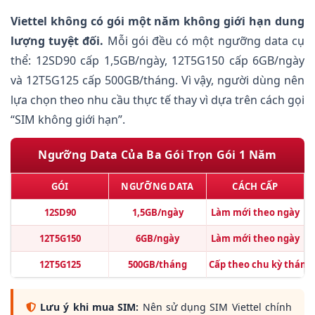
Viettel không có gói một năm không giới hạn dung
lượng tuyệt đối.
Mỗi gói đều có một ngưỡng data cụ
thể: 12SD90 cấp 1,5GB/ngày, 12T5G150 cấp 6GB/ngày
và 12T5G125 cấp 500GB/tháng. Vì vậy, người dùng nên
lựa chọn theo nhu cầu thực tế thay vì dựa trên cách gọi
“SIM không giới hạn”.
Ngưỡng Data Của Ba Gói Trọn Gói 1 Năm
GÓI
NGƯỠNG DATA
CÁCH CẤP
12SD90
1,5GB/ngày
Làm mới theo ngày
12T5G150
6GB/ngày
Làm mới theo ngày
12T5G125
500GB/tháng
Cấp theo chu kỳ tháng
Lưu ý khi mua SIM:
Nên sử dụng SIM Viettel chính