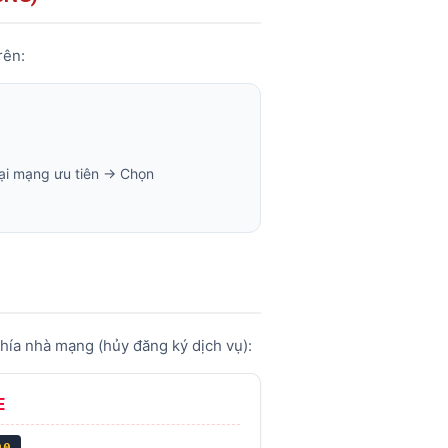
rên:
ại mạng ưu tiên → Chọn
 phía nhà mạng (hủy đăng ký dịch vụ):
E
90