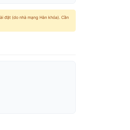
ài đặt (do nhà mạng Hàn khóa). Cần