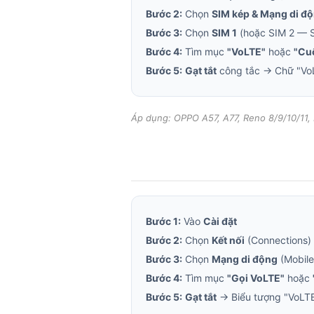
Bước 2:
Chọn
SIM kép & Mạng di đ
Bước 3:
Chọn
SIM 1
(hoặc SIM 2 — S
Bước 4:
Tìm mục
"VoLTE"
hoặc
"Cu
Bước 5:
Gạt tắt
công tắc → Chữ "VoLT
Áp dụng: OPPO A57, A77, Reno 8/9/10/11, 
Bước 1:
Vào
Cài đặt
Bước 2:
Chọn
Kết nối
(Connections)
Bước 3:
Chọn
Mạng di động
(Mobile
Bước 4:
Tìm mục
"Gọi VoLTE"
hoặc
Bước 5:
Gạt tắt
→ Biểu tượng "VoLTE"