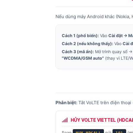
Nếu dùng máy Android khác (Nokia, H
Cách 1 (phổ biến):
Vào
Cài đặt → M
Cách 2 (nếu không thấy):
Vào
Cài đ
Cách 3 (mã ẩn):
Mở trình quay số 
"WCDMA/GSM auto"
(thay vì LTE/
Phân biệt:
Tắt VoLTE trên điện thoại (
HỦY VOLTE VIETTEL (HDCA
Soạn
gửi
(mi
HUY HDCALL
191