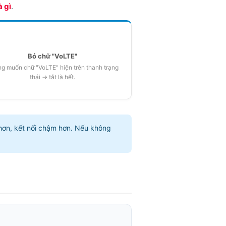
 gì
.
Bỏ chữ "VoLTE"
g muốn chữ "VoLTE" hiện trên thanh trạng
thái → tắt là hết.
hơn, kết nối chậm hơn. Nếu không