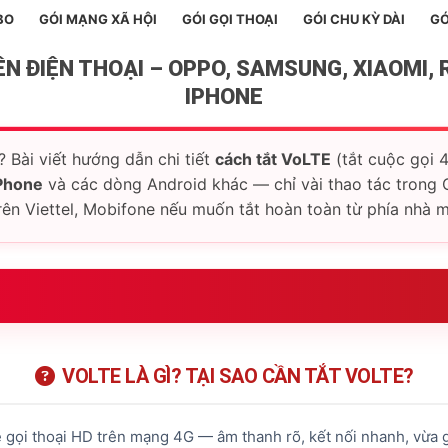
BO
GÓI MẠNG XÃ HỘI
GÓI GỌI THOẠI
GÓI CHU KỲ DÀI
GÓ
N ĐIỆN THOẠI – OPPO, SAMSUNG, XIAOMI, R
IPHONE
? Bài viết hướng dẫn chi tiết
cách tắt VoLTE
(tắt cuộc gọi 
iPhone
và các dòng Android khác — chỉ vài thao tác trong 
n Viettel, Mobifone nếu muốn tắt hoàn toàn từ phía nhà 
VoLTE?
VOLTE LÀ GÌ? TẠI SAO CẦN TẮT VOLTE?
 gọi thoại HD trên mạng 4G — âm thanh rõ, kết nối nhanh, vừa 
Redmi