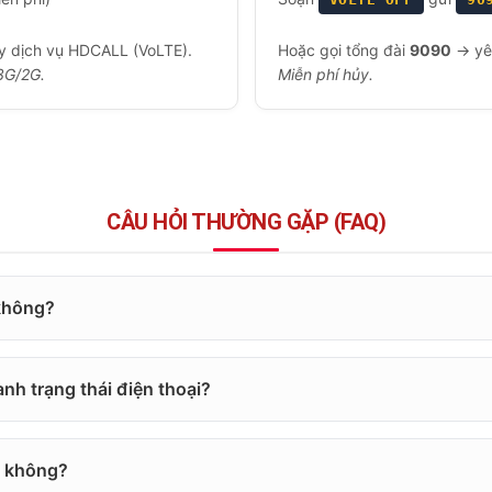
 dịch vụ HDCALL (VoLTE).
Hoặc gọi tổng đài
9090
→ yêu
3G/2G.
Miễn phí hủy.
CÂU HỎI THƯỜNG GẶP (FAQ)
không?
nh trạng thái điện thoại?
c không?