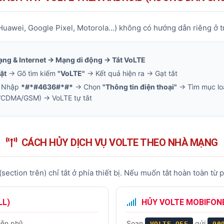
uawei, Google Pixel, Motorola...) không có hướng dẫn riêng ở t
ạng & Internet → Mạng di động → Tắt VoLTE
ặt
→ Gõ tìm kiếm
"VoLTE"
→ Kết quả hiện ra → Gạt tắt
→ Nhập
*#*#4636#*#*
→ Chọn
"Thông tin điện thoại"
→ Tìm mục lo
WCDMA/GSM) → VoLTE tự tắt
CÁCH HỦY DỊCH VỤ VOLTE THEO NHÀ MẠNG
section trên) chỉ tắt ở phía thiết bị. Nếu muốn tắt hoàn toàn từ
LL)
HỦY VOLTE MOBIFON
ễn phí)
Soạn
gửi
VOLTE OFF
90