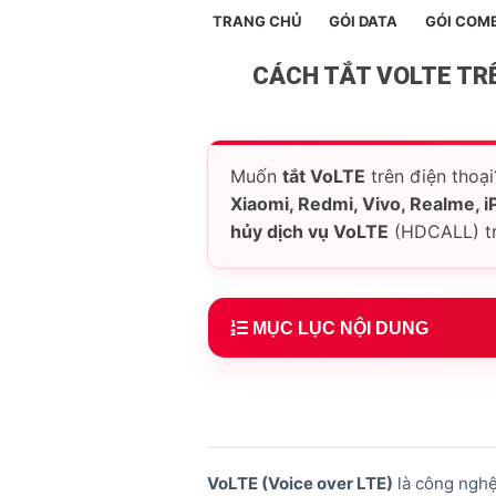
TRANG CHỦ
GÓI DATA
GÓI COM
CÁCH TẮT VOLTE TRÊ
Muốn
tắt VoLTE
trên điện thoại
Xiaomi, Redmi, Vivo, Realme, 
hủy dịch vụ VoLTE
(HDCALL) trê
MỤC LỤC NỘI DUNG
1.
VoLTE là gì? Tại sao cần tắt 
2.
Cách tắt VoLTE trên OPPO
3.
Cách tắt VoLTE trên Samsung
VoLTE (Voice over LTE)
là công nghệ
4.
Cách tắt VoLTE trên Xiaomi / 