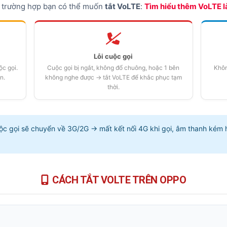
ố trường hợp bạn có thể muốn
tắt VoLTE
:
Tìm hiểu thêm VoLTE là
Lỗi cuộc gọi
c gọi.
Cuộc gọi bị ngắt, không đổ chuông, hoặc 1 bên
Khôn
(hướng dẫn chung)
n.
không nghe được → tắt VoLTE để khắc phục tạm
thời.
 nhà mạng
c gọi sẽ chuyển về 3G/2G → mất kết nối 4G khi gọi, âm thanh kém 
CÁCH TẮT VOLTE TRÊN OPPO