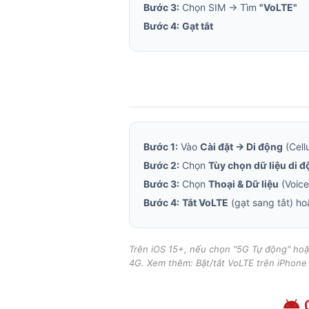
Bước 3:
Chọn SIM → Tìm
"VoLTE"
Bước 4:
Gạt tắt
Bước 1:
Vào
Cài đặt → Di động
(Cellu
Bước 2:
Chọn
Tùy chọn dữ liệu di 
Bước 3:
Chọn
Thoại & Dữ liệu
(Voice
Bước 4:
Tắt VoLTE
(gạt sang tắt) h
Trên iOS 15+, nếu chọn "5G Tự động" hoặ
4G. Xem thêm:
Bật/tắt VoLTE trên iPhone 