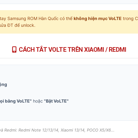
tay Samsung ROM Hàn Quốc có thể
không hiện mục VoLTE
trong C
 sửa ĐT để unlock.
CÁCH TẮT VOLTE TRÊN XIAOMI / REDMI
động
gọi bằng VoLTE"
hoặc
"Bật VoLTE"
và Redmi: Redmi Note 12/13/14, Xiaomi 13/14, POCO X5/X6...