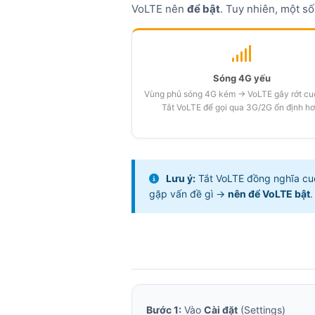
VoLTE nên
để bật
. Tuy nhiên, một s
5.
Cách tắt VoLTE trên Vivo
6.
Cách tắt VoLTE trên Realme
Sóng 4G yếu
7.
Cách tắt VoLTE trên iPhone
Vùng phủ sóng 4G kém → VoLTE gây rớt cuộ
8.
Cách tắt VoLTE trên Android 
Tắt VoLTE để gọi qua 3G/2G ổn định hơ
9.
Cách hủy dịch vụ VoLTE theo
10.
Câu hỏi thường gặp
Lưu ý:
Tắt VoLTE đồng nghĩa cuộ
gặp vấn đề gì →
nên để VoLTE bật
.
Bước 1:
Vào
Cài đặt
(Settings)