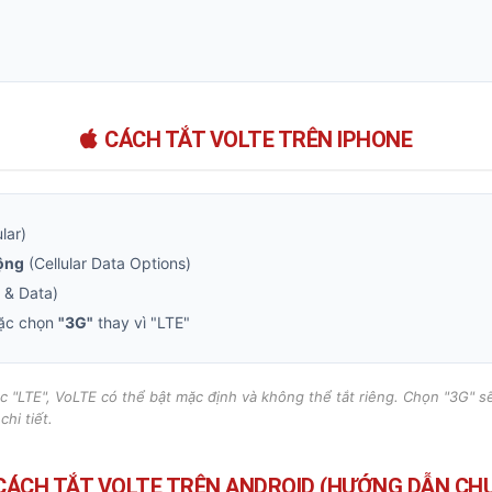
CÁCH TẮT VOLTE TRÊN IPHONE
lar)
động
(Cellular Data Options)
 & Data)
oặc chọn
"3G"
thay vì "LTE"
c "LTE", VoLTE có thể bật mặc định và không thể tắt riêng. Chọn "3G" 
chi tiết
.
CÁCH TẮT VOLTE TRÊN ANDROID (HƯỚNG DẪN CH