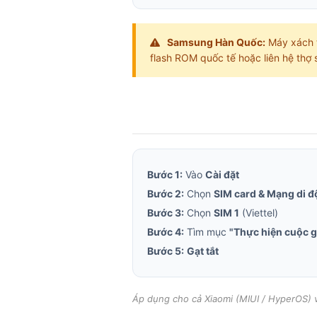
Samsung Hàn Quốc:
Máy xách 
flash ROM quốc tế hoặc liên hệ thợ
Bước 1:
Vào
Cài đặt
Bước 2:
Chọn
SIM card & Mạng di 
Bước 3:
Chọn
SIM 1
(Viettel)
Bước 4:
Tìm mục
"Thực hiện cuộc 
Bước 5:
Gạt tắt
Áp dụng cho cả Xiaomi (MIUI / HyperOS) 