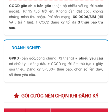
CCCD gắn chip bản gốc
(hoặc hộ chiếu với người nước
ngoài). Từ 15 tuổi trở lên. Không cần đặt cọc, không
chứng minh thu nhập. Phí hòa mạng:
60.000đ/SIM
(đã
VAT, trả 1 lần). 1 CCCD đăng ký tối đa
3 thuê bao trả
sau
.
DOANH NGHIỆP
GPKD
(bản gốc/công chứng ≤3 tháng) +
phiếu yêu cầu
có chữ ký + đóng dấu + CCCD người làm thủ tục + giấy
giới thiệu. Đăng ký 5–500+ thuê bao, chọn số liền dãy,
số theo yêu cầu.
GÓI CƯỚC NÊN CHỌN KHI ĐĂNG KÝ