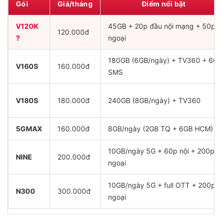
Gói
Giá/tháng
Điểm nổi bật
V120K
45GB + 20p đầu nội mạng + 50p
120.000đ
?
ngoại
180GB (6GB/ngày) + TV360 + 60
V160S
160.000đ
SMS
V180S
180.000đ
240GB (8GB/ngày) + TV360
5GMAX
160.000đ
8GB/ngày (2GB TQ + 6GB HCM)
10GB/ngày 5G + 60p nội + 200p
NINE
200.000đ
ngoại
10GB/ngày 5G + full OTT + 200p
N300
300.000đ
ngoại