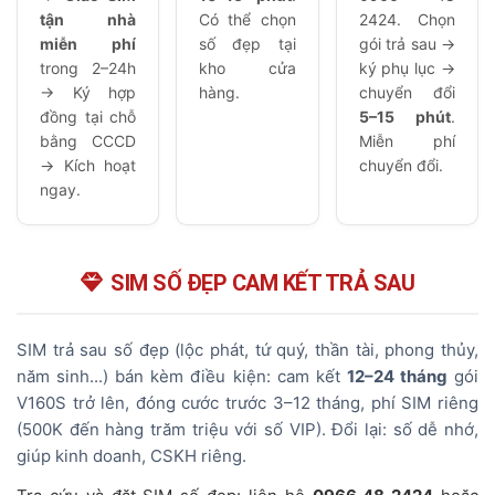
tận nhà
Có thể chọn
2424. Chọn
miễn phí
số đẹp tại
gói trả sau →
trong 2–24h
kho cửa
ký phụ lục →
→ Ký hợp
hàng.
chuyển đổi
đồng tại chỗ
5–15 phút
.
bằng CCCD
Miễn phí
→ Kích hoạt
chuyển đổi.
ngay.
SIM SỐ ĐẸP CAM KẾT TRẢ SAU
SIM trả sau số đẹp (lộc phát, tứ quý, thần tài, phong thủy,
năm sinh...) bán kèm điều kiện: cam kết
12–24 tháng
gói
V160S trở lên, đóng cước trước 3–12 tháng, phí SIM riêng
(500K đến hàng trăm triệu với số VIP). Đổi lại: số dễ nhớ,
giúp kinh doanh, CSKH riêng.