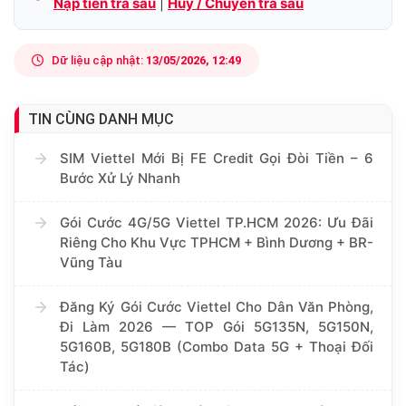
Nạp tiền trả sau
|
Hủy / Chuyển trả sau
Dữ liệu cập nhật:
13/05/2026, 12:49
TIN CÙNG DANH MỤC
SIM Viettel Mới Bị FE Credit Gọi Đòi Tiền – 6
Bước Xử Lý Nhanh
Gói Cước 4G/5G Viettel TP.HCM 2026: Ưu Đãi
Riêng Cho Khu Vực TPHCM + Bình Dương + BR-
Vũng Tàu
Đăng Ký Gói Cước Viettel Cho Dân Văn Phòng,
Đi Làm 2026 — TOP Gói 5G135N, 5G150N,
5G160B, 5G180B (Combo Data 5G + Thoại Đối
Tác)