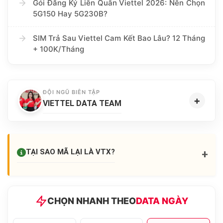
Gói Đăng Ký Liên Quân Viettel 2026: Nên Chọn
5G150 Hay 5G230B?
SIM Trả Sau Viettel Cam Kết Bao Lâu? 12 Tháng
+ 100K/Tháng
ĐỘI NGŨ BIÊN TẬP
+
VIETTEL DATA TEAM
TẠI SAO MÃ LẠI LÀ
VTX
?
+
CHỌN NHANH THEO
DATA NGÀY