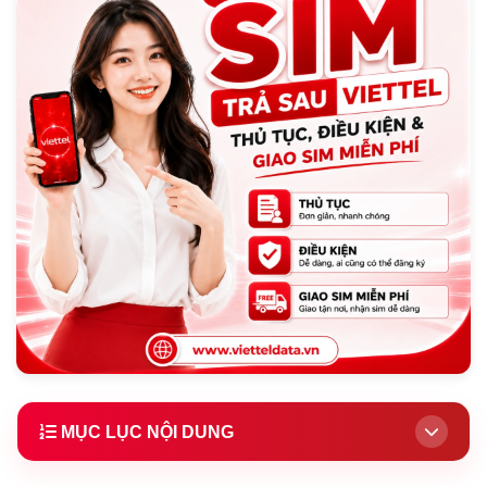
MỤC LỤC NỘI DUNG
1.
SIM trả sau Viettel là gì? Có nên đăng ký?