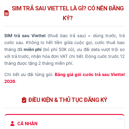
2.
Điều kiện & thủ tục đăng ký
SIM TRẢ SAU VIETTEL LÀ GÌ? CÓ NÊN ĐĂNG
KÝ?
3.
Các gói cước nên chọn khi đăng ký
4.
3 cách đăng ký SIM trả sau
SIM trả sau Viettel
(thuê bao trả sau) = dùng trước, trả
5.
SIM số đẹp cam kết trả sau
cước sau. Không lo hết tiền giữa cuộc gọi, cước thuê bao
tháng đã
miễn phí
(bỏ phí 50K cũ), ưu đãi data vượt trội so
6.
Chi phí & phí hòa mạng
với trả trước, nhận hóa đơn VAT chi tiết. Đóng cước trước 12
7.
Câu hỏi thường gặp
tháng được tặng 2 tháng miễn phí.
Chi tiết ưu đãi từng gói:
Bảng giá gói cước trả sau Viettel
2026
.
ĐIỀU KIỆN & THỦ TỤC ĐĂNG KÝ
CÁ NHÂN