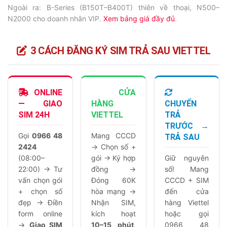
Ngoài ra: B-Series (B150T–B400T) thiên về thoại, N500–
N2000 cho doanh nhân VIP.
Xem bảng giá đầy đủ
.
3 CÁCH ĐĂNG KÝ SIM TRẢ SAU VIETTEL
ONLINE
CỬA
— GIAO
HÀNG
CHUYỂN
SIM 24H
VIETTEL
TRẢ
TRƯỚC →
Gọi
0966 48
Mang CCCD
TRẢ SAU
2424
→ Chọn số +
(08:00–
gói → Ký hợp
Giữ nguyên
22:00) → Tư
đồng →
số! Mang
vấn chọn gói
Đóng 60K
CCCD + SIM
+ chọn số
hòa mạng →
đến cửa
đẹp → Điền
Nhận SIM,
hàng Viettel
form online
kích hoạt
hoặc gọi
→
Giao SIM
10–15 phút
.
0966 48