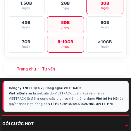
1.5GB
2GB
3GB
/ngày
/ngày
/ngày
4GB
5GB
6GB
/ngày
/ngày
/ngày
7GB
8-10GB
>10GB
/ngày
/ngày
/ngày
Trang chủ
Tư vấn
Công ty TNHH Dịch vụ Công nghệ VIETTRACK
ViettelData.vn
là website do VIETTRACK quản lý và vận hành.
VIETTRACK là điểm cung cấp dịch vụ viễn thông được
Viettel Hà Nội
ủy
quyền theo Hợp đồng số
VTTPRKDB/1091256/2026/HDUQ/VTT-HNI
.
GÓI CƯỚC HOT