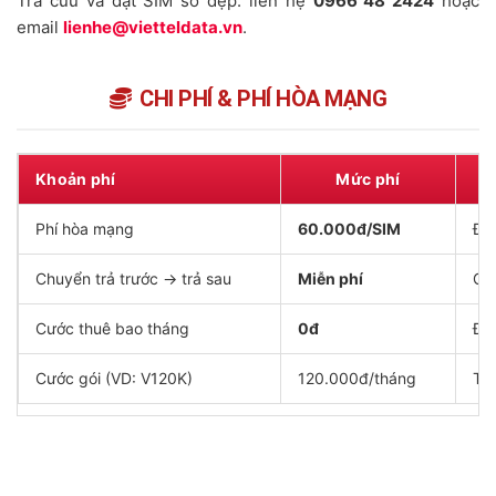
Tra cứu và đặt SIM số đẹp: liên hệ
0966 48 2424
hoặc
email
lienhe@vietteldata.vn
.
CHI PHÍ & PHÍ HÒA MẠNG
Khoản phí
Mức phí
Phí hòa mạng
60.000đ/SIM
Đã 
Chuyển trả trước → trả sau
Miễn phí
Gi
Cước thuê bao tháng
0đ
Đã
Cước gói (VD: V120K)
120.000đ/tháng
Tín