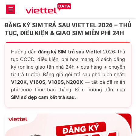
ĐĂNG KÝ SIM TRẢ SAU VIETTEL 2026 – THỦ
TỤC, ĐIỀU KIỆN & GIAO SIM MIỄN PHÍ 24H
Hướng dẫn
đăng ký SIM trả sau Viettel
2026: thủ
tục CCCD, điều kiện, phí hòa mạng, 3 cách đăng
ký (online giao tận nhà 24h + cửa hàng + chuyển
từ trả trước). Bảng giá gói trả sau phổ biến nhất:
V120K, V160S, V180S, N200X
— tất cả đã miễn
phí cước thuê bao tháng. Kèm hướng dẫn mua
SIM số đẹp cam kết trả sau
.