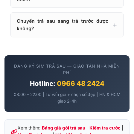
Chuyển trả sau sang trả trước được
không?
ĐĂNG KÝ SIM TRẢ SAU — GIAO TẬN NHÀ MIỄN
PHÍ
Hotline:
0966 48 2424
08:00 – 22:00 | Tư vấn gói + chọn số đẹp | HN & HCM
giao 2–4h
Xem thêm:
Bảng giá gói trả sau
|
Kiểm tra cước
|