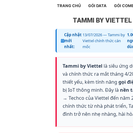
TRANG CHỦ
GÓI DATA
GÓI COM
TAMMI BY VIETTEL 
Cập nhật
13/07/2026 — Tammi by
1.0
mới
Viettel chính thức cán
ng
nhất:
mốc
dù
Tammi by Viettel
là siêu ứng d
và chính thức ra mắt tháng 4/202
thiết yếu, kèm tính năng
gọi đi
bị IoT thông minh. Đây là
nền t
→ Techco của Viettel đến năm 
chính thức từ nhà phát triển,
đình trở nên nhẹ nhàng, hài hò