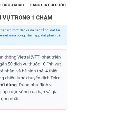
I CƯỚC KHÁC
BẢNG GIÁ GÓI CƯỚC
CH VỤ TRONG 1 CHẠM
iện ích mới: đặt xe đa nền tảng, đặt tài
Internet mùa bóng. Hiện app đạt phiên bản
 thông Viettel (VTT) phát triển
gần 50 dịch vụ thuộc 10 lĩnh vực
 cá nhân, và hệ sinh thái 4 thiết
ong chiến lược chuyển dịch Telco
ười dùng
. Đúng như định vị
iúp cuộc sống của bạn và gia
rọng nhất.