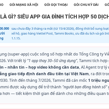
BO
GÓI MẠNG XÃ HỘI
GÓI GỌI THOẠI
GÓI CHU KỲ DÀI
GÓ
LÀ GÌ? SIÊU APP GIA ĐÌNH TÍCH HỢP 50 DỊ
00.000
sau chưa đầy 3 tháng ra mắt (từ 15/4/2026), đồng thời bổ sung loạt t
ười
xế hộ, giao hàng Viettel Post, Tammi Books, ưu đãi du lịch và gói 
ng
1.1.15.
ụng (super-app) cuộc sống số hợp nhất do Tổng Công ty Viễn
6. Với triết lý
"1 app thay 30–50 ứng dụng"
, Tammi tích hợp 
ện – nhắn tin – họp video không cần data
, AI Agent trợ lý
ảng giao tiếp định danh đầu tiên tại Việt Nam
, ra đời tr
2030. Tính đến tháng 7/2026, Tammi đã cán mốc
1 triệu ng
 Tammi được xây dựng để trở thành
"người bạn đồng hành số"
g
a hơn — tiết kiệm thời gian để dành cho những điều quan t