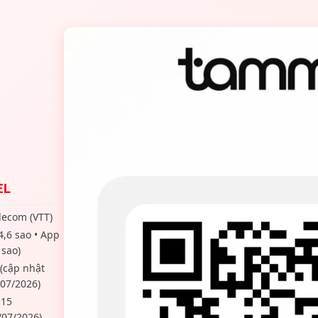
EL
elecom (VTT)
4,6 sao • App
 sao)
(cập nhật
+
07/2026)
.15
/07/2026)