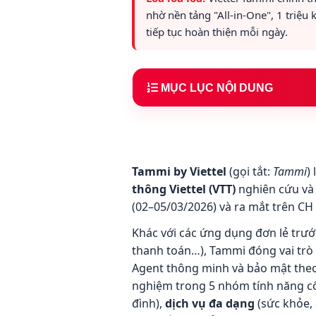
nhờ nền tảng "All-in-One", 1 triệu
tiếp tục hoàn thiện mỗi ngày.
MỤC LỤC NỘI DUNG
1.
Tammi Viettel là gì?
2.
6 điểm khác biệt nổi bật của 
3.
Giao diện app Tammi - 4 tab 
Tammi by Viettel
(gọi tắt:
Tammi
)
thông Viettel (VTT)
nghiên cứu và 
4.
10 lĩnh vực, gần 50 dịch vụ tí
(02–05/03/2026) và ra mắt trên CH
5.
AI Agent - bộ não trợ lý cá nh
Khác với các ứng dụng đơn lẻ trước
6.
Hệ sinh thái 4 thiết bị thông m
thanh toán…), Tammi đóng vai trò
Agent thông minh và bảo mật theo t
7.
Cập nhật 07/2026: 1 triệu ngườ
nghiệm trong 5 nhóm tính năng cố
đình),
8.
dịch vụ đa dạng
So sánh Tammi với ứng dụng li
(sức khỏe, 