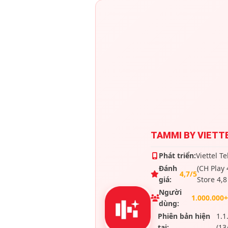
TAMMI BY VIETT
Phát triển:
Viettel T
Đánh
(CH Play 
4,7/5
giá:
Store 4,8
Người
1.000.000
dùng:
Phiên bản hiện
1.1
tại:
(13