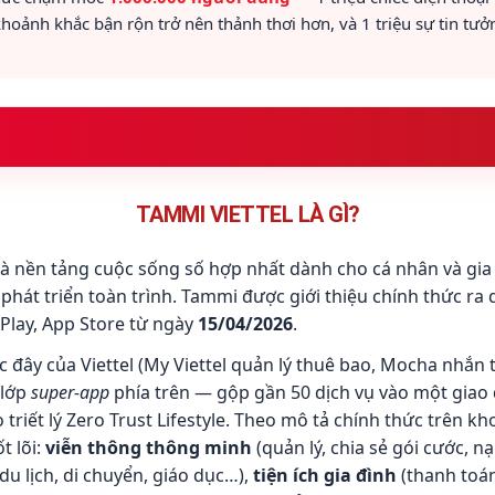
 khoảnh khắc bận rộn trở nên thảnh thơi hơn, và 1 triệu sự tin t
TAMMI VIETTEL LÀ GÌ?
Tammi
chức năng
 là nền tảng cuộc sống số hợp nhất dành cho cá nhân và gia
phát triển toàn trình. Tammi được giới thiệu chính thức ra 
ch hợp
 Play, App Store từ ngày
15/04/2026
.
ân
 đây của Viettel (My Viettel quản lý thuê bao, Mocha nhắn ti
inh
 lớp
super-app
phía trên — gộp gần 50 dịch vụ vào một giao 
riết lý Zero Trust Lifestyle. Theo mô tả chính thức trên k
i dùng & tiện ích mới
t lõi:
viễn thông thông minh
(quản lý, chia sẻ gói cước, n
ên lạc & MyViettel
du lịch, di chuyển, giáo dục…),
tiện ích gia đình
(thanh toán