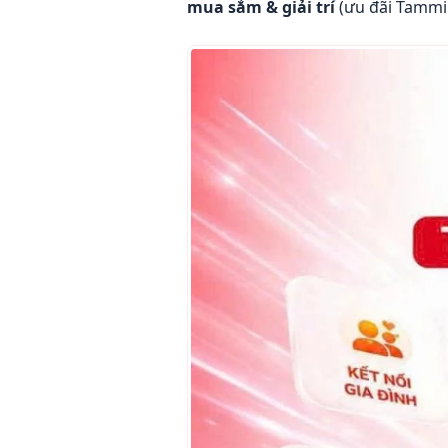
mua sắm & giải trí
(ưu đãi Tammi 
9.
Triết lý Zero Trust Lifestyle
10.
Cách tải và đăng nhập Tamm
11.
Gói cước 5G/4G nổi bật nên
12.
Tammi tại Sao Nhập Ngũ Con
13.
Câu hỏi thường gặp về Tamm