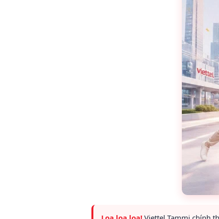
Loa loa loa!
Viettel Tammi chính 