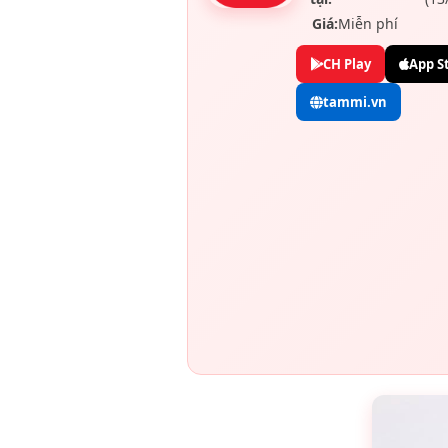
Giá:
Miễn phí
CH Play
App S
tammi.vn