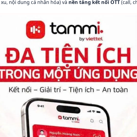
xu, nội dung cá nhân hóa) và
nền tảng kết nối OTT
(call, 
i
 dùng cùng Tammi
cert
i