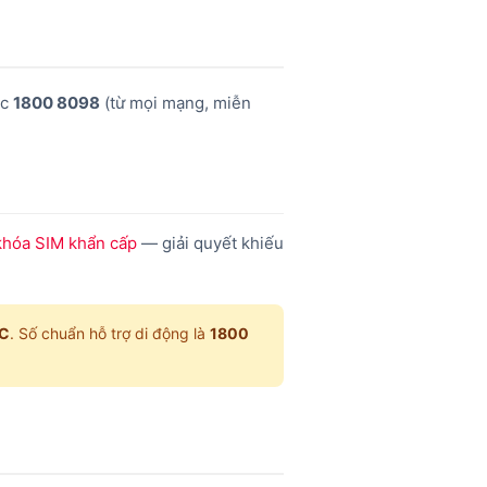
ặc
1800 8098
(từ mọi mạng, miễn
khóa SIM khẩn cấp
— giải quyết khiếu
ÁC
. Số chuẩn hỗ trợ di động là
1800