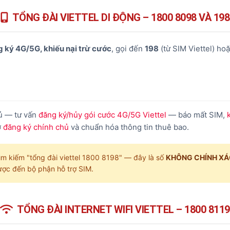
TỔNG ĐÀI VIETTEL DI ĐỘNG – 1800 8098 VÀ 198
g ký 4G/5G, khiếu nại trừ cước
, gọi đến
198
(từ SIM Viettel) ho
hủ — tư vấn
đăng ký/hủy gói cước 4G/5G Viettel
— báo mất SIM,
ợ
đăng ký chính chủ
và chuẩn hóa thông tin thuê bao.
m kiếm "tổng đài viettel 1800 8198" — đây là số
KHÔNG CHÍNH X
ược đến bộ phận hỗ trợ SIM.
TỔNG ĐÀI INTERNET WIFI VIETTEL – 1800 8119