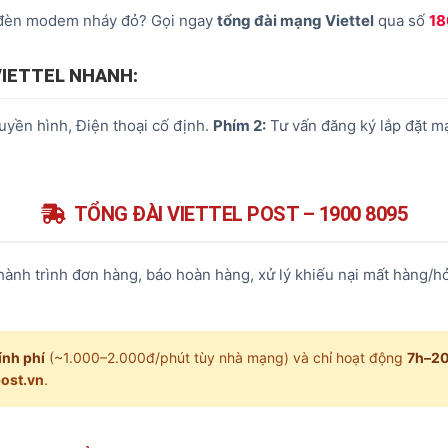
c đèn modem nháy đỏ? Gọi ngay
tổng đài mạng Viettel
qua số
18
 VIETTEL NHANH:
uyền hình, Điện thoại cố định.
Phím 2:
Tư vấn đăng ký lắp đặt m
TỔNG ĐÀI VIETTEL POST – 1900 8095
 hành trình đơn hàng, báo hoàn hàng, xử lý khiếu nại mất hàng/
ính phí
(~1.000–2.000đ/phút tùy nhà mạng) và chỉ hoạt động
7h–2
post.vn
.