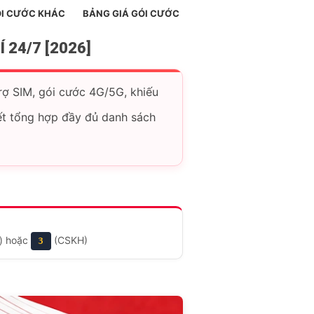
I CƯỚC KHÁC
BẢNG GIÁ GÓI CƯỚC
 24/7 [2026]
rợ SIM, gói cước 4G/5G, khiếu
iết tổng hợp đầy đủ danh sách
t) hoặc
(CSKH)
3