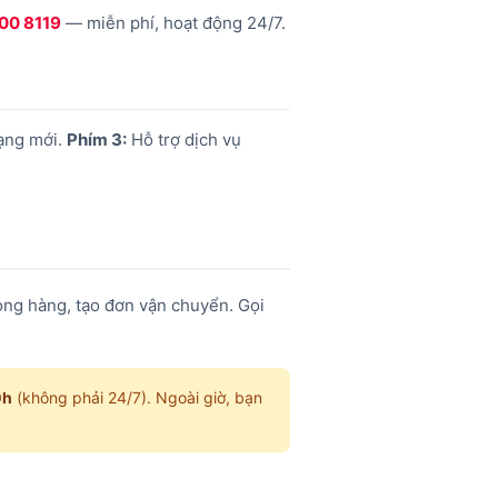
00 8119
— miễn phí, hoạt động 24/7.
ạng mới.
Phím 3:
Hỗ trợ dịch vụ
hỏng hàng, tạo đơn vận chuyển. Gọi
0h
(không phải 24/7). Ngoài giờ, bạn