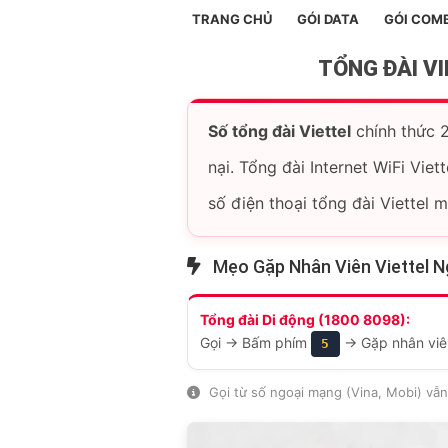
TRANG CHỦ
GÓI DATA
GÓI COM
TỔNG ĐÀI VI
Số tổng đài Viettel
chính thức 2
nại. Tổng đài Internet WiFi Viett
số điện thoại tổng đài Viettel
Mẹo Gặp Nhân Viên Viettel N
Tổng đài Di động (1800 8098):
Gọi → Bấm phím
→ Gặp nhân vi
5
Gọi từ số ngoại mạng (Vina, Mobi) vẫn