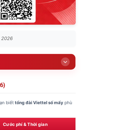
t 2026
6)
bạn biết
tổng đài Viettel số mấy
phù
Cước phí & Thời gian