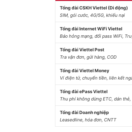
Tổng đài CSKH Viettel (Di động)
7.
Bí kíp gọi gặp nhân viên ngay
SIM, gói cước, 4G/5G, khiếu nại
8.
Câu hỏi thường gặp (FAQ)
Tổng đài Internet WiFi Viettel
Báo hỏng mạng, đổi pass WiFi, Tr
Tổng đài Viettel Post
Tra vận đơn, gửi hàng, COD
Tổng đài Viettel Money
Ví điện tử, chuyển tiền, liên kết n
Tổng đài ePass Viettel
Thu phí không dừng ETC, dán thẻ, 
Tổng đài Doanh nghiệp
Leasedline, hóa đơn, CNTT