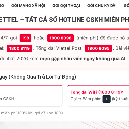
BO
GÓI MẠNG XÃ HỘI
GÓI GỌI THOẠI
GÓI CHU KỲ DÀI
GÓ
ETTEL – TẤT CẢ SỐ HOTLINE CSKH MIỄN PHÍ
4/7: gọi
hoặc
(miễn phí) để được hỗ t
198
1800 8098
el:
. Tổng đài Viettel Post:
. Bài v
1800 8119
1900 8095
 mới nhất 2026 kèm
mẹo gặp nhân viên ngay không qua AI
.
gay (Không Qua Trả Lời Tự Động)
Tổng đài WiFi (1800 8119):
ên CSKH
Gọi → Bấm phím
(kỹ thuậ
1
 miễn phí 100% khi gọi đầu số 1800.