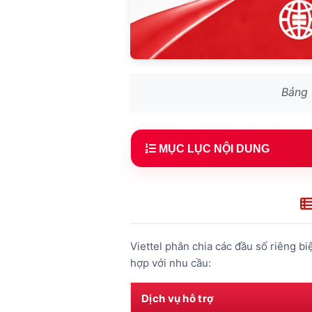
Bảng 
MỤC LỤC NỘI DUNG
1.
Bảng tổng hợp số tổng đài Vie
2.
Tổng đài Viettel Di động (1800 
3.
Tổng đài Internet WiFi Viettel 
Viettel phân chia các đầu số riêng b
4.
Tổng đài Viettel Post (1900 80
hợp với nhu cầu:
5.
Tổng đài Viettel Money (1800 
Dịch vụ hỗ trợ
6.
Tổng đài ePass Viettel (1900 9